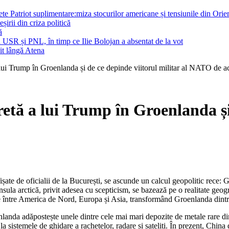
te Patriot suplimentare:miza stocurilor americane și tensiunile din Orie
irii din criza politică
ă
 în USR și PNL, în timp ce Ilie Bolojan a absentat de la vot
nit lângă Atena
lui Trump în Groenlanda și de ce depinde viitorul militar al NATO de ac
etă a lui Trump în Groenlanda și
sula arctică, privit adesea cu scepticism, se bazează pe o realitate geo
e între America de Nord, Europa și Asia, transformând Groenlanda dintr-un
oenlanda adăpostește unele dintre cele mai mari depozite de metale rare 
ă la sistemele de ghidare a rachetelor, radare și sateliți. În prezent, Chi