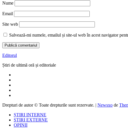
Nume
Email
Site web
Salvează-mi numele, emailul și site-ul web în acest navigator pent
Editorul
Știri de ultimă oră și editoriale
Drepturi de autor © Toate drepturile sunt rezervate.
|
Newsxo
de
Them
ȘTIRI INTERNE
STIRI EXTERNE
OPINII