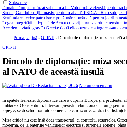
Subscribe
Donald Trump a refuzat solicitarea lui Volodimir Zelenski pentru rache
Sondaj Gândul: sprijin masiv pentru o alianță PSD-AUR ca soluție a ieș
Scufundarea celor patru barje pe Dunăre, amânată pentru joi dimineaț
Legea integrității, adoptată de Senat cu sprijin transpartinic: tensiuni
Accident aviatic grav în Grecia: două elicoptere de stingere s-au cioc
Prima pagină
-
OPINII
-
Dincolo de diplomație: miza secretă a 
OPINII
Dincolo de diplomație: miza secr
al NATO de această insulă
De Redactia
ian. 18, 2026
Niciun comentariu
În spatele freneziei diplomatice care a cuprins Europa și a prudenței afișate de oficialii de la București, se ascunde un calcul geopolitic rece: Groenlanda a devenit piesa centrală a supraviețuirii tehnologice și
militare a Occidentului. Interesul președintelui Donald Trump pentru in
topește, se deschid noi rute comerciale care scurtează drastic distanțel
Miza critică nu este însă doar transportul, ci controlul resurselor. Gr
modernă, de la bateriile vehiculelor electrice și turbinele eoliene, pân