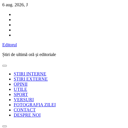
Sari
6 aug. 2026, J
la
conținut
Editorul
Știri de ultimă oră și editoriale
ȘTIRI INTERNE
STIRI EXTERNE
OPINII
UTILE
SPORT
VERSURI
FOTOGRAFIA ZILEI
CONTACT
DESPRE NOI