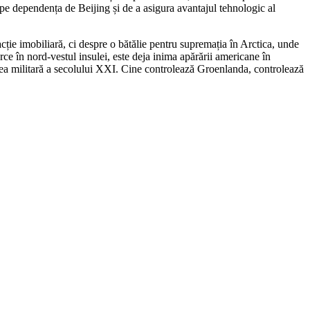
pe dependența de Beijing și de a asigura avantajul tehnologic al
ie imobiliară, ci despre o bătălie pentru supremația în Arctica, unde
rce în nord-vestul insulei, este deja inima apărării americane în
terea militară a secolului XXI. Cine controlează Groenlanda, controlează