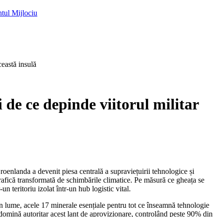
ntul Mijlociu
eastă insulă
 de ce depinde viitorul militar
grafică transformată de schimbările climatice. Pe măsură ce gheața se
 teritoriu izolat într-un hub logistic vital.
din lume, acele 17 minerale esențiale pentru tot ce înseamnă tehnologie
na domină autoritar acest lanț de aprovizionare, controlând peste 90% din