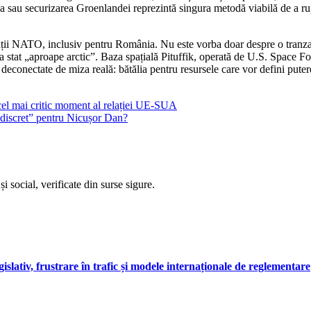
a sau securizarea Groenlandei reprezintă singura metodă viabilă de a ru
ii NATO, inclusiv pentru România. Nu este vorba doar despre o tranzacț
ja stat „aproape arctic”. Baza spațială Pituffik, operată de U.S. Space Fo
r deconectate de miza reală: bătălia pentru resursele care vor defini pu
cel mai critic moment al relației UE-SUA
i discret” pentru Nicușor Dan?
i social, verificate din surse sigure.
gislativ, frustrare în trafic și modele internaționale de reglementare