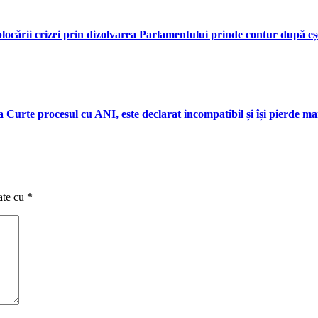
eblocării crizei prin dizolvarea Parlamentului prinde contur după eș
a Curte procesul cu ANI, este declarat incompatibil și își pierde m
ate cu
*