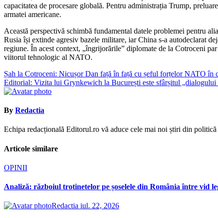
capacitatea de procesare globală. Pentru administrația Trump, preluare
armatei americane.
Această perspectivă schimbă fundamental datele problemei pentru aliaț
Rusia își extinde agresiv bazele militare, iar China s-a autodeclarat de
regiune. În acest context, „îngrijorările” diplomate de la Cotroceni pa
viitorul tehnologic al NATO.
Navigare
Șah la Cotroceni: Nicușor Dan față în față cu șeful forțelor NATO în 
Editorial: Vizita lui Grynkewich la București este sfârșitul „dialogulu
în
articole
By
Redactia
Echipa redacțională Editorul.ro vă aduce cele mai noi știri din politică ș
Articole similare
OPINII
Analiză: războiul trotinetelor pe șoselele din România între vid le
Redactia
iul. 22, 2026