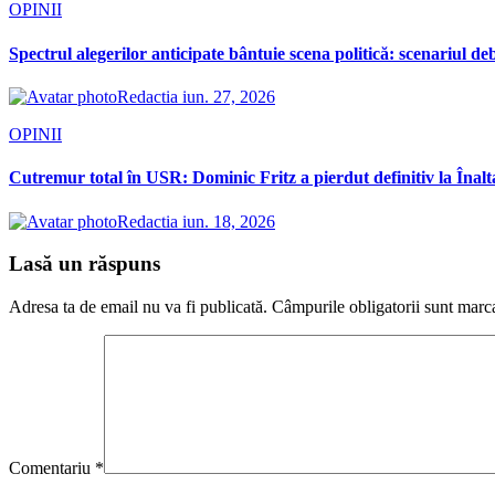
OPINII
Spectrul alegerilor anticipate bântuie scena politică: scenariul d
Redactia
iun. 27, 2026
OPINII
Cutremur total în USR: Dominic Fritz a pierdut definitiv la Înalt
Redactia
iun. 18, 2026
Lasă un răspuns
Adresa ta de email nu va fi publicată.
Câmpurile obligatorii sunt marc
Comentariu
*