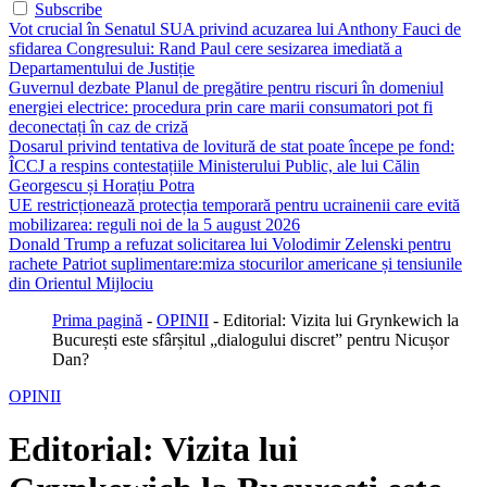
Subscribe
Vot crucial în Senatul SUA privind acuzarea lui Anthony Fauci de
sfidarea Congresului: Rand Paul cere sesizarea imediată a
Departamentului de Justiție
Guvernul dezbate Planul de pregătire pentru riscuri în domeniul
energiei electrice: procedura prin care marii consumatori pot fi
deconectați în caz de criză
Dosarul privind tentativa de lovitură de stat poate începe pe fond:
ÎCCJ a respins contestațiile Ministerului Public, ale lui Călin
Georgescu și Horațiu Potra
UE restricționează protecția temporară pentru ucrainenii care evită
mobilizarea: reguli noi de la 5 august 2026
Donald Trump a refuzat solicitarea lui Volodimir Zelenski pentru
rachete Patriot suplimentare:miza stocurilor americane și tensiunile
din Orientul Mijlociu
Prima pagină
-
OPINII
-
Editorial: Vizita lui Grynkewich la
București este sfârșitul „dialogului discret” pentru Nicușor
Dan?
OPINII
Editorial: Vizita lui