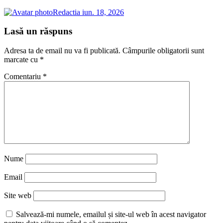
Redactia
iun. 18, 2026
Lasă un răspuns
Adresa ta de email nu va fi publicată.
Câmpurile obligatorii sunt
marcate cu
*
Comentariu
*
Nume
Email
Site web
Salvează-mi numele, emailul și site-ul web în acest navigator