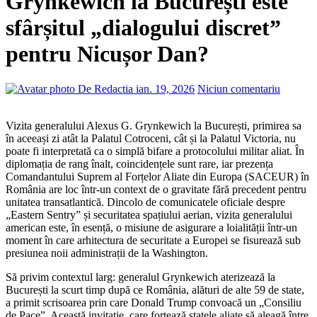
Grynkewich la București este
sfârșitul „dialogului discret”
pentru Nicușor Dan?
De Redactia
ian. 19, 2026
Niciun comentariu
Vizita generalului Alexus G. Grynkewich la București, primirea sa
în aceeași zi atât la Palatul Cotroceni, cât și la Palatul Victoria, nu
poate fi interpretată ca o simplă bifare a protocolului militar aliat. În
diplomația de rang înalt, coincidențele sunt rare, iar prezența
Comandantului Suprem al Forțelor Aliate din Europa (SACEUR) în
România are loc într-un context de o gravitate fără precedent pentru
unitatea transatlantică. Dincolo de comunicatele oficiale despre
„Eastern Sentry” și securitatea spațiului aerian, vizita generalului
american este, în esență, o misiune de asigurare a loialității într-un
moment în care arhitectura de securitate a Europei se fisurează sub
presiunea noii administrații de la Washington.
Să privim contextul larg: generalul Grynkewich aterizează la
București la scurt timp după ce România, alături de alte 59 de state,
a primit scrisoarea prin care Donald Trump convoacă un „Consiliu
de Pace”. Această invitație, care forțează statele aliate să aleagă între