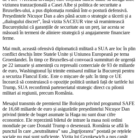
viziunea tranzacțională a Casei Albe și politica de securitate a
Bruxelles-ului, a pus diplomația română într-o postură defensivă.
Președintele Nicușor Dan a ales până acum o strategie a tăcerii și a
„dialogului discret”, însă vizita SACEUR vine să reamintească
Bucureștiului că garanțiile de securitate au un preț, iar acesta se
măsoară în termeni de aliniere strategică și angajamente financiare
ferme.
Mai mult, această ofensivă diplomatică militară a SUA are loc în plin
conflict deschis între Statele Unite și Uniunea Europeană pe tema
Groenlandei. În timp ce Bruxelles-ul convoacă summituri de urgență
pe 22 ianuarie și amenință cu represalii comerciale de 93 de miliarde
de euro, Washingtonul își trimite emisarul militar la București pentru
a securiza Flancul Estic. Este o mișcare de șah: în timp ce UE
încearcă să construiască o opoziție politică unitară față de tarifele lui
Trump, SUA reconfirmă parteneriatul strategic direct cu pilonii
militari ai regiunii, precum România.
Mesajul transmis de premierul Ilie Bolojan privind programul SAFE
de 16,68 miliarde de euro și asigurările președintelui Nicușor Dan
privind țintele de buget asumate la Haga nu sunt doar cifre
economice. Ele reprezintă biletul de intrare la masa noii ordini
mondiale pe care Donald Trump o desenează. România se află în
punctul în care „neutralitatea” sau „îngrijorarea” postată pe rețelele
sociale nu mai sunt suficiente. Vizita lui Grynkewich a pus capăt