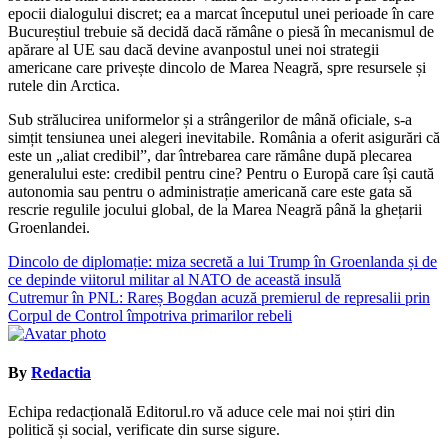
epocii dialogului discret; ea a marcat începutul unei perioade în care
Bucureștiul trebuie să decidă dacă rămâne o piesă în mecanismul de
apărare al UE sau dacă devine avanpostul unei noi strategii
americane care privește dincolo de Marea Neagră, spre resursele și
rutele din Arctica.
Sub strălucirea uniformelor și a strângerilor de mână oficiale, s-a
simțit tensiunea unei alegeri inevitabile. România a oferit asigurări că
este un „aliat credibil”, dar întrebarea care rămâne după plecarea
generalului este: credibil pentru cine? Pentru o Europă care își caută
autonomia sau pentru o administrație americană care este gata să
rescrie regulile jocului global, de la Marea Neagră până la ghețarii
Groenlandei.
Navigare
Dincolo de diplomație: miza secretă a lui Trump în Groenlanda și de
ce depinde viitorul militar al NATO de această insulă
în
Cutremur în PNL: Rareș Bogdan acuză premierul de represalii prin
articole
Corpul de Control împotriva primarilor rebeli
By
Redactia
Echipa redacțională Editorul.ro vă aduce cele mai noi știri din
politică și social, verificate din surse sigure.