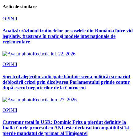
Articole similare
OPINII
Analiză: războiul trotinetelor pe șoselele din România între vid
legislativ, frustrare în trafic și modele internaționale de
reglementare
Redactia
iul. 22, 2026
OPINII
Spectrul alegerilor anticipate bântuie scena politică: scenariul
deblocării crizei prin dizolvarea Parlamentului prinde contur
după eșecul negocierilor de la Cotroceni
Redactia
iun. 27, 2026
OPINII
Cutremur total în USR: Dominic Fritz a pierdut definitiv la
Înalta Curte procesul cu ANI, este declarat incompatibil și își
pierde mandatul de primar al Timișoarei