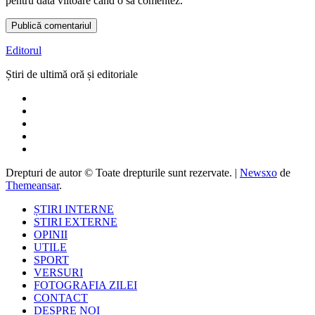
pentru data viitoare când o să comentez.
Editorul
Știri de ultimă oră și editoriale
Drepturi de autor © Toate drepturile sunt rezervate.
|
Newsxo
de
Themeansar
.
ȘTIRI INTERNE
STIRI EXTERNE
OPINII
UTILE
SPORT
VERSURI
FOTOGRAFIA ZILEI
CONTACT
DESPRE NOI