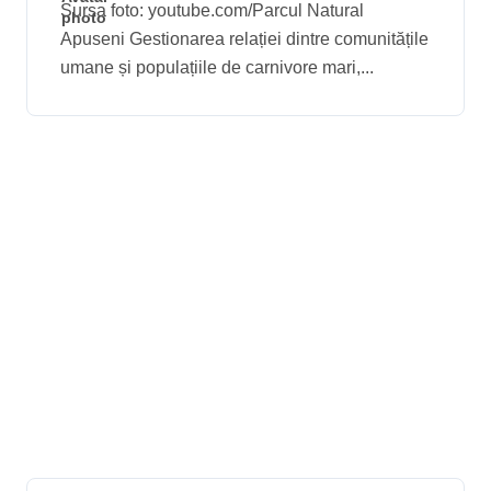
gestionarea conflictelor
Sursa foto: youtube.com/Parcul Natural
Apuseni Gestionarea relației dintre comunitățile
dintre comunitățile locale
umane și populațiile de carnivore mari,...
și carnivorele mari