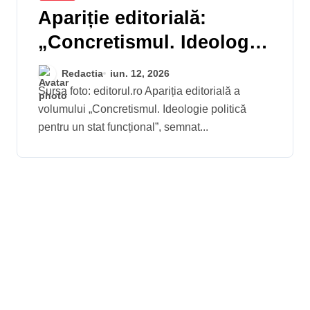
Apariție editorială:
„Concretismul. Ideologie
politică pentru un stat
Redactia
iun. 12, 2026
funcțional.”, autor Alin
Sursa foto: editorul.ro Apariția editorială a
volumului „Concretismul. Ideologie politică
Crivineanu
pentru un stat funcțional”, semnat...