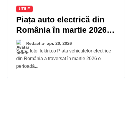
UTILE
Piața auto electrică din
România în martie 2026:
creștere spectaculoasă
Redactia
apr. 20, 2026
de 93% și o diversificare
Sursa foto: lektri.co Piața vehiculelor electrice
din România a traversat în martie 2026 o
fără precedent a
perioadă...
modelelor