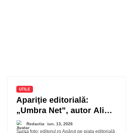
UTILE
Apariție editorială:
„Umbra Net”, autor Alin
Crivineanu
Redactia
iun. 13, 2026
Sursa foto: editorul.ro Apărut pe piața editorială