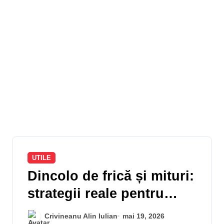
UTILE
Dincolo de frică și mituri:
strategii reale pentru
coexistența pașnică și
Crivineanu Alin Iulian
mai 19, 2026