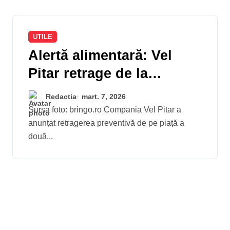
UTILE
Alertă alimentară: Vel
Pitar retrage de la
vânzare două sortimente
Redactia
mart. 7, 2026
de pâine din cauza unor
Sursa foto: bringo.ro Compania Vel Pitar a
anunțat retragerea preventivă de pe piață a
suspiciuni de
două...
contaminare