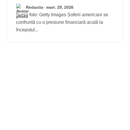
cu 1 dolar într-o lună, pe
Redactia
mart. 29, 2026
fondul tensiunilor
Sursa foto: Getty Images Șoferii americani se
confruntă cu o presiune financiară acută la
globale
începutul...