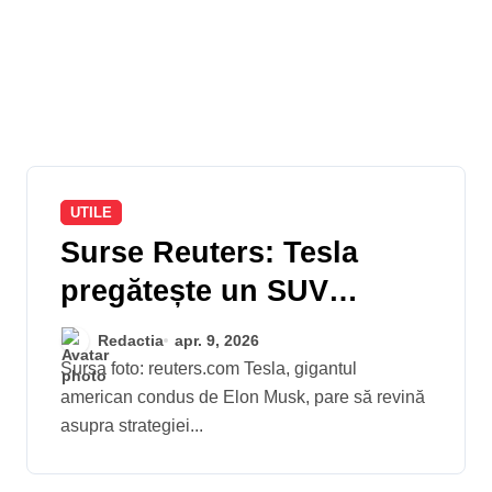
UTILE
Surse Reuters: Tesla
pregătește un SUV
compact accesibil pentru
Redactia
apr. 9, 2026
a concura pe piața
Sursa foto: reuters.com Tesla, gigantul
american condus de Elon Musk, pare să revină
mașinilor electrice de
asupra strategiei...
buget