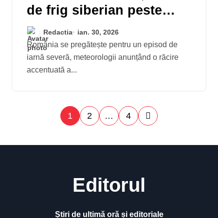
de frig siberian peste
România, cu vânt
Redactia
ian. 30, 2026
puternic și polei în
România se pregătește pentru un episod de
iarnă severă, meteorologii anunțând o răcire
regiunile sudice
accentuată a...
P
1
2
…
4
a
g
i
n
Editorul
a
ț
Știri de ultimă oră și editoriale