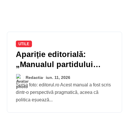
UTILE
Apariție editorială:
„Manualul partidului
politic. Proceduri
Redactia
iun. 11, 2026
complete și modele de
Sursa foto: editorul.ro Acest manual a fost scris
dintr-o perspectivă pragmatică, aceea că
documente.” Autor: Alin
politica eșuează...
Crivineanu