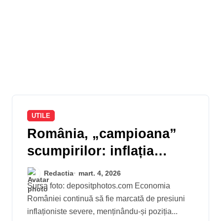
UTILE
România, „campioana”
scumpirilor: inflația
locală depășește de
Redactia
mart. 4, 2026
câteva ori media zonei
Sursa foto: depositphotos.com Economia
României continuă să fie marcată de presiuni
euro la începutul lui 2026
inflaționiste severe, menținându-și poziția...