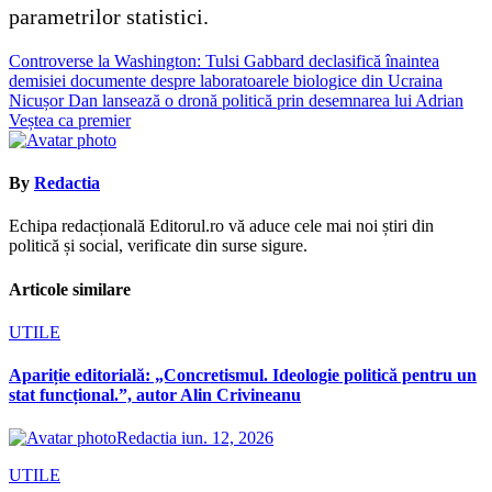
parametrilor statistici
.
Navigare
Controverse la Washington: Tulsi Gabbard declasifică înaintea
demisiei documente despre laboratoarele biologice din Ucraina
în
Nicușor Dan lansează o dronă politică prin desemnarea lui Adrian
articole
Veștea ca premier
By
Redactia
Echipa redacțională Editorul.ro vă aduce cele mai noi știri din
politică și social, verificate din surse sigure.
Articole similare
UTILE
Apariție editorială: „Concretismul. Ideologie politică pentru un
stat funcțional.”, autor Alin Crivineanu
Redactia
iun. 12, 2026
UTILE