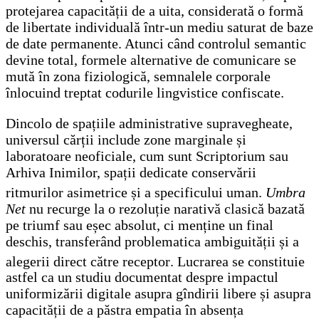
protejarea capacității de a uita, considerată o formă
de libertate individuală într-un mediu saturat de baze
de date permanente. Atunci când controlul semantic
devine total, formele alternative de comunicare se
mută în zona fiziologică, semnalele corporale
înlocuind treptat codurile lingvistice confiscate.
Dincolo de spațiile administrative supravegheate,
universul cărții include zone marginale și
laboratoare neoficiale, cum sunt Scriptorium sau
Arhiva Inimilor, spații dedicate conservării
ritmurilor asimetrice și a specificului uman
.
Umbra
Net
nu recurge la o rezoluție narativă clasică bazată
pe triumf sau eșec absolut, ci menține un final
deschis, transferând problematica ambiguității și a
alegerii direct către receptor
. Lucrarea se constituie
astfel ca un studiu documentat despre impactul
uniformizării digitale asupra gîndirii libere și asupra
capacității de a păstra empatia în absența