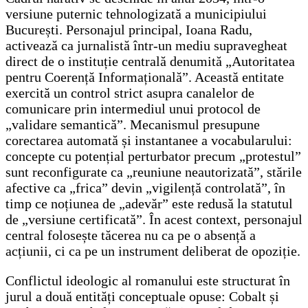
versiune puternic tehnologizată a municipiului
București. Personajul principal, Ioana Radu,
activează ca jurnalistă într-un mediu supravegheat
direct de o instituție centrală denumită „Autoritatea
pentru Coerență Informațională”. Această entitate
exercită un control strict asupra canalelor de
comunicare prin intermediul unui protocol de
„validare semantică”. Mecanismul presupune
corectarea automată și instantanee a vocabularului:
concepte cu potențial perturbator precum „protestul”
sunt reconfigurate ca „reuniune neautorizată”, stările
afective ca „frica” devin „vigilență controlată”, în
timp ce noțiunea de „adevăr” este redusă la statutul
de „versiune certificată”. În acest context, personajul
central folosește tăcerea nu ca pe o absență a
acțiunii, ci ca pe un instrument deliberat de opoziție.
Conflictul ideologic al romanului este structurat în
jurul a două entități conceptuale opuse: Cobalt și