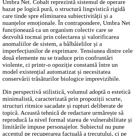
Umbra Net. Cobalt reprezintă sistemul de operare
bazat pe logică pură, o structură lingvistică rigidă
care tinde spre eliminarea subiectivității și a
nuanțelor emoționale. În contrapondere, Umbra Net
funcționează ca un organism colectiv care se
dezvoltă tocmai prin colectarea și valorificarea
anomaliilor de sistem, a bâlbâielilor și a
imperfecțiunilor de exprimare. Tensiunea dintre cele
două elemente nu se traduce prin confruntări
violente, ci printr-o opoziție constantă între un
model existențial automatizat și necesitatea
conservării trăsăturilor biologice imprevizibile.
Din perspectivă stilistică, volumul adoptă o estetică
minimalistă, caracterizată prin propoziții scurte,
structuri ritmice sacadate și rupturi deliberate de
topică. Această tehnică de redactare urmărește să
reproducă la nivel formal starea de vulnerabilitate și
limitările impuse personajelor. Subiectul nu pune
accentul pe recuperarea factuală a trecutului, ci pe