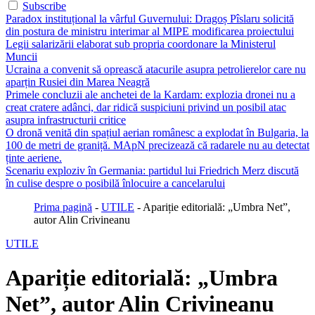
Subscribe
Paradox instituțional la vârful Guvernului: Dragoș Pîslaru solicită
din postura de ministru interimar al MIPE modificarea proiectului
Legii salarizării elaborat sub propria coordonare la Ministerul
Muncii
Ucraina a convenit să oprească atacurile asupra petrolierelor care nu
aparțin Rusiei din Marea Neagră
Primele concluzii ale anchetei de la Kardam: explozia dronei nu a
creat cratere adânci, dar ridică suspiciuni privind un posibil atac
asupra infrastructurii critice
O dronă venită din spațiul aerian românesc a explodat în Bulgaria, la
100 de metri de graniță. MApN precizează că radarele nu au detectat
ținte aeriene.
Scenariu exploziv în Germania: partidul lui Friedrich Merz discută
în culise despre o posibilă înlocuire a cancelarului
Prima pagină
-
UTILE
-
Apariție editorială: „Umbra Net”,
autor Alin Crivineanu
UTILE
Apariție editorială: „Umbra
Net”, autor Alin Crivineanu