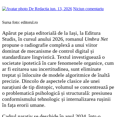
De Redactia
iun. 13, 2026
Niciun comentariu
Sursa foto: editorul.ro
Apărut pe piața editorială de la Iași, la Editura
Studis, în cursul anului 2026, romanul
Umbra Net
propune o radiografie complexă a unui viitor
dominat de mecanisme de control digital și
standardizare lingvistică. Textul investiguează o
societate ipotetică în care fenomenele organice, cum
ar fi ezitarea sau incertitudinea, sunt eliminate
treptat și înlocuite de modele algoritmice de înaltă
precizie. Dincolo de aspectele clasice ale unei
narațiuni de tip distopic, volumul se concentrează pe
o problematică psihologică și structurală: presiunea
conformismului tehnologic și internalizarea rușinii
în fața erorii umane.
Cadrul narativ se deschide în anul 2034, într-o