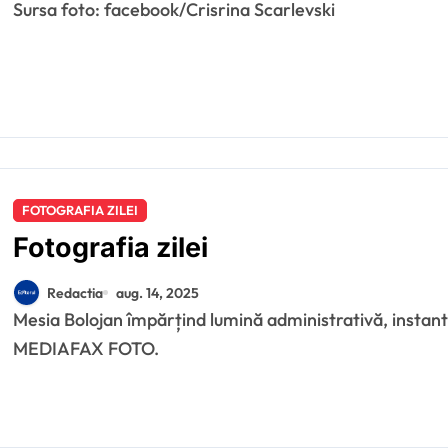
Sursa foto: facebook/Crisrina Scarlevski
FOTOGRAFIA ZILEI
Fotografia zilei
Redactia
aug. 14, 2025
Mesia Bolojan împărțind lumină administrativă, instantaneu surprins de către ALEXANDRU DOBRE /
MEDIAFAX FOTO.