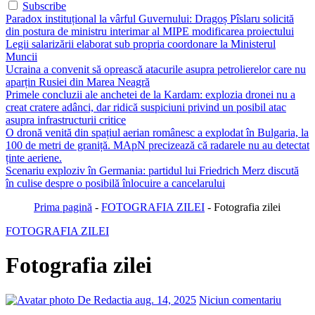
Subscribe
Paradox instituțional la vârful Guvernului: Dragoș Pîslaru solicită
din postura de ministru interimar al MIPE modificarea proiectului
Legii salarizării elaborat sub propria coordonare la Ministerul
Muncii
Ucraina a convenit să oprească atacurile asupra petrolierelor care nu
aparțin Rusiei din Marea Neagră
Primele concluzii ale anchetei de la Kardam: explozia dronei nu a
creat cratere adânci, dar ridică suspiciuni privind un posibil atac
asupra infrastructurii critice
O dronă venită din spațiul aerian românesc a explodat în Bulgaria, la
100 de metri de graniță. MApN precizează că radarele nu au detectat
ținte aeriene.
Scenariu exploziv în Germania: partidul lui Friedrich Merz discută
în culise despre o posibilă înlocuire a cancelarului
Prima pagină
-
FOTOGRAFIA ZILEI
-
Fotografia zilei
FOTOGRAFIA ZILEI
Fotografia zilei
De Redactia
aug. 14, 2025
Niciun comentariu