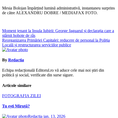
Mesia Bolojan împărțind lumină administrativă, instantaneu surprins
de către ALEXANDRU DOBRE / MEDIAFAX FOTO.
Navigare
Moment jenant la Insula Iubirii: George Jaguarul și declarația care a
stârnit hohote de râs
în
Reorganizarea Primăriei Capitalei: reducere de personal la Poliția
articole
Locală și restructurarea serviciilor publice
By
Redactia
Echipa redacțională Editorul.ro vă aduce cele mai noi știri din
politică și social, verificate din surse sigure.
Articole similare
FOTOGRAFIA ZILEI
Tu ești Miruță?
Redactia
ian. 13, 2026