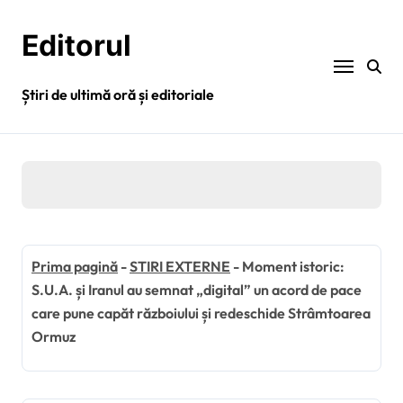
Sari
la
Editorul
conținut
Știri de ultimă oră și editoriale
Prima pagină
-
STIRI EXTERNE
-
Moment istoric:
S.U.A. și Iranul au semnat „digital” un acord de pace
care pune capăt războiului și redeschide Strâmtoarea
Ormuz