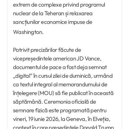
extrem de complexe privind programul
nuclear de la Teheran și relaxarea
sancțiunilor economice impuse de
Washington
.
Potrivit precizărilor făcute de
vicepreședintele american JD Vance,
documentul de pace a fost deja semnat
„digital” în cursul zilei de duminică, urmând
ca textul integral al memorandumului de
înțelegere (MOU) să fie publicat în această
săptămână. Ceremonia oficială de
semnare fizică este programată pentru
vineri, 19 iunie 2026, la Geneva, în Elveția,
context în care președintele Donald Trump