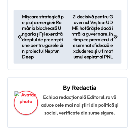
N
Mișcare strategică p
Zi decisivă pentru G
e piața energiei: Ro
uvernul Veștea: UD
a
mânia blochează U
MR hotărăște dacă i
v
ngaria și își exercită
ntră la guvernare, în
dreptul de preempți
timp ce premierul d
i
une pentru gazele di
esemnat sfidează e
n proiectul Neptun
xcluderea și ultimat
g
Deep
umul expirat al PNL
a
r
e
By
Redactia
î
Echipa redacțională Editorul.ro vă
n
aduce cele mai noi știri din politică și
a
social, verificate din surse sigure.
r
t