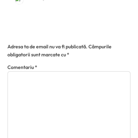
Redactia
aug. 1, 2026
suspendări recunoscute în toate
statele membre
Lasă un răspuns
Adresa ta de email nu va fi publicată.
Câmpurile
obligatorii sunt marcate cu
*
Comentariu
*