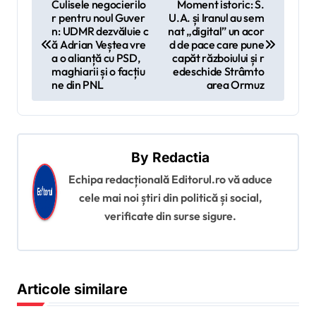
Culisele negocierilo
Moment istoric: S.
r pentru noul Guver
U.A. și Iranul au sem
a
n: UDMR dezvăluie c
nat „digital” un acor
v
ă Adrian Veștea vre
d de pace care pune
a o alianță cu PSD,
capăt războiului și r
i
maghiarii și o facțiu
edeschide Strâmto
ne din PNL
area Ormuz
g
a
r
By
Redactia
e
Echipa redacțională Editorul.ro vă aduce
î
cele mai noi știri din politică și social,
n
verificate din surse sigure.
a
r
t
Articole similare
i