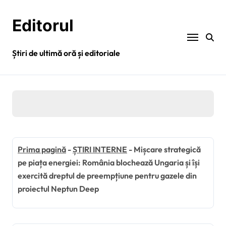
Sari
la
Editorul
conținut
Știri de ultimă oră și editoriale
Prima pagină
-
ȘTIRI INTERNE
-
Mișcare strategică
pe piața energiei: România blochează Ungaria și își
exercită dreptul de preempțiune pentru gazele din
proiectul Neptun Deep