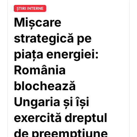
ȘTIRI INTERNE
Mișcare
strategică pe
piața energiei:
România
blochează
Ungaria și își
exercită dreptul
de preempțiune