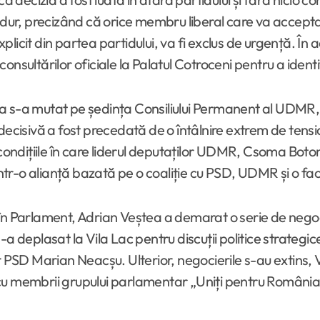
t dur, precizând că orice membru liberal care va accepta
icit din partea partidului, va fi exclus de urgență. În ac
consultărilor oficiale la Palatul Cotroceni pentru a id
tenția s-a mutat pe ședința Consiliului Permanent al UD
ecisivă a fost precedată de o întâlnire extrem de tension
n condițiile în care liderul deputaților UDMR, Csoma Bot
 într-o alianță bazată pe o coaliție cu PSD, UDMR și o fa
n Parlament, Adrian Veștea a demarat o serie de negocie
a deplasat la Vila Lac pentru discuții politice strategic
er PSD Marian Neacșu. Ulterior, negocierile s-au extins
cu membrii grupului parlamentar „Uniți pentru România”,