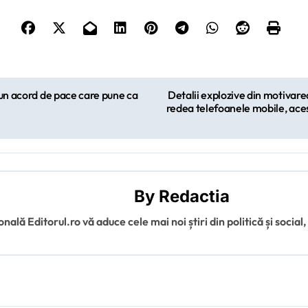
” un acord de pace care pune ca
Detalii explozive din motivare
redea telefoanele mobile, acest
By
Redactia
ală Editorul.ro vă aduce cele mai noi știri din politică și social,