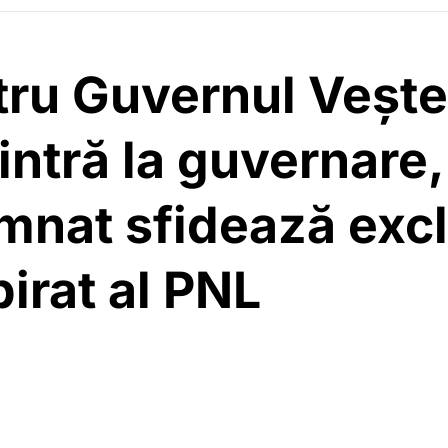
ntru Guvernul Veș
intră la guvernare,
mnat sfidează excl
irat al PNL