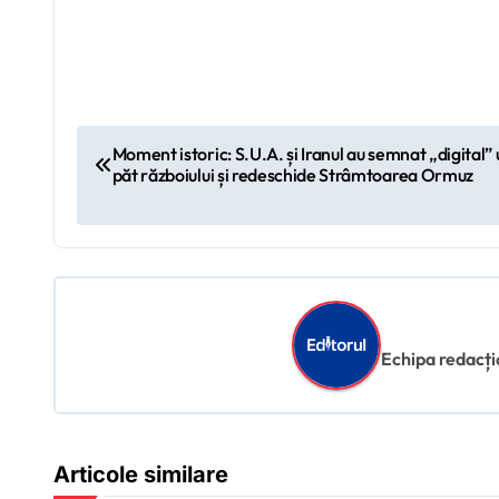
N
Moment istoric: S.U.A. și Iranul au semnat „digital
păt războiului și redeschide Strâmtoarea Ormuz
a
v
i
g
Echipa redacțion
a
r
e
Articole similare