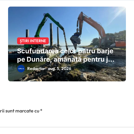
ȘTIRI INTERNE
Scufundarea celor patru barje
pe Dunăre, amânată pentru joi
dimineață
Redactia
aug. 5, 2026
rii sunt marcate cu
*