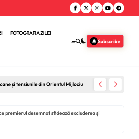
I
FOTOGRAFIA ZILEI
Subscribe
ane și tensiunile din Orientul Mijlociu
Sondaj 
 ce premierul desemnat sfidează excluderea și