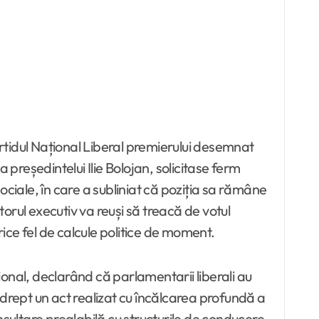
artidul Național Liberal premierului desemnat
reședintelui Ilie Bolojan, solicitase ferm
ociale, în care a subliniat că poziția sa rămâne
orul executiv va reuși să treacă de votul
ice fel de calcule politice de moment.
țional, declarând că parlamentarii liberali au
rept un act realizat cu încălcarea profundă a
onsultare prealabilă cu structurile de conducere.