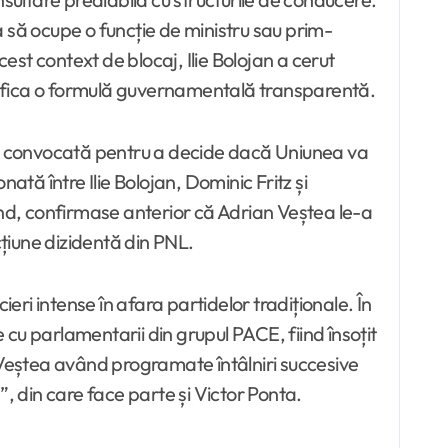
 să ocupe o funcție de ministru sau prim-
est context de blocaj, Ilie Bolojan a cerut
entifica o formulă guvernamentală transparentă.
MR, convocată pentru a decide dacă Uniunea va
ată între Ilie Bolojan, Dominic Fritz și
ond, confirmase anterior că Adrian Veștea le-a
cțiune dizidentă din PNL.
ri intense în afara partidelor tradiționale. În
e cu parlamentarii din grupul PACE, fiind însoțit
, Veștea având programate întâlniri succesive
 din care face parte și Victor Ponta.