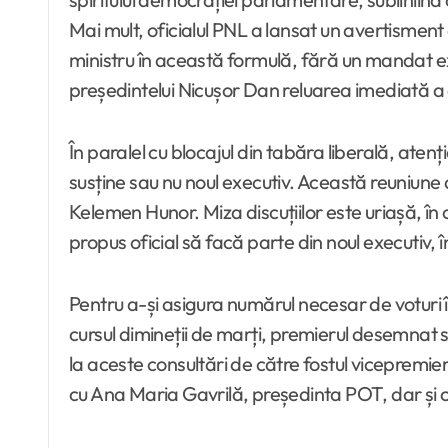
Mai mult, oficialul PNL a lansat un avertismen
ministru în această formulă, fără un mandat expl
președintelui Nicușor Dan reluarea imediată a 
În paralel cu blocajul din tabăra liberală, a
susține sau nu noul executiv. Această reuniune d
Kelemen Hunor. Miza discuțiilor este uriașă, î
propus oficial să facă parte din noul executiv,
Pentru a-și asigura numărul necesar de voturi î
cursul dimineții de marți, premierul desemnat s-
la aceste consultări de către fostul vicepremi
cu Ana Maria Gavrilă, președinta POT, dar și 