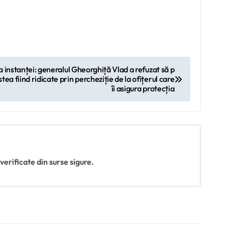
a instanței: generalul Gheorghiță Vlad a refuzat să p
ea fiind ridicate prin percheziție de la ofițerul care
îi asigura protecția
 verificate din surse sigure.