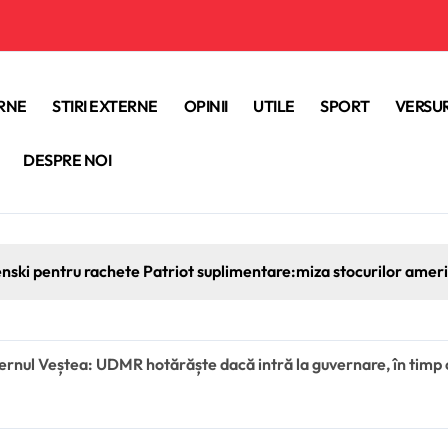
ERNE
STIRI EXTERNE
OPINII
UTILE
SPORT
VERSUR
DESPRE NOI
enski pentru rachete Patriot suplimentare:miza stocurilor americ
vernul Veștea: UDMR hotărăște dacă intră la guvernare, în timp