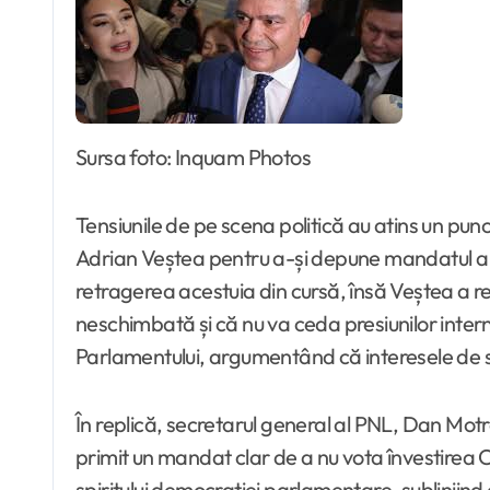
Sursa foto: Inquam Photos
Tensiunile de pe scena politică au atins un pun
Adrian Veștea pentru a-și depune mandatul a ex
retragerea acestuia din cursă, însă Veștea a re
neschimbată și că nu va ceda presiunilor intern
Parlamentului, argumentând că interesele de st
În replică, secretarul general al PNL, Dan Motre
primit un mandat clar de a nu vota învestirea
spiritului democrației parlamentare, subliniind c