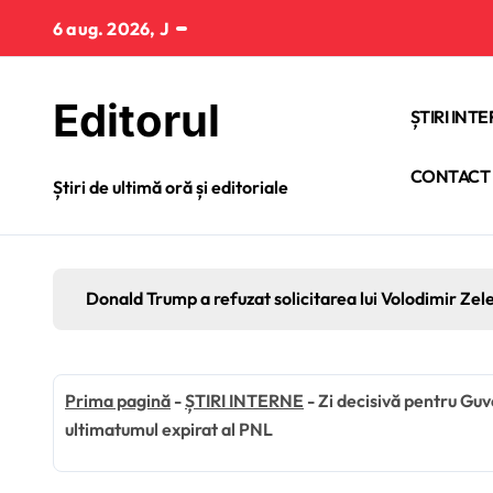
Sari
6 aug. 2026, J
la
conținut
Editorul
ȘTIRI INT
CONTACT
Știri de ultimă oră și editoriale
Donald Trump a refuzat solicitarea lui Volodimir Zel
Prima pagină
-
ȘTIRI INTERNE
-
Zi decisivă pentru Gu
ultimatumul expirat al PNL