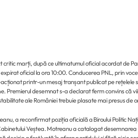
ct critic marți, după ce ultimatumul oficial acordat de P
pirat oficial la ora 10:00. Conducerea PNL, prin vocea p
acționat printr-un mesaj tranșant publicat pe rețelele s
e. Premierul desemnat s-a declarat ferm convins că viit
abilitate ale României trebuie plasate mai presus de or
anu, a reconfirmat poziția oficială a Biroului Politic Na
 Cabinetului Veștea. Motreanu a catalogat desemnarea d
ă decizia a fost luată în afara partidului și fără nicio c