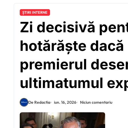
ȘTIRI INTERNE
Zi decisivă pe
hotărăște dacă 
premierul dese
ultimatumul exp
De Redactia
iun. 16, 2026
Niciun comentariu