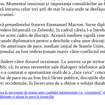
on. Momentul tensionat și importanța consultărilor au fo
ră intrarea celor trei șefi de stat în sala unde se desfă
crainei.
ăsură președintelui francez Emmanuel Macron. Surse dipl
ere bilaterală cu Zelenski, în cadrul căreia l-a întrebat
ze acest cadru de discuții. Această mediere rapidă vine 
 canale diplomatice pentru a deschide calea unor discuți
le anterioare de pace, mediate inițial de Statele Unite,
onului au fost redirecționate masiv către conflictul mil
hidere către dosarul ucrainean. La sosirea sa pe terito
c că, în urma recentelor sale dialoguri telefonice atât
 s-a conturat o oportunitate reală de a „face ceva” conc
i de pace nu au fost încă făcute publice, discuțiile din
i occidentale, în încercarea de a obține o soluție durab
rea la guvernare de teama unei coabitări parlamentare cu „extremiștii”
bertate și plasat în arest la domiciliu