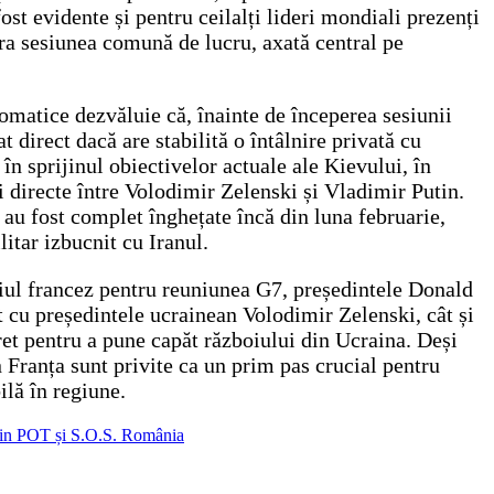
st evidente și pentru ceilalți lideri mondiali prezenți
șura sesiunea comună de lucru, axată central pe
omatice dezvăluie că, înainte de începerea sesiunii
 direct dacă are stabilită o întâlnire privată cu
în sprijinul obiectivelor actuale ale Kievului, în
i directe între Volodimir Zelenski și Vladimir Putin.
 au fost complet înghețate încă din luna februarie,
itar izbucnit cu Iranul.
riul francez pentru reuniunea G7, președintele Donald
 cu președintele ucrainean Volodimir Zelenski, cât și
ret pentru a pune capăt războiului din Ucraina. Deși
 Franța sunt privite ca un prim pas crucial pentru
ilă în regiune.
 din POT și S.O.S. România