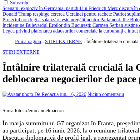
Subscribe
Scenariu exploziv în Germania: partidul lui Friedrich Merz discută în c
Donald Trump respinge cererea Ucrainei pentru rachete Patriot suplim
Proiectul noii legi a salarizării este pregătit pentru Parlament: Ilie Bo
Incident pe Bulevardul Eroilor din București: Carmen Șerban susține c
Legea privind plafonarea adaosurilor comerciale la carburanți a intrat
Prima pagină
-
STIRI EXTERNE
-
Întâlnire trilaterală cruci
STIRI EXTERNE
Întâlnire trilaterală crucială l
deblocarea negocierilor de pace
De Redactia
iun. 16, 2026
Niciun comentariu
Sursa foto: x/emmanuelmacron
În marja summitului G7 organizat în Franța, președi
au participat, pe 16 iunie 2026, la o reuniune trilate
Discuția diplomatică de profil înalt a reprezentat prim