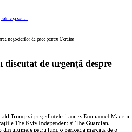
olitic și social
carea negocierilor de pace pentru Ucraina
u discutat de urgență despre
Donald Trump și președintele francez Emmanuel Macron
licațiile The Kyiv Independent și The Guardian.
mp din ultimele patru luni, o perioadă marcată de o