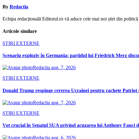
articole
By
Redactia
Echipa redacțională Editorul.ro vă aduce cele mai noi știri din politică ș
Articole similare
STIRI EXTERNE
Scenariu exploziv în Germania: partidul lui Friedrich Merz discută
Redactia
aug. 7, 2026
STIRI EXTERNE
Donald Trump respinge cererea Ucrainei pentru rachete Patriot 
Redactia
aug. 7, 2026
STIRI EXTERNE
Vot crucial în Senatul SUA privind acuzarea lui Anthony Fauci d
Redactia
aug. 6, 2026