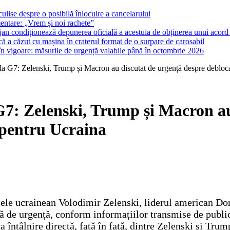
ulise despre o posibilă înlocuire a cancelarului
entare: „Vrem și noi rachete”
lojan condiționează depunerea oficială a acestuia de obținerea unui acord p
ă a căzut cu mașina în craterul format de o surpare de carosabil
 în vigoare: măsurile de urgență valabile până în octombrie 2026
ală la G7: Zelenski, Trump și Macron au discutat de urgență despre deblo
a G7: Zelenski, Trump și Macron a
 pentru Ucraina
ntele ucrainean Volodimir Zelenski, liderul american 
rală de urgență, conform informațiilor transmise de pub
a întâlnire directă, față în față, dintre Zelenski și Tru