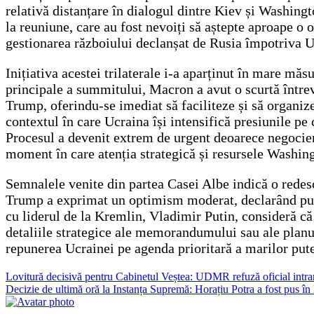
relativă distanțare în dialogul dintre Kiev și Washingt
la reuniune, care au fost nevoiți să aștepte aproape o o
gestionarea războiului declanșat de Rusia împotriva U
Inițiativa acestei trilaterale i-a aparținut în mare m
principale a summitului, Macron a avut o scurtă întreved
Trump, oferindu-se imediat să faciliteze și să organize
contextul în care Ucraina își intensifică presiunile pe
Procesul a devenit extrem de urgent deoarece negocieri
moment în care atenția strategică și resursele Washingt
Semnalele venite din partea Casei Albe indică o redesc
Trump a exprimat un optimism moderat, declarând publi
cu liderul de la Kremlin, Vladimir Putin, consideră că
detaliile strategice ale memorandumului sau ale planulu
repunerea Ucrainei pe agenda prioritară a marilor puter
Navigare
Lovitură decisivă pentru Cabinetul Veștea: UDMR refuză oficial intra
Decizie de ultimă oră la Instanța Supremă: Horațiu Potra a fost pus în li
în