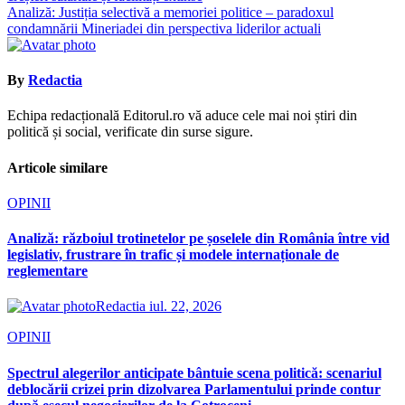
în
Analiză: Justiția selectivă a memoriei politice – paradoxul
articole
condamnării Mineriadei din perspectiva liderilor actuali
By
Redactia
Echipa redacțională Editorul.ro vă aduce cele mai noi știri din
politică și social, verificate din surse sigure.
Articole similare
OPINII
Analiză: războiul trotinetelor pe șoselele din România între vid
legislativ, frustrare în trafic și modele internaționale de
reglementare
Redactia
iul. 22, 2026
OPINII
Spectrul alegerilor anticipate bântuie scena politică: scenariul
deblocării crizei prin dizolvarea Parlamentului prinde contur