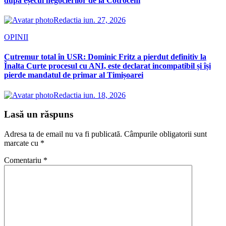
după eșecul negocierilor de la Cotroceni
Redactia
iun. 27, 2026
OPINII
Cutremur total în USR: Dominic Fritz a pierdut definitiv la
Înalta Curte procesul cu ANI, este declarat incompatibil și își
pierde mandatul de primar al Timișoarei
Redactia
iun. 18, 2026
Lasă un răspuns
Adresa ta de email nu va fi publicată.
Câmpurile obligatorii sunt
marcate cu
*
Comentariu
*