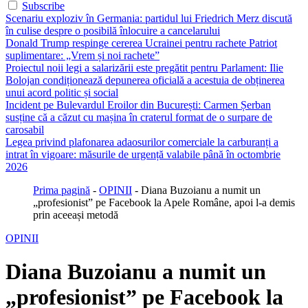
Subscribe
Scenariu exploziv în Germania: partidul lui Friedrich Merz discută
în culise despre o posibilă înlocuire a cancelarului
Donald Trump respinge cererea Ucrainei pentru rachete Patriot
suplimentare: „Vrem și noi rachete”
Proiectul noii legi a salarizării este pregătit pentru Parlament: Ilie
Bolojan condiționează depunerea oficială a acestuia de obținerea
unui acord politic și social
Incident pe Bulevardul Eroilor din București: Carmen Șerban
susține că a căzut cu mașina în craterul format de o surpare de
carosabil
Legea privind plafonarea adaosurilor comerciale la carburanți a
intrat în vigoare: măsurile de urgență valabile până în octombrie
2026
Prima pagină
-
OPINII
-
Diana Buzoianu a numit un
„profesionist” pe Facebook la Apele Române, apoi l-a demis
prin aceeași metodă
OPINII
Diana Buzoianu a numit un
„profesionist” pe Facebook la