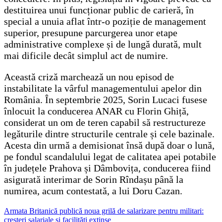
destituirea unui funcționar public de carieră, în
special a unuia aflat într-o poziție de management
superior, presupune parcurgerea unor etape
administrative complexe și de lungă durată, mult
mai dificile decât simplul act de numire.
Această criză marchează un nou episod de
instabilitate la vârful managementului apelor din
România. În septembrie 2025, Sorin Lucaci fusese
înlocuit la conducerea ANAR cu Florin Ghiță,
considerat un om de teren capabil să restructureze
legăturile dintre structurile centrale și cele bazinale.
Acesta din urmă a demisionat însă după doar o lună,
pe fondul scandalului legat de calitatea apei potabile
în județele Prahova și Dâmbovița, conducerea fiind
asigurată interimar de Sorin Rîndașu până la
numirea, acum contestată, a lui Doru Cazan.
Navigare
Armata Britanică publică noua grilă de salarizare pentru militari:
creșteri salariale și facilități extinse