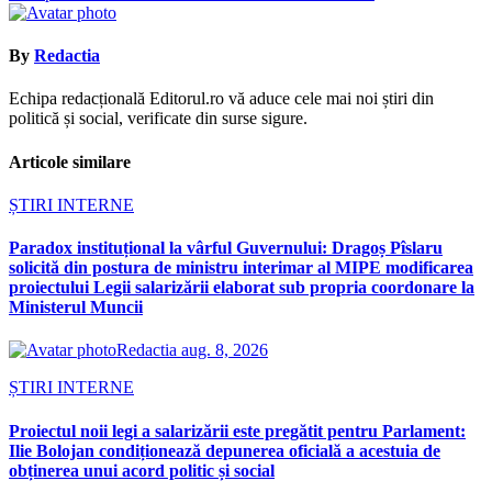
By
Redactia
Echipa redacțională Editorul.ro vă aduce cele mai noi știri din
politică și social, verificate din surse sigure.
Articole similare
ȘTIRI INTERNE
Paradox instituțional la vârful Guvernului: Dragoș Pîslaru
solicită din postura de ministru interimar al MIPE modificarea
proiectului Legii salarizării elaborat sub propria coordonare la
Ministerul Muncii
Redactia
aug. 8, 2026
ȘTIRI INTERNE
Proiectul noii legi a salarizării este pregătit pentru Parlament:
Ilie Bolojan condiționează depunerea oficială a acestuia de
obținerea unui acord politic și social