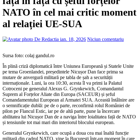
față în față cu șeful forțelor
NATO în cel mai critic moment
al relației UE-SUA
De Redactia
ian. 18, 2026
Niciun comentariu
Sursa foto: colaj gandul.ro
În plină criză diplomatică între Uniunea Europeană și Statele Unite
pe tema Groenlandei, președintele Nicușor Dan face prima sa
mutare de anvergură militară pe tabla de șah a securității
internaționale. Luni, la ora 10:30, acesta îl va primi la Palatul
Cotroceni pe generalul Alexus G. Grynkewich, Comandantul
Suprem al Forțelor Aliate din Europa (SACEUR) și șeful
Comandamentului European al Armatei SUA. Această întâlnire are
o semnificație dublă: pe de o parte, reconfirmă rolul României de
pilon pe Flancul Estic, iar pe de altă parte, pune la încercare
abilitatea lui Nicușor Dan de a naviga între loialitatea față de NATO
și tensiunile tot mai mari din interiorul blocului european.
Generalul Grynkewich, care ocupă a doua cea mai înaltă funcție
militară din cadrul NATO, vine la București într-un moment în care