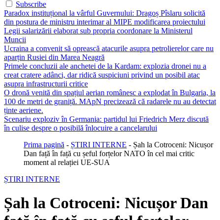
Subscribe
Paradox instituțional la vârful Guvernului: Dragoș Pîslaru solicită
din postura de ministru interimar al MIPE modificarea proiectului
Legii salarizării elaborat sub propria coordonare la Ministerul
Muncii
Ucraina a convenit să oprească atacurile asupra petrolierelor care nu
aparțin Rusiei din Marea Neagră
Primele concluzii ale anchetei de la Kardam: explozia dronei nu a
creat cratere adânci, dar ridică suspiciuni privind un posibil atac
asupra infrastructurii critice
O dronă venită din spațiul aerian românesc a explodat în Bulgaria, la
100 de metri de graniță. MApN precizează că radarele nu au detectat
ținte aeriene.
Scenariu exploziv în Germania: partidul lui Friedrich Merz discută
în culise despre o posibilă înlocuire a cancelarului
Prima pagină
-
ȘTIRI INTERNE
-
Șah la Cotroceni: Nicușor
Dan față în față cu șeful forțelor NATO în cel mai critic
moment al relației UE-SUA
ȘTIRI INTERNE
Șah la Cotroceni: Nicușor Dan