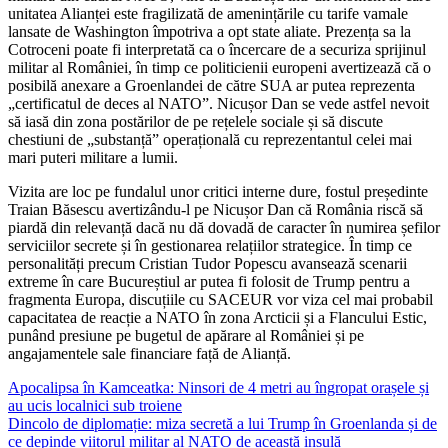
unitatea Alianței este fragilizată de amenințările cu tarife vamale
lansate de Washington împotriva a opt state aliate. Prezența sa la
Cotroceni poate fi interpretată ca o încercare de a securiza sprijinul
militar al României, în timp ce politicienii europeni avertizează că o
posibilă anexare a Groenlandei de către SUA ar putea reprezenta
„certificatul de deces al NATO”. Nicușor Dan se vede astfel nevoit
să iasă din zona postărilor de pe rețelele sociale și să discute
chestiuni de „substanță” operațională cu reprezentantul celei mai
mari puteri militare a lumii.
Vizita are loc pe fundalul unor critici interne dure, fostul președinte
Traian Băsescu avertizându-l pe Nicușor Dan că România riscă să
piardă din relevanță dacă nu dă dovadă de caracter în numirea șefilor
serviciilor secrete și în gestionarea relațiilor strategice. În timp ce
personalități precum Cristian Tudor Popescu avansează scenarii
extreme în care Bucureștiul ar putea fi folosit de Trump pentru a
fragmenta Europa, discuțiile cu SACEUR vor viza cel mai probabil
capacitatea de reacție a NATO în zona Arcticii și a Flancului Estic,
punând presiune pe bugetul de apărare al României și pe
angajamentele sale financiare față de Alianță.
Navigare
Apocalipsa în Kamceatka: Ninsori de 4 metri au îngropat orașele și
au ucis localnici sub troiene
în
Dincolo de diplomație: miza secretă a lui Trump în Groenlanda și de
articole
ce depinde viitorul militar al NATO de această insulă