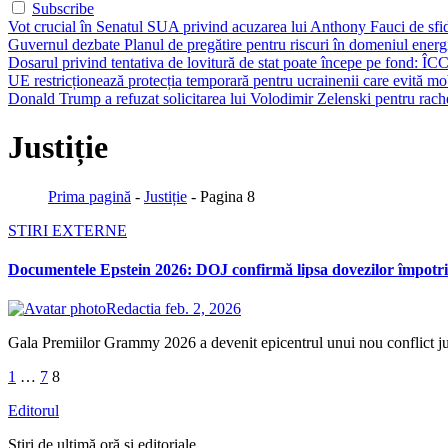
Subscribe
Vot crucial în Senatul SUA privind acuzarea lui Anthony Fauci de sfi
Guvernul dezbate Planul de pregătire pentru riscuri în domeniul energie
Dosarul privind tentativa de lovitură de stat poate începe pe fond: ÎCC
UE restricționează protecția temporară pentru ucrainenii care evită mob
Donald Trump a refuzat solicitarea lui Volodimir Zelenski pentru rache
Justiție
Prima pagină
-
Justiție
-
Pagina 8
STIRI EXTERNE
Documentele Epstein 2026: DOJ confirmă lipsa dovezilor împotriv
Redactia
feb. 2, 2026
Gala Premiilor Grammy 2026 a devenit epicentrul unui nou conflict juri
Paginație
1
…
7
8
articole
Editorul
Știri de ultimă oră și editoriale