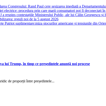
darea Congresului: Rand Paul cere sesizarea imediată a Departamentului 
i electrice: procedura prin care marii consumatori pot fi deconectați în
J a respins contestațiile Ministerului Public, ale lui Călin Georgescu și 
ilizarea: reguli noi de la 5 august 2026
te Patriot suplimentare:miza stocurilor americane și tensiunile din Orie
a lui Trump, în timp ce președintele anunță noi procese
dic de proporții între președintele...