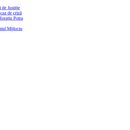
de Justiție
 caz de criză
Horațiu Potra
ntul Mijlociu