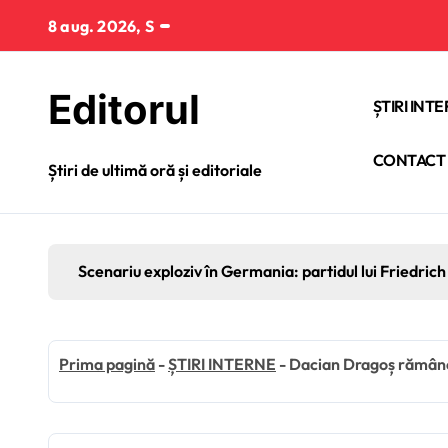
Sari
8 aug. 2026, S
la
conținut
Editorul
ȘTIRI INT
CONTACT
Știri de ultimă oră și editoriale
Scenariu exploziv în Germania: partidul lui Friedrich 
Prima pagină
-
ȘTIRI INTERNE
-
Dacian Dragoș rămâne 