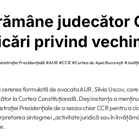
rămâne judecător 
icări privind vechi
nistrația Prezidențială
#
AUR
#
CCR
#
Curtea de Apel București
#
Justiț
ător la Curtea Constituțională. Deși instanța a mențin
strației Prezidențiale de a sesiza chiar CCR pentru a cl
terpretarea sintagmei „activitate juridică sau în învățăm
e.