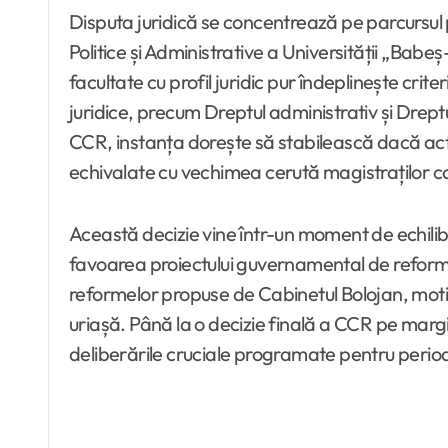
Disputa juridică se concentrează pe parcursul p
Politice și Administrative a Universității „Babeș
facultate cu profil juridic pur îndeplinește cri
juridice, precum Dreptul administrativ și Dreptul 
CCR, instanța dorește să stabilească dacă activ
echivalate cu vechimea cerută magistraților con
Această decizie vine într-un moment de echilibru
favoarea proiectului guvernamental de reformă a p
reformelor propuse de Cabinetul Bolojan, motiv
uriașă. Până la o decizie finală a CCR pe margi
deliberările cruciale programate pentru peri