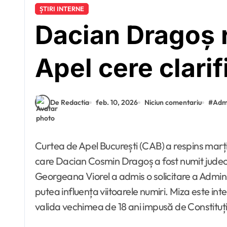
ȘTIRI INTERNE
Dacian Dragoș 
Apel cere clarif
De Redactia
feb. 10, 2026
Niciun comentariu
#
Admi
Curtea de Apel București (CAB) a respins marți cererea formulată de avocata AUR, Silvia Uscov, care viza suspendarea decretului prezidențial prin
care Dacian Cosmin Dragoș a fost numit judec
Georgeana Viorel a admis o solicitare a Admini
putea influența viitoarele numiri. Miza este in
valida vechimea de 18 ani impusă de Constituți