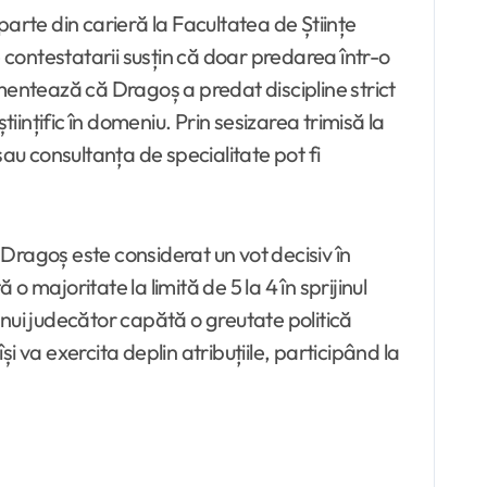
arte din carieră la Facultatea de Științe
ce contestatarii susțin că doar predarea într-o
gumentează că Dragoș a predat discipline strict
științific în domeniu. Prin sesizarea trimisă la
sau consultanța de specialitate pot fi
 Dragoș este considerat un vot decisiv în
o majoritate la limită de 5 la 4 în sprijinul
nui judecător capătă o greutate politică
 va exercita deplin atribuțiile, participând la