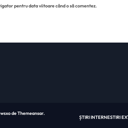
vigator pentru data viitoare când o să comentez.
wsxo
de
Themeansar
.
ȘTIRI INTERNE
STIRI E