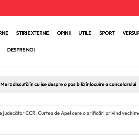
ERNE
STIRI EXTERNE
OPINII
UTILE
SPORT
VERSUR
DESPRE NOI
Merz discută în culise despre o posibilă înlocuire a cancelarului
judecător CCR. Curtea de Apel cere clarificări privind vechime