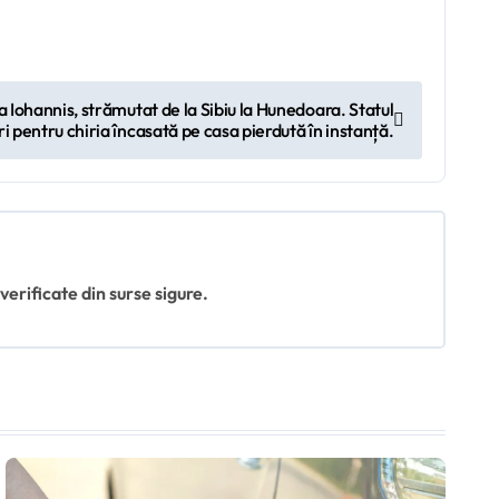
a Iohannis, strămutat de la Sibiu la Hunedoara. Statul
i pentru chiria încasată pe casa pierdută în instanță.
 verificate din surse sigure.