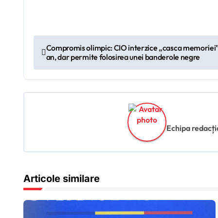
N
Compromis olimpic: CIO interzice „casca memoriei” 
an, dar permite folosirea unei banderole negre
a
v
i
g
Echipa redacțion
a
r
Articole similare
e
î