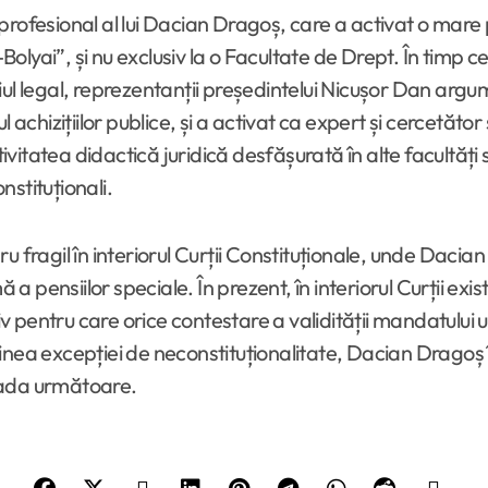
rofesional al lui Dacian Dragoș, care a activat o mare p
-Bolyai”, și nu exclusiv la o Facultate de Drept. În timp 
teriul legal, reprezentanții președintelui Nicușor Dan ar
achizițiilor publice, și a activat ca expert și cercetător 
itatea didactică juridică desfășurată în alte facultăți 
stituționali.
 fragil în interiorul Curții Constituționale, unde Dacian
ensiilor speciale. În prezent, în interiorul Curții există 
 pentru care orice contestare a validității mandatului u
nea excepției de neconstituționalitate, Dacian Dragoș își
oada următoare.