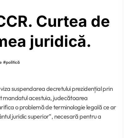
CCR. Curtea de
mea juridică.
ie
#
politică
ut mandatul acestuia, judecătoarea
arifica o problemă de terminologie legală ce ar
ântul juridic superior”, necesară pentru a