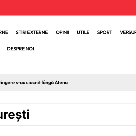
ERNE
STIRI EXTERNE
OPINII
UTILE
SPORT
VERSUR
DESPRE NOI
tingere s-au ciocnit lângă Atena
rești