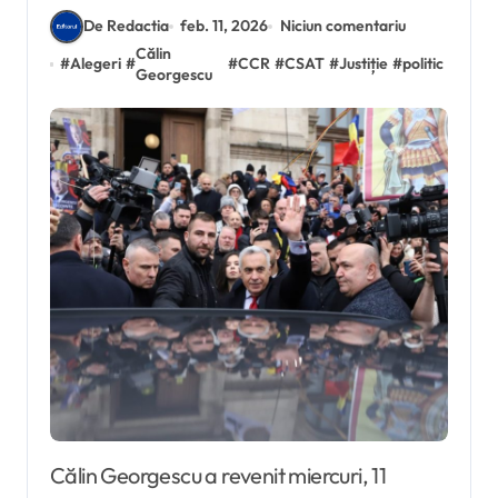
De Redactia
feb. 11, 2026
Niciun comentariu
Călin
#
Alegeri
#
#
CCR
#
CSAT
#
Justiție
#
politic
Georgescu
Călin Georgescu a revenit miercuri, 11