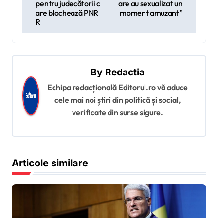
i
pentru judecătorii c
are au sexualizat un
are blochează PNR
moment amuzant”
g
R
a
r
e
By
Redactia
î
Echipa redacțională Editorul.ro vă aduce
n
cele mai noi știri din politică și social,
a
verificate din surse sigure.
r
t
i
Articole similare
c
o
l