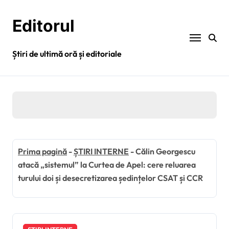
Sari
la
Editorul
conținut
Știri de ultimă oră și editoriale
Prima pagină
-
ȘTIRI INTERNE
-
Călin Georgescu
atacă „sistemul” la Curtea de Apel: cere reluarea
turului doi și desecretizarea ședințelor CSAT și CCR