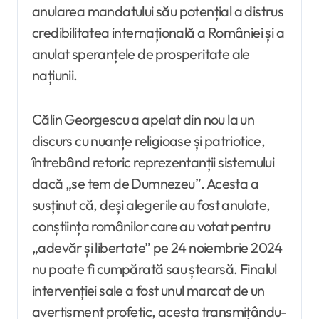
anularea mandatului său potențial a distrus
credibilitatea internațională a României și a
anulat speranțele de prosperitate ale
națiunii.
Călin Georgescu a apelat din nou la un
discurs cu nuanțe religioase și patriotice,
întrebând retoric reprezentanții sistemului
dacă „se tem de Dumnezeu”. Acesta a
susținut că, deși alegerile au fost anulate,
conștiința românilor care au votat pentru
„adevăr și libertate” pe 24 noiembrie 2024
nu poate fi cumpărată sau ștearsă. Finalul
intervenției sale a fost unul marcat de un
avertisment profetic, acesta transmițându-