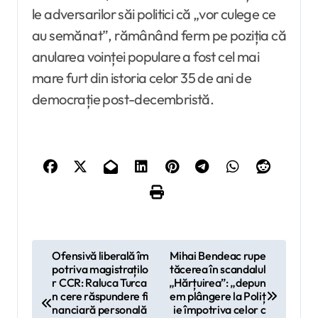
le adversarilor săi politici că „vor culege ce
au semănat”, rămânând ferm pe poziția că
anularea voinței populare a fost cel mai
mare furt din istoria celor 35 de ani de
democrație post-decembristă.
N
Ofensivă liberală îm
Mihai Bendeac rupe
potriva magistrațilo
tăcerea în scandalul
a
r CCR: Raluca Turca
„Hărțuirea”: „depun
v
n cere răspundere fi
em plângere la Poliț
nanciară personală
ie împotriva celor c