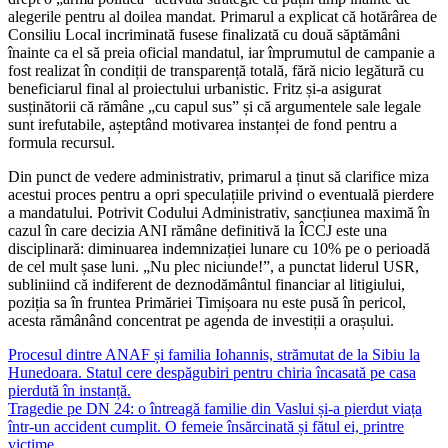
alegerile pentru al doilea mandat. Primarul a explicat că hotărârea de
Consiliu Local incriminată fusese finalizată cu două săptămâni
înainte ca el să preia oficial mandatul, iar împrumutul de campanie a
fost realizat în condiții de transparență totală, fără nicio legătură cu
beneficiarul final al proiectului urbanistic. Fritz și-a asigurat
susținătorii că rămâne „cu capul sus” și că argumentele sale legale
sunt irefutabile, așteptând motivarea instanței de fond pentru a
formula recursul.
Din punct de vedere administrativ, primarul a ținut să clarifice miza
acestui proces pentru a opri speculațiile privind o eventuală pierdere
a mandatului. Potrivit Codului Administrativ, sancțiunea maximă în
cazul în care decizia ANI rămâne definitivă la ÎCCJ este una
disciplinară: diminuarea indemnizației lunare cu 10% pe o perioadă
de cel mult șase luni. „Nu plec niciunde!”, a punctat liderul USR,
subliniind că indiferent de deznodământul financiar al litigiului,
poziția sa în fruntea Primăriei Timișoara nu este pusă în pericol,
acesta rămânând concentrat pe agenda de investiții a orașului.
Navigare
Procesul dintre ANAF și familia Iohannis, strămutat de la Sibiu la
Hunedoara. Statul cere despăgubiri pentru chiria încasată pe casa
în
pierdută în instanță.
articole
Tragedie pe DN 24: o întreagă familie din Vaslui și-a pierdut viața
într-un accident cumplit. O femeie însărcinată și fătul ei, printre
victime.