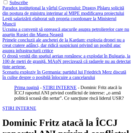
Subscribe
Paradox instituțional la vârful Guvernului: Dragoș Pîslaru solicită
din postura de ministru interimar al MIPE modificarea proiectului
Legii salarizării elaborat sub propria coordonare la Ministerul
Muncii
Ucraina a convenit să oprească atacurile asupra petrolierelor care nu
aparțin Rusiei din Marea Neagră
Primele concluzii ale anchetei de la Kardam: explozia dronei nu a
creat cratere adânci, dar ridică suspiciuni privind un posibil atac
asupra infrastructurii critice
O dronă venită din spațiul aerian românesc a explodat în Bulgaria, la
100 de metri de graniță. MApN precizează că radarele nu au detectat
ținte aeriene.
Scenariu exploziv în Germania: partidul lui Friedrich Merz discută
în culise despre o posibilă înlocuire a cancelarului
Prima pagină
-
ȘTIRI INTERNE
-
Dominic Fritz atacă la
ÎCCJ raportul ANI privind conflictul de interese: „o armă
politică scoasă din sertar”. Ce sancțiune riscă liderul USR?
ȘTIRI INTERNE
Dominic Fritz atacă la ÎCCJ