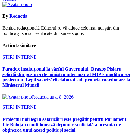
By
Redactia
Echipa redacțională Editorul.ro vă aduce cele mai noi știri din
politică și social, verificate din surse sigure.
Articole similare
ȘTIRI INTERNE
Paradox instituțional la vârful Guvernului: Dragoș Pîslaru
solicită din postura de ministru interimar al MIPE modificarea
proiectului Legii salarizării elaborat sub propria coordonare la
Ministerul Muncii
Redactia
aug. 8, 2026
ȘTIRI INTERNE
Proiectul noii legi a salarizării este pregătit pentru Parlament:
Ilie Bolojan condiționează depunerea oficială a acestuia de
obținerea unui acord politic și social