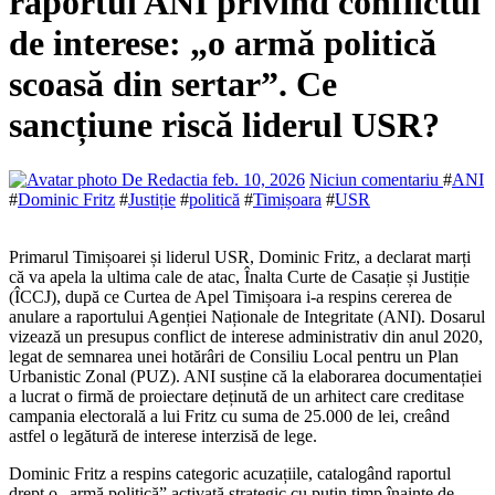
raportul ANI privind conflictul
de interese: „o armă politică
scoasă din sertar”. Ce
sancțiune riscă liderul USR?
De Redactia
feb. 10, 2026
Niciun comentariu
#
ANI
#
Dominic Fritz
#
Justiție
#
politică
#
Timișoara
#
USR
Primarul Timișoarei și liderul USR, Dominic Fritz, a declarat marți
că va apela la ultima cale de atac, Înalta Curte de Casație și Justiție
(ÎCCJ), după ce Curtea de Apel Timișoara i-a respins cererea de
anulare a raportului Agenției Naționale de Integritate (ANI). Dosarul
vizează un presupus conflict de interese administrativ din anul 2020,
legat de semnarea unei hotărâri de Consiliu Local pentru un Plan
Urbanistic Zonal (PUZ). ANI susține că la elaborarea documentației
a lucrat o firmă de proiectare deținută de un arhitect care creditase
campania electorală a lui Fritz cu suma de 25.000 de lei, creând
astfel o legătură de interese interzisă de lege.
Dominic Fritz a respins categoric acuzațiile, catalogând raportul
drept o „armă politică” activată strategic cu puțin timp înainte de