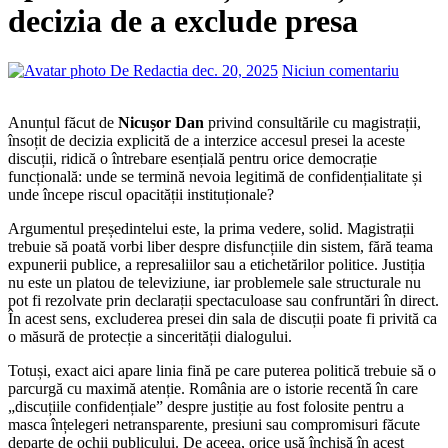
decizia de a exclude presa
De Redactia
dec. 20, 2025
Niciun comentariu
Anunțul făcut de
Nicușor Dan
privind consultările cu magistrații,
însoțit de decizia explicită de a interzice accesul presei la aceste
discuții, ridică o întrebare esențială pentru orice democrație
funcțională: unde se termină nevoia legitimă de confidențialitate și
unde începe riscul opacității instituționale?
Argumentul președintelui este, la prima vedere, solid. Magistrații
trebuie să poată vorbi liber despre disfuncțiile din sistem, fără teama
expunerii publice, a represaliilor sau a etichetărilor politice. Justiția
nu este un platou de televiziune, iar problemele sale structurale nu
pot fi rezolvate prin declarații spectaculoase sau confruntări în direct.
În acest sens, excluderea presei din sala de discuții poate fi privită ca
o măsură de protecție a sincerității dialogului.
Totuși, exact aici apare linia fină pe care puterea politică trebuie să o
parcurgă cu maximă atenție. România are o istorie recentă în care
„discuțiile confidențiale” despre justiție au fost folosite pentru a
masca înțelegeri netransparente, presiuni sau compromisuri făcute
departe de ochii publicului. De aceea, orice ușă închisă în acest