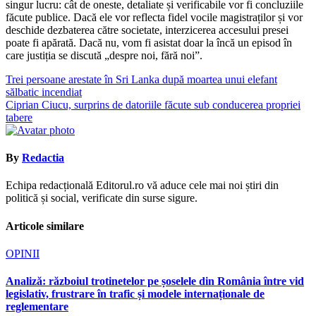
singur lucru: cât de oneste, detaliate și verificabile vor fi concluziile
făcute publice. Dacă ele vor reflecta fidel vocile magistraților și vor
deschide dezbaterea către societate, interzicerea accesului presei
poate fi apărată. Dacă nu, vom fi asistat doar la încă un episod în
care justiția se discută „despre noi, fără noi”.
Navigare
Trei persoane arestate în Sri Lanka după moartea unui elefant
sălbatic incendiat
în
Ciprian Ciucu, surprins de datoriile făcute sub conducerea propriei
articole
tabere
By
Redactia
Echipa redacțională Editorul.ro vă aduce cele mai noi știri din
politică și social, verificate din surse sigure.
Articole similare
OPINII
Analiză: războiul trotinetelor pe șoselele din România între vid
legislativ, frustrare în trafic și modele internaționale de
reglementare