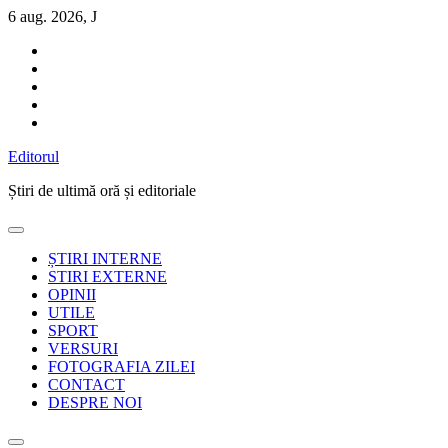
Sari
6 aug. 2026, J
la
conținut
Editorul
Știri de ultimă oră și editoriale
ȘTIRI INTERNE
STIRI EXTERNE
OPINII
UTILE
SPORT
VERSURI
FOTOGRAFIA ZILEI
CONTACT
DESPRE NOI