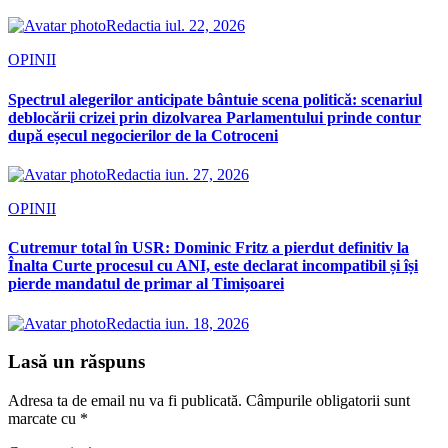
Redactia
iul. 22, 2026
OPINII
Spectrul alegerilor anticipate bântuie scena politică: scenariul
deblocării crizei prin dizolvarea Parlamentului prinde contur
după eșecul negocierilor de la Cotroceni
Redactia
iun. 27, 2026
OPINII
Cutremur total în USR: Dominic Fritz a pierdut definitiv la
Înalta Curte procesul cu ANI, este declarat incompatibil și își
pierde mandatul de primar al Timișoarei
Redactia
iun. 18, 2026
Lasă un răspuns
Adresa ta de email nu va fi publicată.
Câmpurile obligatorii sunt
marcate cu
*