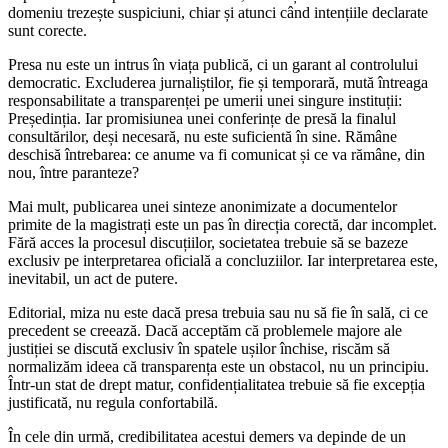
domeniu trezește suspiciuni, chiar și atunci când intențiile declarate
sunt corecte.
Presa nu este un intrus în viața publică, ci un garant al controlului
democratic. Excluderea jurnaliștilor, fie și temporară, mută întreaga
responsabilitate a transparenței pe umerii unei singure instituții:
Președinția. Iar promisiunea unei conferințe de presă la finalul
consultărilor, deși necesară, nu este suficientă în sine. Rămâne
deschisă întrebarea: ce anume va fi comunicat și ce va rămâne, din
nou, între paranteze?
Mai mult, publicarea unei sinteze anonimizate a documentelor
primite de la magistrați este un pas în direcția corectă, dar incomplet.
Fără acces la procesul discuțiilor, societatea trebuie să se bazeze
exclusiv pe interpretarea oficială a concluziilor. Iar interpretarea este,
inevitabil, un act de putere.
Editorial, miza nu este dacă presa trebuia sau nu să fie în sală, ci ce
precedent se creează. Dacă acceptăm că problemele majore ale
justiției se discută exclusiv în spatele ușilor închise, riscăm să
normalizăm ideea că transparența este un obstacol, nu un principiu.
Într-un stat de drept matur, confidențialitatea trebuie să fie excepția
justificată, nu regula confortabilă.
În cele din urmă, credibilitatea acestui demers va depinde de un