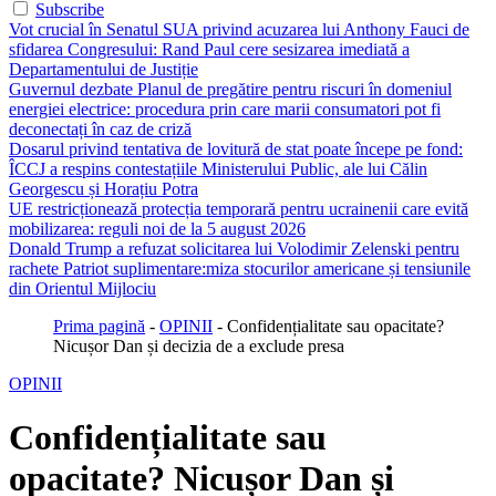
Subscribe
Vot crucial în Senatul SUA privind acuzarea lui Anthony Fauci de
sfidarea Congresului: Rand Paul cere sesizarea imediată a
Departamentului de Justiție
Guvernul dezbate Planul de pregătire pentru riscuri în domeniul
energiei electrice: procedura prin care marii consumatori pot fi
deconectați în caz de criză
Dosarul privind tentativa de lovitură de stat poate începe pe fond:
ÎCCJ a respins contestațiile Ministerului Public, ale lui Călin
Georgescu și Horațiu Potra
UE restricționează protecția temporară pentru ucrainenii care evită
mobilizarea: reguli noi de la 5 august 2026
Donald Trump a refuzat solicitarea lui Volodimir Zelenski pentru
rachete Patriot suplimentare:miza stocurilor americane și tensiunile
din Orientul Mijlociu
Prima pagină
-
OPINII
-
Confidențialitate sau opacitate?
Nicușor Dan și decizia de a exclude presa
OPINII
Confidențialitate sau
opacitate? Nicușor Dan și