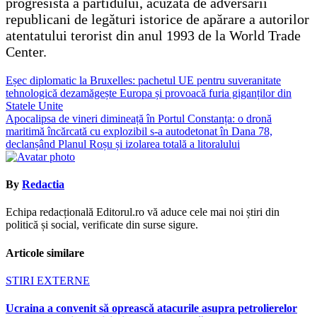
progresistă a partidului, acuzată de adversarii
republicani de legături istorice de apărare a autorilor
atentatului terorist din anul 1993 de la World Trade
Center.
Navigare
Eșec diplomatic la Bruxelles: pachetul UE pentru suveranitate
tehnologică dezamăgește Europa și provoacă furia giganților din
în
Statele Unite
articole
Apocalipsa de vineri dimineață în Portul Constanța: o dronă
maritimă încărcată cu explozibil s-a autodetonat în Dana 78,
declanșând Planul Roșu și izolarea totală a litoralului
By
Redactia
Echipa redacțională Editorul.ro vă aduce cele mai noi știri din
politică și social, verificate din surse sigure.
Articole similare
STIRI EXTERNE
Ucraina a convenit să oprească atacurile asupra petrolierelor