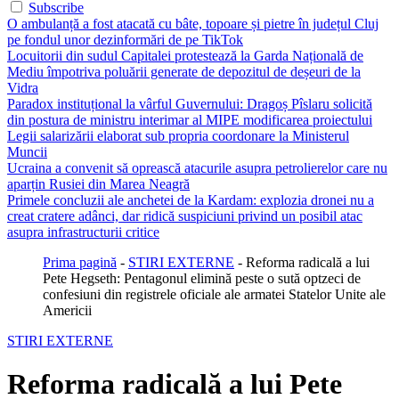
Subscribe
O ambulanță a fost atacată cu bâte, topoare și pietre în județul Cluj
pe fondul unor dezinformări de pe TikTok
Locuitorii din sudul Capitalei protestează la Garda Națională de
Mediu împotriva poluării generate de depozitul de deșeuri de la
Vidra
Paradox instituțional la vârful Guvernului: Dragoș Pîslaru solicită
din postura de ministru interimar al MIPE modificarea proiectului
Legii salarizării elaborat sub propria coordonare la Ministerul
Muncii
Ucraina a convenit să oprească atacurile asupra petrolierelor care nu
aparțin Rusiei din Marea Neagră
Primele concluzii ale anchetei de la Kardam: explozia dronei nu a
creat cratere adânci, dar ridică suspiciuni privind un posibil atac
asupra infrastructurii critice
Prima pagină
-
STIRI EXTERNE
-
Reforma radicală a lui
Pete Hegseth: Pentagonul elimină peste o sută optzeci de
confesiuni din registrele oficiale ale armatei Statelor Unite ale
Americii
STIRI EXTERNE
Reforma radicală a lui Pete