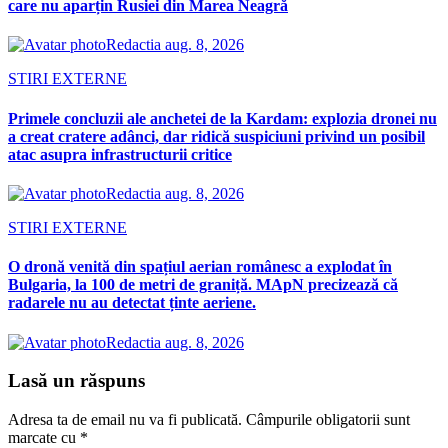
care nu aparțin Rusiei din Marea Neagră
Redactia
aug. 8, 2026
STIRI EXTERNE
Primele concluzii ale anchetei de la Kardam: explozia dronei nu
a creat cratere adânci, dar ridică suspiciuni privind un posibil
atac asupra infrastructurii critice
Redactia
aug. 8, 2026
STIRI EXTERNE
O dronă venită din spațiul aerian românesc a explodat în
Bulgaria, la 100 de metri de graniță. MApN precizează că
radarele nu au detectat ținte aeriene.
Redactia
aug. 8, 2026
Lasă un răspuns
Adresa ta de email nu va fi publicată.
Câmpurile obligatorii sunt
marcate cu
*