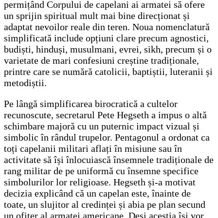
permițând Corpului de capelani ai armatei să ofere
un sprijin spiritual mult mai bine direcționat și
adaptat nevoilor reale din teren. Noua nomenclatură
simplificată include opțiuni clare precum agnostici,
budiști, hinduși, musulmani, evrei, sikh, precum și o
varietate de mari confesiuni creștine tradiționale,
printre care se numără catolicii, baptiștii, luteranii și
metodiștii.
Pe lângă simplificarea birocratică a cultelor
recunoscute, secretarul Pete Hegseth a impus o altă
schimbare majoră cu un puternic impact vizual și
simbolic în rândul trupelor. Pentagonul a ordonat ca
toți capelanii militari aflați în misiune sau în
activitate să își înlocuiască însemnele tradiționale de
rang militar de pe uniformă cu însemne specifice
simbolurilor lor religioase. Hegseth și-a motivat
decizia explicând că un capelan este, înainte de
toate, un slujitor al credinței și abia pe plan secund
un ofițer al armatei americane. Deși aceștia își vor