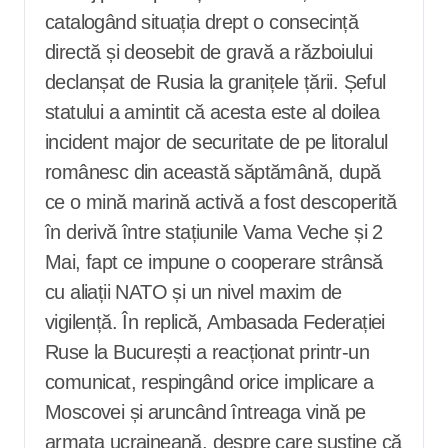
catalogând situația drept o consecință
directă și deosebit de gravă a războiului
declanșat de Rusia la granițele țării. Șeful
statului a amintit că acesta este al doilea
incident major de securitate de pe litoralul
românesc din această săptămână, după
ce o mină marină activă a fost descoperită
în derivă între stațiunile Vama Veche și 2
Mai, fapt ce impune o cooperare strânsă
cu aliații NATO și un nivel maxim de
vigilență. În replică, Ambasada Federației
Ruse la București a reacționat printr-un
comunicat, respingând orice implicare a
Moscovei și aruncând întreaga vină pe
armata ucraineană, despre care susține că