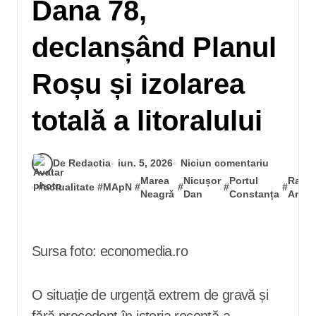
Dana 78,
declanșând Planul
Roșu și izolarea
totală a litoralului
De Redactia
iun. 5, 2026
Niciun comentariu
Marea
Nicușor
Portul
Raed
#
actualitate
#
MApN
#
#
#
#
Neagră
Dan
Constanța
Arafa
Sursa foto: economedia.ro
O situație de urgență extrem de gravă și
fără precedent în istoria recentă a