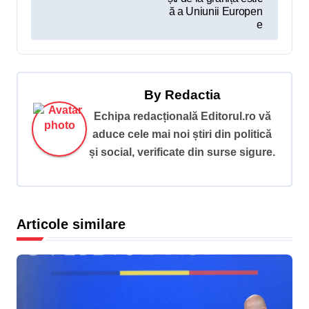
r
ă a Uniunii Europen
e
e
î
n
By
Redactia
a
Echipa redacțională Editorul.ro vă
r
aduce cele mai noi știri din politică
t
și social, verificate din surse sigure.
i
c
o
Articole similare
l
e