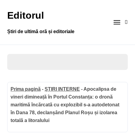
Sari
la
Editorul
conținut
Știri de ultimă oră și editoriale
Prima pagină
-
ȘTIRI INTERNE
-
Apocalipsa de
vineri dimineață în Portul Constanța: o dronă
maritimă încărcată cu explozibil s-a autodetonat
în Dana 78, declanșând Planul Roșu și izolarea
totală a litoralului