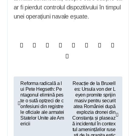
ar fi pierdut controlul dispozitivului în timpul
unei operațiuni navale eșuate.
N
Reforma radicală a l
Reacție de la Bruxell
ui Pete Hegseth: Pe
es: Ursula von der L
a
ntagonul elimină pes
eyen promite sprijin
v
te o sută optzeci de c
masiv pentru securit
onfesiuni din registre
atea României după
i
le oficiale ale armatei
explozia dronei din
Statelor Unite ale Am
Constanța și plaseaz
g
ericii
ă incidentul în contex
tul amenințărilor ruse
a
ști de la granița estic