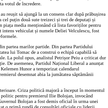
ta votul de încredere.
 au reușit să ajungă la un consens clar după prăbușirea
cel puțin două sute treizeci și trei de deputați și
in piața media menționând că lista favoriților pentru
t intens vehiculat și numele Deliei Velculescu, fost
eformele.
din partea marilor partide. Din partea Partidului
tatea lui Tomac de a construi o echipă capabilă să
e. La polul opus, analistul Petrișor Peiu a criticat dur
ație. De asemenea, Partidul Național Liberal a anunțat
 ce Kelemen Hunor a temporizat calendarul
premierul desemnat abia la jumătatea săptămânii
nterioare. Criza politică majoră a început în momentul
l politic pentru premierul Ilie Bolojan, invocând
 Guvernul Bolojan a fost demis oficial în urma unei
at o primă rundă de consultări oficiale cu liderii