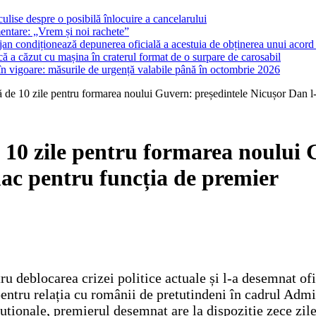
ulise despre o posibilă înlocuire a cancelarului
entare: „Vrem și noi rachete”
lojan condiționează depunerea oficială a acestuia de obținerea unui acord p
ă a căzut cu mașina în craterul format de o surpare de carosabil
 în vigoare: măsurile de urgență valabile până în octombrie 2026
 de 10 zile pentru formarea noului Guvern: președintele Nicușor Dan 
10 zile pentru formarea noului 
c pentru funcția de premier
tru deblocarea crizei politice actuale și l-a desemnat 
ntru relația cu românii de pretutindeni în cadrul Admini
tuționale, premierul desemnat are la dispoziție zece zil