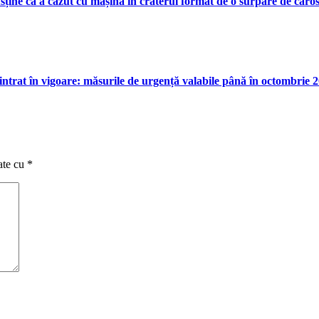
ine că a căzut cu mașina în craterul format de o surpare de caros
intrat în vigoare: măsurile de urgență valabile până în octombrie 
ate cu
*