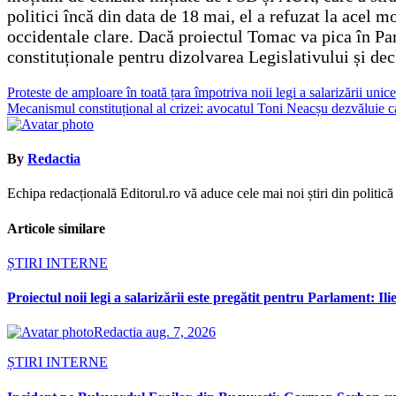
politici încă din data de 18 mai, el a refuzat la acel
occidentale clare. Dacă proiectul Tomac va pica în Parl
constituționale pentru dizolvarea Legislativului și dec
Navigare
Proteste de amploare în toată țara împotriva noii legi a salarizării uni
Mecanismul constituțional al crizei: avocatul Toni Neacșu dezvăluie c
în
articole
By
Redactia
Echipa redacțională Editorul.ro vă aduce cele mai noi știri din politică ș
Articole similare
ȘTIRI INTERNE
Proiectul noii legi a salarizării este pregătit pentru Parlament: Il
Redactia
aug. 7, 2026
ȘTIRI INTERNE