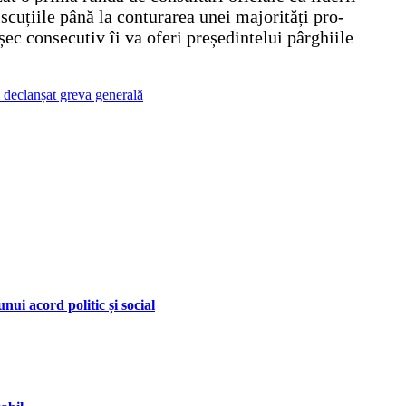
scuțiile până la conturarea unei majorități pro-
șec consecutiv îi va oferi președintelui pârghiile
-a declanșat greva generală
nui acord politic și social