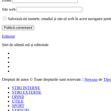
Email
Site web
Salvează-mi numele, emailul și site-ul web în acest navigator pent
Editorul
Știri de ultimă oră și editoriale
Drepturi de autor © Toate drepturile sunt rezervate.
|
Newsxo
de
Them
ȘTIRI INTERNE
STIRI EXTERNE
OPINII
UTILE
SPORT
VERSURI