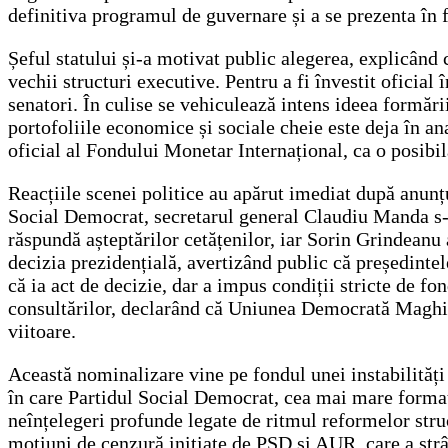
definitiva programul de guvernare și a se prezenta în 
Șeful statului și-a motivat public alegerea, explicând 
vechii structuri executive. Pentru a fi învestit oficial
senatori. În culise se vehiculează intens ideea formăr
portofoliile economice și sociale cheie este deja în an
oficial al Fondului Monetar Internațional, ca o posibi
Reacțiile scenei politice au apărut imediat după anunțu
Social Democrat, secretarul general Claudiu Manda s-a 
răspundă așteptărilor cetățenilor, iar Sorin Grindeanu 
decizia prezidențială, avertizând public că președinte
că ia act de decizie, dar a impus condiții stricte de 
consultărilor, declarând că Uniunea Democrată Maghia
viitoare.
Această nominalizare vine pe fondul unei instabilități
în care Partidul Social Democrat, cea mai mare formațiu
neînțelegeri profunde legate de ritmul reformelor stru
moțiuni de cenzură inițiate de PSD și AUR, care a strâ