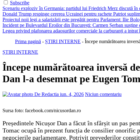
Subscribe
Scenariu exploziv în Germania: partidul lui Friedrich Merz discută în c
Donald Trump respinge cererea Ucrainei pentru rachete Patriot suplim
Proiectul noii legi a salarizării este pregătit pentru Parlament: Ilie Bo
Incident pe Bulevardul Eroilor din București: Carmen Șerban susține c
Legea privind plafonarea adaosurilor comerciale la carburanți a intrat
Prima pagină
-
ȘTIRI INTERNE
-
Începe numărătoarea inversă
ȘTIRI INTERNE
Începe numărătoarea inversă de 
Dan l-a desemnat pe Eugen Toma
De Redactia
iun. 4, 2026
Niciun comentariu
Sursa foto: facebook.com/nicusordan.ro
Președintele Nicușor Dan a făcut în sfârșit un pas pen
Tomac ocupă în prezent funcția de consilier onorific pe
negocierile parlamentare. Potrivit prevederilor consti