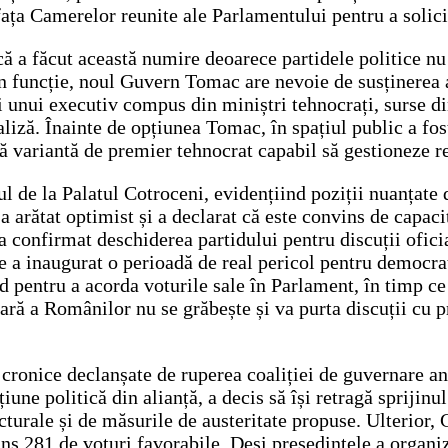
fața Camerelor reunite ale Parlamentului pentru a solici
că a făcut această numire deoarece partidele politice nu
 în funcție, noul Guvern Tomac are nevoie de susținerea a 
ii unui executiv compus din miniștri tehnocrați, surse d
aliză. Înainte de opțiunea Tomac, în spațiul public a fos
lă variantă de premier tehnocrat capabil să gestioneze r
l de la Palatul Cotroceni, evidențiind poziții nuanțate 
arătat optimist și a declarat că este convins de capaci
a confirmat deschiderea partidului pentru discuții oficial
le a inaugurat o perioadă de real pericol pentru democr
fond pentru a acorda voturile sale în Parlament, în timp
ră a Românilor nu se grăbește și va purta discuții cu 
 cronice declanșate de ruperea coaliției de guvernare a
ne politică din alianță, a decis să își retragă sprijinu
cturale și de măsurile de austeritate propuse. Ulterior,
ns 281 de voturi favorabile. Deși președintele a organiz