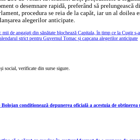
 moment o desemnare rapidă, preferând să prelungească di
ament, procedura se reia de la capăt, iar un al doilea e
lanșarea alegerilor anticipate.
ce: mii de angajați din sănătate blochează Capitala, în timp ce la Cugir s
alendarul strict pentru Guvernul Tomac și capcana alegerilor anticipate
i social, verificate din surse sigure.
ie Bolojan condiționează depunerea oficială a acestuia de obținerea u