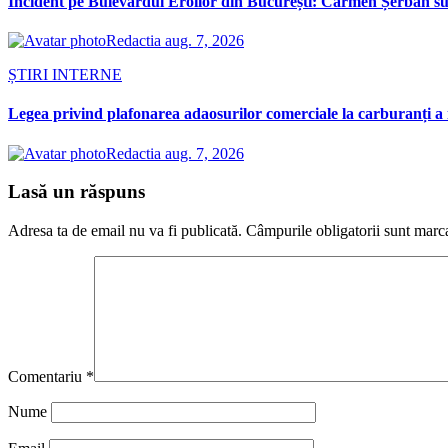
Incident pe Bulevardul Eroilor din București: Carmen Șerban susț
Redactia
aug. 7, 2026
ȘTIRI INTERNE
Legea privind plafonarea adaosurilor comerciale la carburanți a 
Redactia
aug. 7, 2026
Lasă un răspuns
Adresa ta de email nu va fi publicată.
Câmpurile obligatorii sunt marc
Comentariu
*
Nume