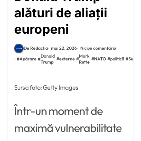
alături de aliații
europeni
De Redactia
mai 22, 2026
Niciun comentariu
Donald
Mark
#
Apărare
#
#
externe
#
#
NATO
#
politică
#
Suedi
Trump
Rutte
Sursa foto: Getty Images
Într-un moment de
maximă vulnerabilitate