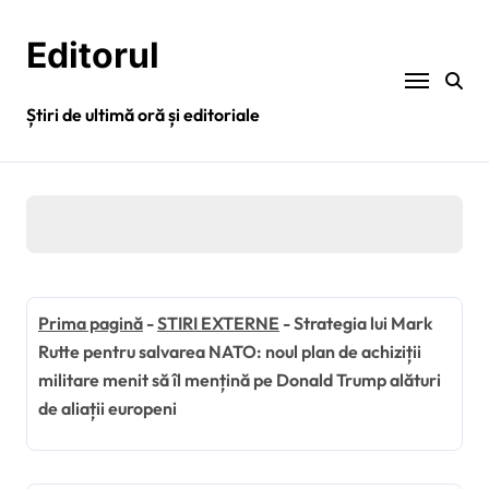
Sari
la
Editorul
conținut
Știri de ultimă oră și editoriale
Prima pagină
-
STIRI EXTERNE
-
Strategia lui Mark
Rutte pentru salvarea NATO: noul plan de achiziții
militare menit să îl mențină pe Donald Trump alături
de aliații europeni