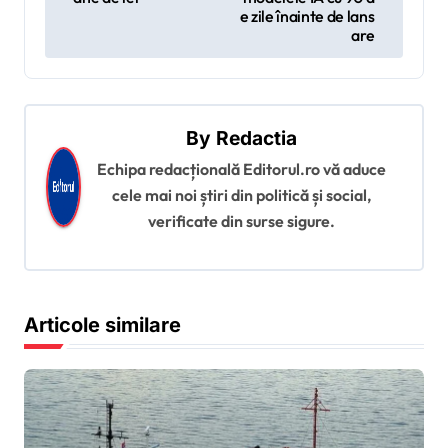
e zile înainte de lans
a
are
r
e
î
By
Redactia
n
Echipa redacțională Editorul.ro vă aduce
a
cele mai noi știri din politică și social,
r
verificate din surse sigure.
t
i
c
Articole similare
o
l
e