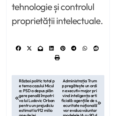
tehnologie și controlul
proprietății intelectuale.
N
Război politic total p
Administrația Trum
e tema cazului Micul
p pregătește un ordi
a
a: PSD a depus plân
n executiv major pri
v
gere penală împotri
vind inteligența arti
va lui Ludovic Orban
ficială: agențiile de s
i
pentru un prejudiciu
ecuritate națională
estimat la 912 milio
vor evalua voluntar
g
ane de lei
modelele IA cu 90 d