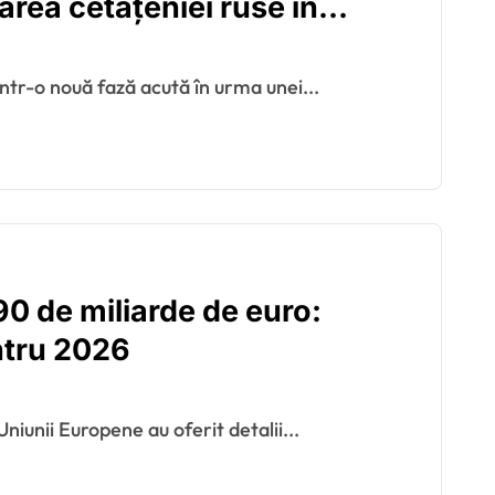
area cetățeniei ruse în
ați
 într-o nouă fază acută în urma unei...
90 de miliarde de euro:
ntru 2026
Uniunii Europene au oferit detalii...