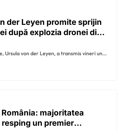
on der Leyen promite sprijin
i după explozia dronei din
în contextul amenințărilor
unii Europene
, Ursula von der Leyen, a transmis vineri un...
n România: majoritatea
, resping un premier