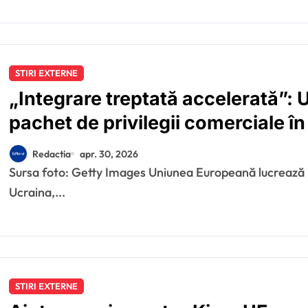
STIRI EXTERNE
„Integrare treptată accelerată”:
pachet de privilegii comerciale în
Redactia
apr. 30, 2026
Sursa foto: Getty Images Uniunea Europeană lucrează la un pachet de „privilegii temporare” pentru
Ucraina,...
STIRI EXTERNE