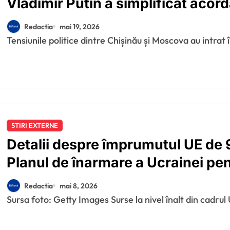
Vladimir Putin a simplificat acord
Transnistria pentru a recruta sold
Redactia
mai 19, 2026
Tensiunile politice dintre Chișinău și Moscova au intrat
STIRI EXTERNE
Detalii despre împrumutul UE de 
Planul de înarmare a Ucrainei pe
Redactia
mai 8, 2026
Sursa foto: Getty Images Surse la nivel înalt din cadrul 