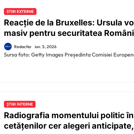
STIRI EXTERNE
Reacție de la Bruxelles: Ursula v
masiv pentru securitatea Românie
Constanța și plasează incidentul 
Redactia
iun. 5, 2026
rusești de la granița estică a Uni
Sursa foto: Getty Images Președinta Comisiei Europene
ȘTIRI INTERNE
Radiografia momentului politic î
cetățenilor cer alegeri anticipate