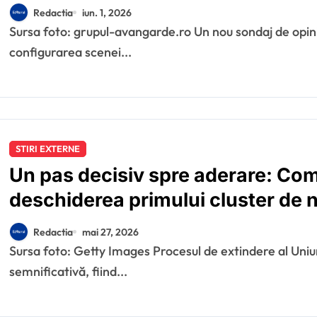
tehnocrat și aleg parteneriatul 
Redactia
iun. 1, 2026
Sursa foto: grupul-avangarde.ro Un nou sondaj de opinie de o importanță majoră pentru
configurarea scenei...
STIRI EXTERNE
Un pas decisiv spre aderare: Co
deschiderea primului cluster de 
Republica Moldova la mijlocul luni
Redactia
mai 27, 2026
Sursa foto: Getty Images Procesul de extindere al Uniunii Europene înregistrează o accelerare
semnificativă, fiind...