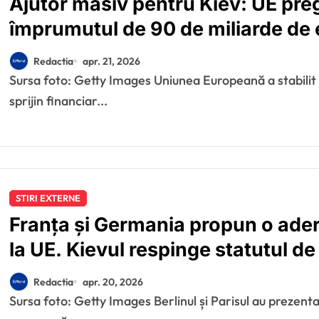
Ajutor masiv pentru Kiev: UE pre
împrumutul de 90 de miliarde de 
începutul verii
Redactia
apr. 21, 2026
Sursa foto: Getty Images Uniunea Europeană a stabilit calendarul pentru acordarea pachetului de
sprijin financiar...
STIRI EXTERNE
Franța și Germania propun o ader
la UE. Kievul respinge statutul d
Redactia
apr. 20, 2026
Sursa foto: Getty Images Berlinul și Parisul au prezentat recent propuneri separate prin care