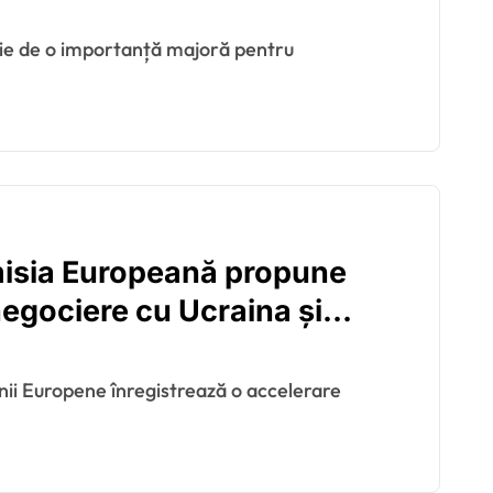
cu Uniunea Europeană
misia Europeană propune
negociere cu Ucraina și
i iunie