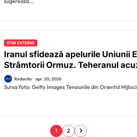
sugerează...
STIRI EXTERNE
Iranul sfidează apelurile Uniunii
Strâmtorii Ormuz. Teheranul acu
duble”.
Redactia
apr. 20, 2026
Sursa foto: Getty Images Tensiunile din Orientul Mijloci
P
1
2