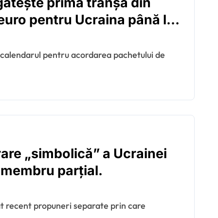
gătește prima tranșă din
euro pentru Ucraina până la
are „simbolică” a Ucrainei
e membru parțial.