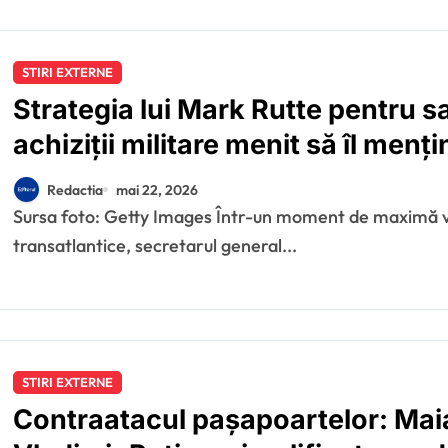
STIRI EXTERNE
Strategia lui Mark Rutte pentru 
achiziții militare menit să îl men
de aliații europeni
Redactia
mai 22, 2026
Sursa foto: Getty Images Într-un moment de maximă vulnerabilitate pentru viitorul securității
transatlantice, secretarul general...
STIRI EXTERNE
Contraatacul pașapoartelor: Mai