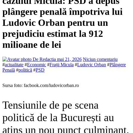
cazului Micula: PSD a depus
plângere penală împotriva lui
Ludovic Orban pentru un
prejudiciu estimat la 912
milioane de lei
De Redactia
mai 21, 2026
Niciun comentariu
#
actualitate
#
Economic
#
Frații Micula
#
Ludovic Orban
#
Plângere
Penală
#
politică
#
PSD
Sursa foto: facbook.com/ludovicorban.ro
Tensiunile de pe scena
politică de la București au
atins un nou punct culminant,