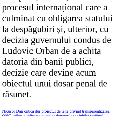
procesul internațional care a
culminat cu obligarea statului
la despăgubiri și, ulterior, cu
decizia guvernului condus de
Ludovic Orban de a achita
datoria din banii publici,
decizie care devine acum
obiectul unui dosar penal de
răsunet.
Navigare
Nicușor Dan critică dur proiectul de lege privind transparentizarea
ONG-urilor: publicarea numelor donatorilor ar inhiba sprijinul