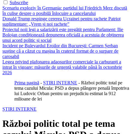
Subscribe
Scenariu exploziv în Germania: partidul lui Friedrich Merz discută
în culise despre o posibilă înlocuire a cancelarului
Donald Trump respinge cererea Ucrainei pentru rachete Patriot
suplimentare: „Vrem și noi rachete”
Proiectul noii legi a salarizării este pregătit pentru Parlament: Ilie
Bolojan condiționează depunerea oficială a acestuia de obținerea
unui acord politic și social
Incident pe Bulevardul Eroilor din București: Carmen Șerban
susține că a căzut cu mașina în craterul format de o surpare de
carosabil
Legea privind plafonarea adaosurilor comerciale la carburanți a
intrat în vigoare: măsurile de urgență valabile până în octombrie
2026
Prima pagină
-
ȘTIRI INTERNE
-
Război politic total pe
tema cazului Micula: PSD a depus plângere penală împotriva
lui Ludovic Orban pentru un prejudiciu estimat la 912
milioane de lei
ȘTIRI INTERNE
Război politic total pe tema