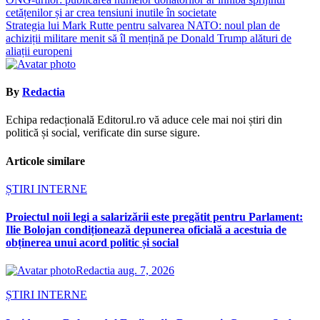
în
cetățenilor și ar crea tensiuni inutile în societate
articole
Strategia lui Mark Rutte pentru salvarea NATO: noul plan de
achiziții militare menit să îl mențină pe Donald Trump alături de
aliații europeni
By
Redactia
Echipa redacțională Editorul.ro vă aduce cele mai noi știri din
politică și social, verificate din surse sigure.
Articole similare
ȘTIRI INTERNE
Proiectul noii legi a salarizării este pregătit pentru Parlament:
Ilie Bolojan condiționează depunerea oficială a acestuia de
obținerea unui acord politic și social
Redactia
aug. 7, 2026
ȘTIRI INTERNE