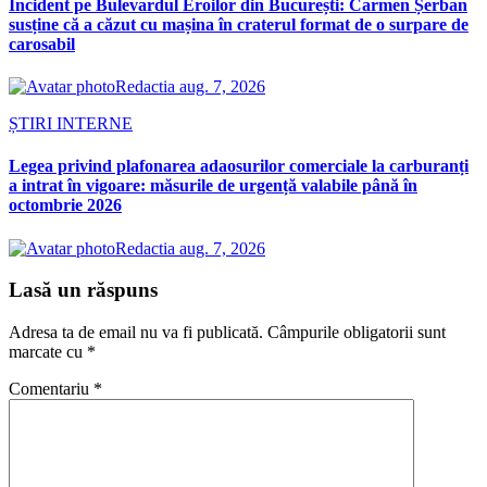
Incident pe Bulevardul Eroilor din București: Carmen Șerban
susține că a căzut cu mașina în craterul format de o surpare de
carosabil
Redactia
aug. 7, 2026
ȘTIRI INTERNE
Legea privind plafonarea adaosurilor comerciale la carburanți
a intrat în vigoare: măsurile de urgență valabile până în
octombrie 2026
Redactia
aug. 7, 2026
Lasă un răspuns
Adresa ta de email nu va fi publicată.
Câmpurile obligatorii sunt
marcate cu
*
Comentariu
*