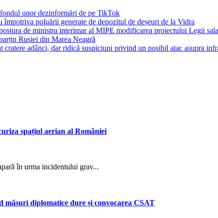
pe fondul unor dezinformări de pe TikTok
 împotriva poluării generate de depozitul de deșeuri de la Vidra
 postura de ministru interimar al MIPE modificarea proiectului Legii sal
 aparțin Rusiei din Marea Neagră
cratere adânci, dar ridică suspiciuni privind un posibil atac asupra infras
ecuriza spațiul aerian al României
 apară în urma incidentului grav...
ând măsuri diplomatice dure și convocarea CSAT