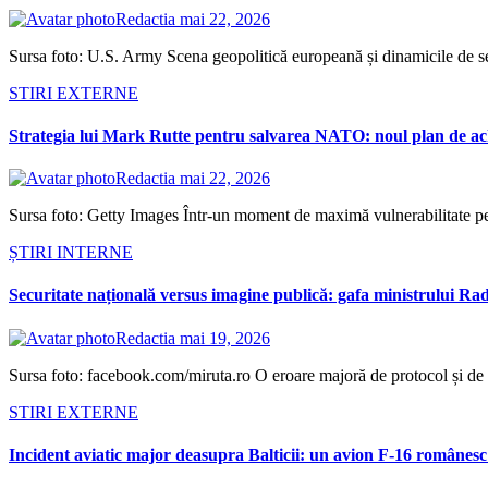
Redactia
mai 22, 2026
Sursa foto: U.S. Army Scena geopolitică europeană și dinamicile de s
STIRI EXTERNE
Strategia lui Mark Rutte pentru salvarea NATO: noul plan de achi
Redactia
mai 22, 2026
Sursa foto: Getty Images Într-un moment de maximă vulnerabilitate pentr
ȘTIRI INTERNE
Securitate națională versus imagine publică: gafa ministrului Rad
Redactia
mai 19, 2026
Sursa foto: facebook.com/miruta.ro O eroare majoră de protocol și de s
STIRI EXTERNE
Incident aviatic major deasupra Balticii: un avion F-16 românesc