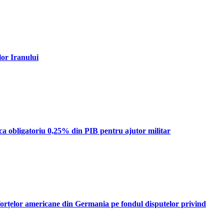
lor Iranului
ca obligatoriu 0,25% din PIB pentru ajutor militar
forțelor americane din Germania pe fondul disputelor privind