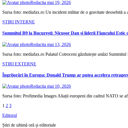
Redactia
mai 19, 2026
Sursa foto: mediafax.ro Un incident militar de o gravitate deosebită a a
ȘTIRI INTERNE
Summitul B9 la București: Nicușor Dan și liderii Flancului Estic ce
Redactia
mai 13, 2026
Sursa foto: mediafax.ro Palatul Cotroceni găzduiește astăzi Summitul F
STIRI EXTERNE
Îngrijorări în Europa: Donald Trump ar putea accelera retrager
Redactia
mai 10, 2026
Sursa foto: Profimedia Images Aliații europeni din cadrul NATO se află 
Paginație
1
2
3
articole
Editorul
Știri de ultimă oră și editoriale