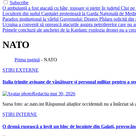
Subscribe
O ambulanță a fost atacată cu bâte, topoare și pietre în județul Cluj 
Locuitorii din sudul Capitalei protestează la Garda Națională de Mediu
Paradox instituțional la vârful Guvernului: Dragoș Pîslaru solicită din
Ucraina a convenit să oprească atacurile asupra petrolierelor care nu
Primele concluzii ale anchetei de la Kardam: explozia dronei nu a creat 
NATO
Prima pagină
-
NATO
STIRI EXTERNE
Italia trimite avioane de vânătoare și personal militar pentru a s
Redactia
mai 30, 2026
Sursa foto: ac.nato.int Răspunsul aliaților occidentali nu a întârziat să
ȘTIRI INTERNE
O dronă rusească a lovit un bloc de locuințe din Galați, provoc