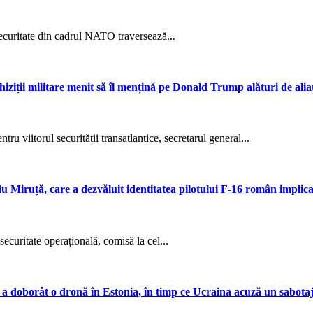
ecuritate din cadrul NATO traversează...
ziții militare menit să îl mențină pe Donald Trump alături de alia
u viitorul securității transatlantice, secretarul general...
u Miruță, care a dezvăluit identitatea pilotului F-16 român implica
ecuritate operațională, comisă la cel...
 a doborât o dronă în Estonia, în timp ce Ucraina acuză un sabotaj