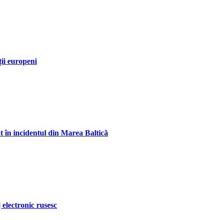
ții europeni
t în incidentul din Marea Baltică
 electronic rusesc