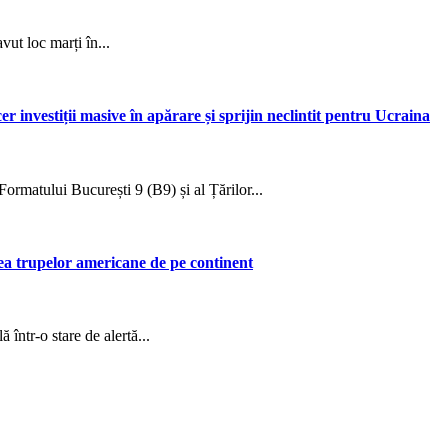
vut loc marți în...
r investiții masive în apărare și sprijin neclintit pentru Ucraina
ormatului București 9 (B9) și al Țărilor...
ea trupelor americane de pe continent
într-o stare de alertă...