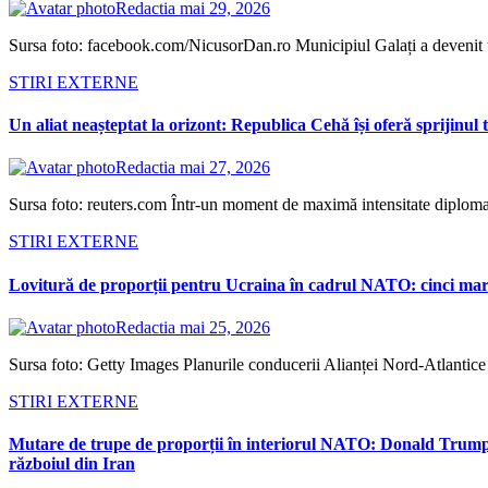
Redactia
mai 29, 2026
Sursa foto: facebook.com/NicusorDan.ro Municipiul Galați a devenit tea
STIRI EXTERNE
Un aliat neașteptat la orizont: Republica Cehă își oferă sprijinu
Redactia
mai 27, 2026
Sursa foto: reuters.com Într-un moment de maximă intensitate diplomati
STIRI EXTERNE
Lovitură de proporții pentru Ucraina în cadrul NATO: cinci mari
Redactia
mai 25, 2026
Sursa foto: Getty Images Planurile conducerii Alianței Nord-Atlantice d
STIRI EXTERNE
Mutare de trupe de proporții în interiorul NATO: Donald Trump t
războiul din Iran