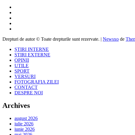
Drepturi de autor © Toate drepturile sunt rezervate.
|
Newsxo
de
Them
ȘTIRI INTERNE
STIRI EXTERNE
OPINII
UTILE
SPORT
VERSURI
FOTOGRAFIA ZILEI
CONTACT
DESPRE NOI
Archives
august 2026
iulie 2026
iunie 2026
mai 2026