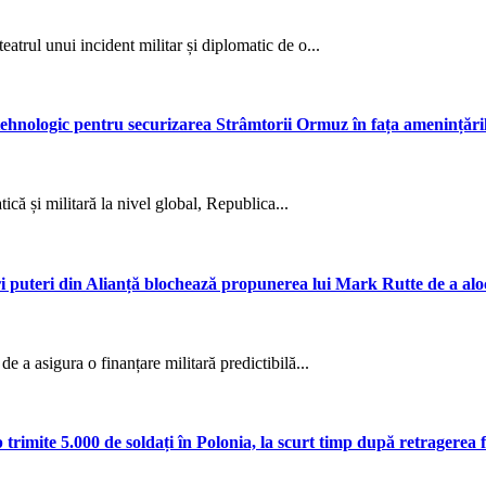
trul unui incident militar și diplomatic de o...
l tehnologic pentru securizarea Strâmtorii Ormuz în fața amenințări
că și militară la nivel global, Republica...
 puteri din Alianță blochează propunerea lui Mark Rutte de a alo
e a asigura o finanțare militară predictibilă...
rimite 5.000 de soldați în Polonia, la scurt timp după retragerea 