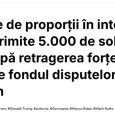
 de proporții în in
imite 5.000 de sol
upă retragerea for
 fondul disputelor
n
rare
#
Donald Trump
#
externe
#
Germania
#
Marco Rubio
#
Mark Rutte