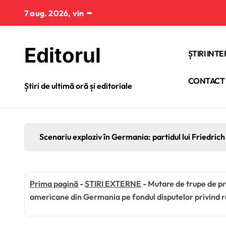
Sari
7 aug. 2026, vin
la
conținut
Editorul
ȘTIRI INT
CONTACT
Știri de ultimă oră și editoriale
Scenariu exploziv în Germania: partidul lui Friedrich 
Prima pagină
-
STIRI EXTERNE
-
Mutare de trupe de pr
americane din Germania pe fondul disputelor privind ră