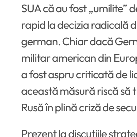
SUA că au fost „umilite” de
rapid la decizia radicală 
german. Chiar dacă Germa
militar american din Europ
a fost aspru criticată de 
această măsură riscă să tr
Rusă în plină criză de secu
Prezent la discuțiile strat