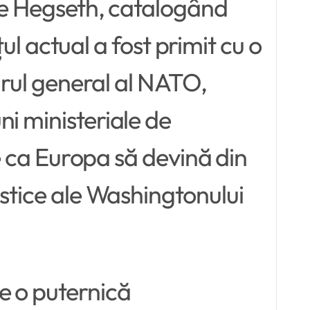
ete Hegseth, catalogând
actual a fost primit cu o
tarul general al NATO,
ni ministeriale de
le ca Europa să devină din
istice ale Washingtonului
e o puternică