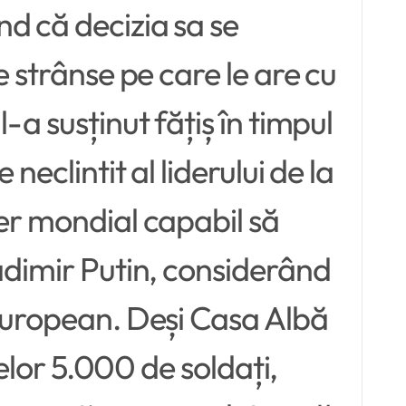
d că decizia sa se
e strânse pe care le are cu
-a susținut fățiș în timpul
eclintit al liderului de la
der mondial capabil să
ladimir Putin, considerând
 european. Deși Casa Albă
celor 5.000 de soldați,