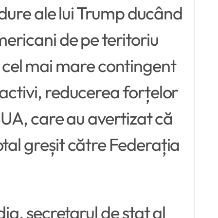
e dure ale lui Trump ducând
ericani de pe teritoriu
 cel mai mare contingent
activi, reducerea forțelor
 SUA, care au avertizat că
tal greșit către Federația
ia, secretarul de stat al