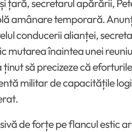
și țară, secretarul apărării, P
lă amânare temporară. Anunțul 
velul conducerii alianței, secre
c mutarea înaintea unei reuniu
a ținut să precizeze că eforturi
ntă militar de capacitățile log
erat.
vă de forțe pe flancul estic ar