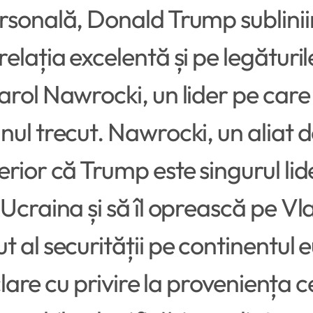
rsonală, Donald Trump subliniin
elația excelentă și pe legăturil
rol Nawrocki, un lider pe care l
l trecut. Nawrocki, un aliat de n
rior că Trump este singurul li
Ucraina și să îl oprească pe V
t al securității pe continentul
 clare cu privire la proveniența 