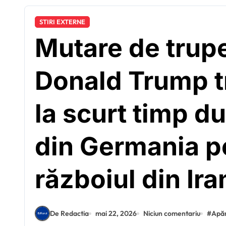
STIRI EXTERNE
Mutare de trupe
Donald Trump tr
la scurt timp d
din Germania pe
războiul din Ira
De Redactia
mai 22, 2026
Niciun comentariu
#
Apă