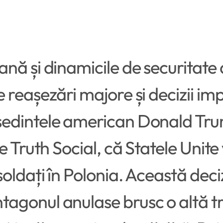
nă și dinamicile de securitate
reașezări majore și decizii impr
edintele american Donald Trump
e Truth Social, că Statele Unite
ldați în Polonia. Această deciz
gonul anulase brusc o altă tri