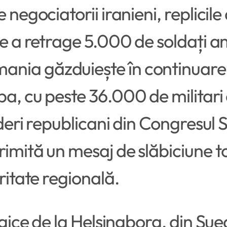
 negociatorii iranieni, replicil
de a retrage 5.000 de soldați am
nia găzduiește în continuare
a, cu peste 36.000 de militari 
lideri republicani din Congresul
imită un mesaj de slăbiciune to
ritate regională.
egice de la Helsingborg, din Sued