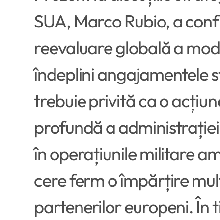
SUA, Marco Rubio, a conf
reevaluare globală a modul
îndeplini angajamentele st
trebuie privită ca o acțiu
profundă a administrației
în operațiunile militare am
cere ferm o împărțire mult 
partenerilor europeni. În 