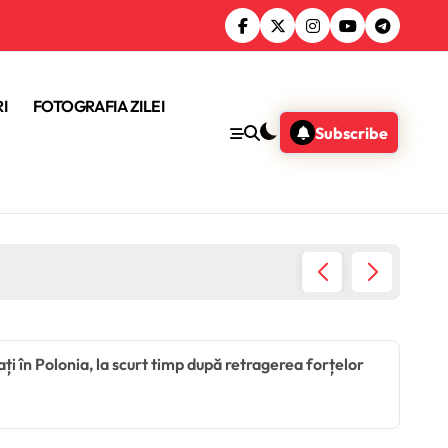
I
FOTOGRAFIA ZILEI
Subscribe
Donald 
i în Polonia, la scurt timp după retragerea forțelor