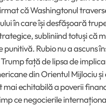
irmat că Washingtonul travers
ui în care își desfășoară trupe
rategice, subliniind totuși că 
ne punitivă. Rubio nu a ascuns
 Trump față de lipsa de implica
ericane din Orientul Mijlociu și
mai echitabilă a poverii financi
timp ce negocierile internaționa