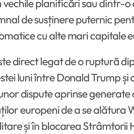
 vechile planificări sau dintr-
nal de susținere puternic pentr
lomatice cu alte mari capitale 
este direct legat de o ruptură d
stei luni între Donald Trump și
 unor dispute aprinse generate
iaților europeni de a se alătura
litare și în blocarea Strâmtorii