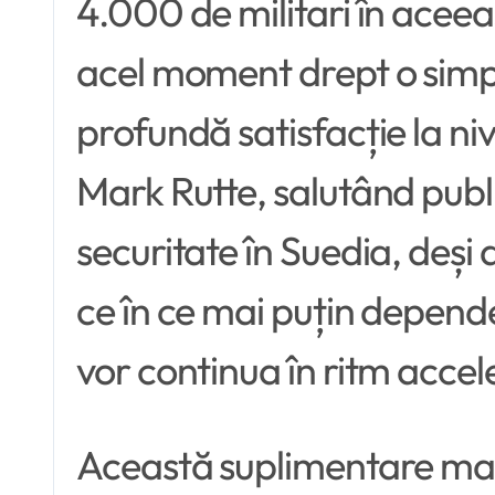
4.000 de militari în aceea
acel moment drept o simp
profundă satisfacție la ni
Mark Rutte, salutând publi
securitate în Suedia, deși 
ce în ce mai puțin depende
vor continua în ritm accel
Această suplimentare masi