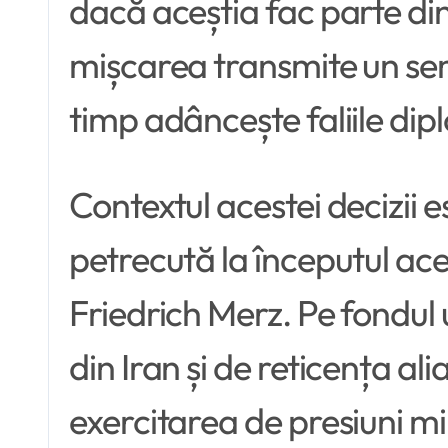
dacă aceștia fac parte din
mișcarea transmite un sem
timp adâncește faliile dip
Contextul acestei decizii 
petrecută la începutul ace
Friedrich Merz. Pe fondul
din Iran și de reticența al
exercitarea de presiuni mi