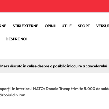
ERNE
STIRI EXTERNE
OPINII
UTILE
SPORT
VERSUR
DESPRE NOI
Merz discută în culise despre o posibilă înlocuire a cancelarului
oporții în interiorul NATO: Donald Trump trimite 5.000 de soldaț
zboiul din Iran