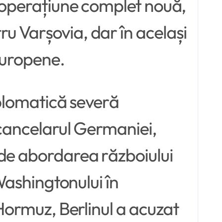
o operațiune complet nouă,
u Varșovia, dar în același
europene.
iplomatică severă
 cancelarul Germaniei,
 de abordarea războiului
 Washingtonului în
 Hormuz, Berlinul a acuzat