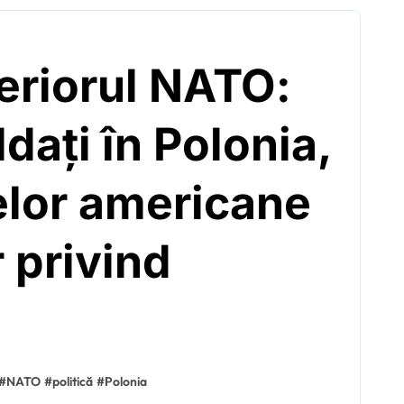
teriorul NATO:
dați în Polonia,
țelor americane
 privind
#
NATO
#
politică
#
Polonia