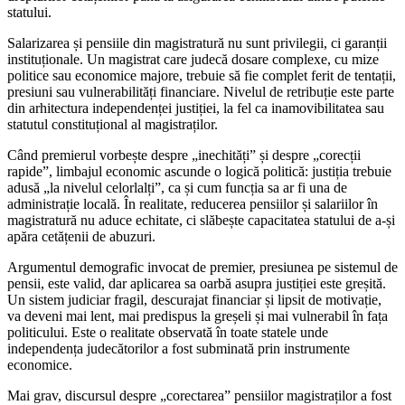
statului.
Salarizarea și pensiile din magistratură nu sunt privilegii, ci garanții
instituționale. Un magistrat care judecă dosare complexe, cu mize
politice sau economice majore, trebuie să fie complet ferit de tentații,
presiuni sau vulnerabilități financiare. Nivelul de retribuție este parte
din arhitectura independenței justiției, la fel ca inamovibilitatea sau
statutul constituțional al magistraților.
Când premierul vorbește despre „inechități” și despre „corecții
rapide”, limbajul economic ascunde o logică politică: justiția trebuie
adusă „la nivelul celorlalți”, ca și cum funcția sa ar fi una de
administrație locală. În realitate, reducerea pensiilor și salariilor în
magistratură nu aduce echitate, ci slăbește capacitatea statului de a-și
apăra cetățenii de abuzuri.
Argumentul demografic invocat de premier, presiunea pe sistemul de
pensii, este valid, dar aplicarea sa oarbă asupra justiției este greșită.
Un sistem judiciar fragil, descurajat financiar și lipsit de motivație,
va deveni mai lent, mai predispus la greșeli și mai vulnerabil în fața
politicului. Este o realitate observată în toate statele unde
independența judecătorilor a fost subminată prin instrumente
economice.
Mai grav, discursul despre „corectarea” pensiilor magistraților a fost