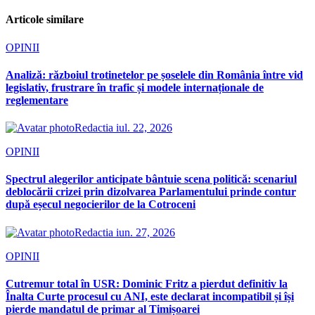
Articole similare
OPINII
Analiză: războiul trotinetelor pe șoselele din România între vid
legislativ, frustrare în trafic și modele internaționale de
reglementare
Redactia
iul. 22, 2026
OPINII
Spectrul alegerilor anticipate bântuie scena politică: scenariul
deblocării crizei prin dizolvarea Parlamentului prinde contur
după eșecul negocierilor de la Cotroceni
Redactia
iun. 27, 2026
OPINII
Cutremur total în USR: Dominic Fritz a pierdut definitiv la
Înalta Curte procesul cu ANI, este declarat incompatibil și își
pierde mandatul de primar al Timișoarei