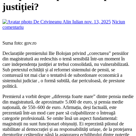
justiției?
De Crivineanu Alin Iulian
nov. 13, 2025
Niciun
comentariu
Sursa foto: gov.ro
Declarațiile premierului Ilie Bolojan privind „corectarea” pensiilor
din magistratură au redeschis o temă sensibilă într-un moment în
care independența justiției ar trebui consolidată, nu vulnerabilizată.
Sub pretextul echității și al reformei sistemului de pensii, se
conturează tot mai clar o tentativă de subordonare economică a
sistemului judiciar , o formă subtilă, dar periculoasă, de presiune
politică.
Premierul a vorbit despre „diferența foarte mare” dintre pensia medie
din magistratură, de aproximativ 5.000 de euro, și pensia medie
națională, de 550–600 de euro. Afirmația, deși factuală, este
prezentată într-un mod care pare să culpabilizeze o întreagă
categorie profesională. Se omite însă un aspect fundamental:
magistrații nu sunt funcționari obișnuiți. Ei reprezintă pilonul de
stabilitate al democrației și au responsabilități uriașe, de la protejarea
drepturilor cetățenilor până la asigurarea echilibrului dintre puterile