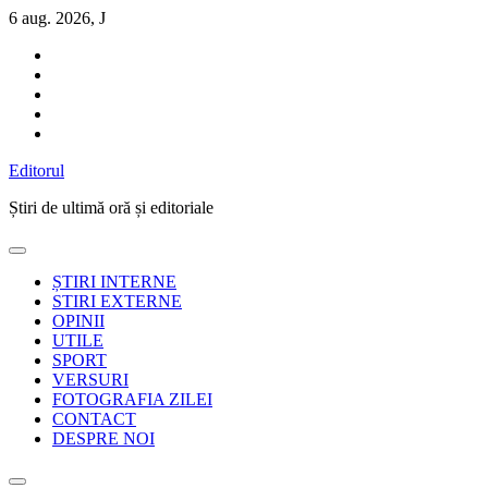
Sari
6 aug. 2026, J
la
conținut
Editorul
Știri de ultimă oră și editoriale
ȘTIRI INTERNE
STIRI EXTERNE
OPINII
UTILE
SPORT
VERSURI
FOTOGRAFIA ZILEI
CONTACT
DESPRE NOI