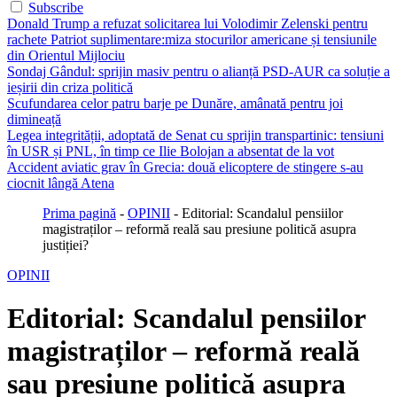
Subscribe
Donald Trump a refuzat solicitarea lui Volodimir Zelenski pentru
rachete Patriot suplimentare:miza stocurilor americane și tensiunile
din Orientul Mijlociu
Sondaj Gândul: sprijin masiv pentru o alianță PSD-AUR ca soluție a
ieșirii din criza politică
Scufundarea celor patru barje pe Dunăre, amânată pentru joi
dimineață
Legea integrității, adoptată de Senat cu sprijin transpartinic: tensiuni
în USR și PNL, în timp ce Ilie Bolojan a absentat de la vot
Accident aviatic grav în Grecia: două elicoptere de stingere s-au
ciocnit lângă Atena
Prima pagină
-
OPINII
-
Editorial: Scandalul pensiilor
magistraților – reformă reală sau presiune politică asupra
justiției?
OPINII
Editorial: Scandalul pensiilor
magistraților – reformă reală
sau presiune politică asupra