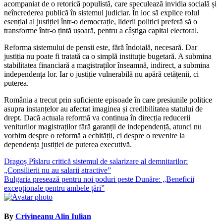
acompaniat de o retorică populistă, care speculează invidia socială și
neîncrederea publică în sistemul judiciar. În loc să explice rolul
esențial al justiției într-o democrație, liderii politici preferă să o
transforme într-o țintă ușoară, pentru a câștiga capital electoral.
Reforma sistemului de pensii este, fără îndoială, necesară. Dar
justiția nu poate fi tratată ca o simplă instituție bugetară. A submina
stabilitatea financiară a magistraților înseamnă, indirect, a submina
independența lor. Iar o justiție vulnerabilă nu apără cetățenii, ci
puterea.
România a trecut prin suficiente episoade în care presiunile politice
asupra instanțelor au afectat imaginea și credibilitatea statului de
drept. Dacă actuala reformă va continua în direcția reducerii
veniturilor magistraților fără garanții de independență, atunci nu
vorbim despre o reformă a echității, ci despre o revenire la
dependența justiției de puterea executivă.
Navigare
Dragoș Pîslaru critică sistemul de salarizare al demnitarilor:
„Consilierii nu au salarii atractive”
în
Bulgaria presează pentru noi poduri peste Dunăre: „Beneficii
articole
excepționale pentru ambele țări”
By
Crivineanu Alin Iulian