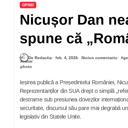
OPINII
Nicușor Dan ne
spune că „Româ
De Redactia
feb. 4, 2026
Niciun comentariu
#
ge
Ieșirea publică a Președintelui României, Nicușor Dan, prin care acesta încearcă să expedieze raportul Comitetului Judiciar al Camerei
Reprezentanților din SUA drept o simplă „referi
destrame sub presiunea dovezilor internaționale
securitate, discursul său pare mai degrabă un s
legislativ din Statele Unite.