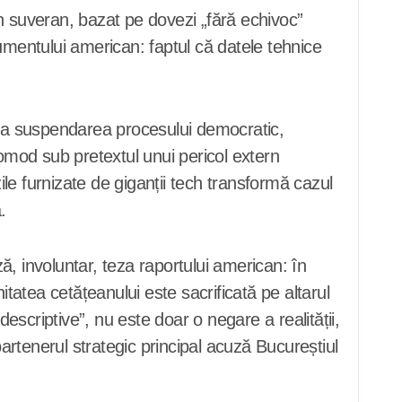
ern suveran, bazat pe dovezi „fără echivoc”
ocumentului american: faptul că datele tehnice
itima suspendarea procesului democratic,
mod sub pretextul unui pericol extern
ile furnizate de giganții tech transformă cazul
.
, involuntar, teza raportului american: în
atea cetățeanului este sacrificată pe altarul
descriptive”, nu este doar o negare a realității,
rtenerul strategic principal acuză Bucureștiul