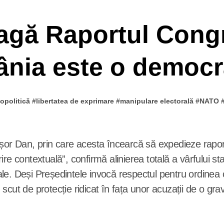
agă Raportul Congr
nia este o democra
opolitică
#
libertatea de exprimare
#
manipulare electorală
#
NATO
re contextuală”, confirmă alinierea totală a vârfului s
. Deși Președintele invocă respectul pentru ordinea cons
cut de protecție ridicat în fața unor acuzații de o grav