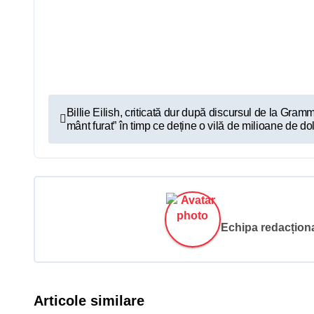
N
Billie Eilish, criticată dur după discursul de la Gram
mânt furat” în timp ce deține o vilă de milioane de dol
a
v
i
g
Echipa redacțional
a
r
Articole similare
e