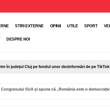
TERNE
STIRI EXTERNE
OPINII
UTILE
SPORT
VE
T
DESPRE NOI
etre în județul Cluj pe fondul unor dezinformări de pe TikTok
 Congresului SUA și spune că „România este o democrație