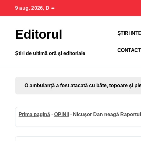
Sari
9 aug. 2026, D
la
conținut
Editorul
ȘTIRI IN
CONTAC
Știri de ultimă oră și editoriale
O ambulanță a fost atacată cu bâte, topoare și pi
Prima pagină
-
OPINII
-
Nicușor Dan neagă Raportul