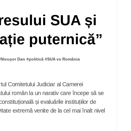
esului SUA și
ție puternică”
#
Nicușor Dan
#
politică
#
SUA vs România
tatului român la un narativ care începe să se
tituțională și evaluările instituțiilor de
itate extremă venite de la cel mai înalt nivel