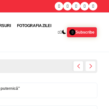
RSURI
FOTOGRAFIA ZILEI
Subscribe
Locuito
 puternică”