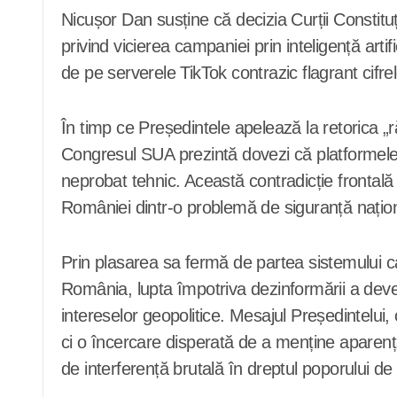
Nicușor Dan susține că decizia Curții Constituț
privind vicierea campaniei prin inteligență art
de pe serverele TikTok contrazic flagrant cifre
În timp ce Președintele apelează la retorica „r
Congresul SUA prezintă dovezi că platformele
neprobat tehnic. Această contradicție frontală 
României dintr-o problemă de siguranță naționa
Prin plasarea sa fermă de partea sistemului ca
România, lupta împotriva dezinformării a deven
intereselor geopolitice. Mesajul Președintelui, 
ci o încercare disperată de a menține aparenț
de interferență brutală în dreptul poporului de