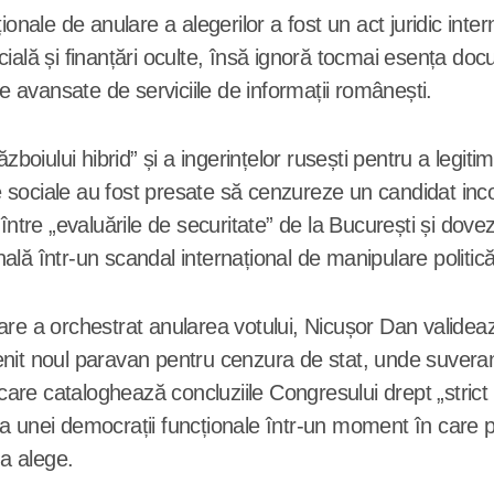
ionale de anulare a alegerilor a fost un act juridic int
ificială și finanțări oculte, însă ignoră tocmai esența d
le avansate de serviciile de informații românești.
ăzboiului hibrid” și a ingerințelor rusești pentru a leg
 sociale au fost presate să cenzureze un candidat inco
între „evaluările de securitate” de la București și dovez
lă într-un scandal internațional de manipulare politică
re a orchestrat anularea votului, Nicușor Dan validează
it noul paravan pentru cenzura de stat, unde suveranit
care cataloghează concluziile Congresului drept „strict 
a unei democrații funcționale într-un moment în care pa
 a alege.