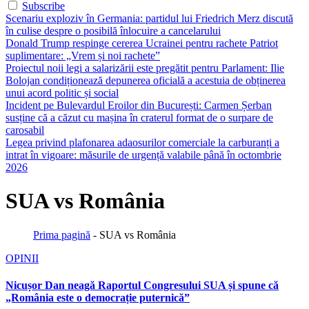
Subscribe
Scenariu exploziv în Germania: partidul lui Friedrich Merz discută
în culise despre o posibilă înlocuire a cancelarului
Donald Trump respinge cererea Ucrainei pentru rachete Patriot
suplimentare: „Vrem și noi rachete”
Proiectul noii legi a salarizării este pregătit pentru Parlament: Ilie
Bolojan condiționează depunerea oficială a acestuia de obținerea
unui acord politic și social
Incident pe Bulevardul Eroilor din București: Carmen Șerban
susține că a căzut cu mașina în craterul format de o surpare de
carosabil
Legea privind plafonarea adaosurilor comerciale la carburanți a
intrat în vigoare: măsurile de urgență valabile până în octombrie
2026
SUA vs România
Prima pagină
-
SUA vs România
OPINII
Nicușor Dan neagă Raportul Congresului SUA și spune că
„România este o democrație puternică”