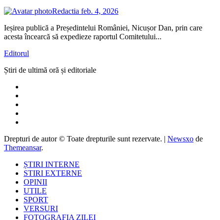
Redactia
feb. 4, 2026
Ieșirea publică a Președintelui României, Nicușor Dan, prin care
acesta încearcă să expedieze raportul Comitetului...
Editorul
Știri de ultimă oră și editoriale
Drepturi de autor © Toate drepturile sunt rezervate.
|
Newsxo
de
Themeansar
.
ȘTIRI INTERNE
STIRI EXTERNE
OPINII
UTILE
SPORT
VERSURI
FOTOGRAFIA ZILEI