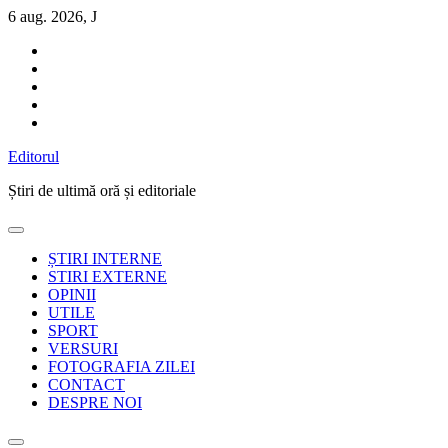
Sari
6 aug. 2026, J
la
conținut
Editorul
Știri de ultimă oră și editoriale
ȘTIRI INTERNE
STIRI EXTERNE
OPINII
UTILE
SPORT
VERSURI
FOTOGRAFIA ZILEI
CONTACT
DESPRE NOI