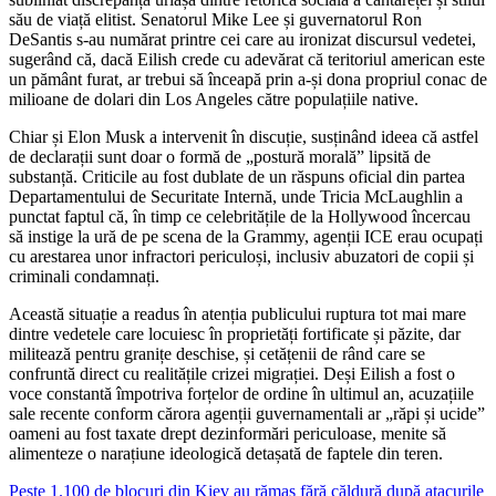
său de viață elitist. Senatorul Mike Lee și guvernatorul Ron
DeSantis s-au numărat printre cei care au ironizat discursul vedetei,
sugerând că, dacă Eilish crede cu adevărat că teritoriul american este
un pământ furat, ar trebui să înceapă prin a-și dona propriul conac de
milioane de dolari din Los Angeles către populațiile native.
Chiar și Elon Musk a intervenit în discuție, susținând ideea că astfel
de declarații sunt doar o formă de „postură morală” lipsită de
substanță. Criticile au fost dublate de un răspuns oficial din partea
Departamentului de Securitate Internă, unde Tricia McLaughlin a
punctat faptul că, în timp ce celebritățile de la Hollywood încercau
să instige la ură de pe scena de la Grammy, agenții ICE erau ocupați
cu arestarea unor infractori periculoși, inclusiv abuzatori de copii și
criminali condamnați.
Această situație a readus în atenția publicului ruptura tot mai mare
dintre vedetele care locuiesc în proprietăți fortificate și păzite, dar
militează pentru granițe deschise, și cetățenii de rând care se
confruntă direct cu realitățile crizei migrației. Deși Eilish a fost o
voce constantă împotriva forțelor de ordine în ultimul an, acuzațiile
sale recente conform cărora agenții guvernamentali ar „răpi și ucide”
oameni au fost taxate drept dezinformări periculoase, menite să
alimenteze o narațiune ideologică detașată de faptele din teren.
Navigare
Peste 1.100 de blocuri din Kiev au rămas fără căldură după atacurile