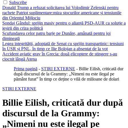
Subscribe
Donald Trump a refuzat solicitarea lui Volodimir Zelenski pentru
rachete Patriot suplimentare:miza stocurilor americane și tensiunile
din Orientul Mijlociu
Sondaj Gândul: sprijin masiv pentru o alianță PSD-AUR ca soluție a
ieșirii din criza politică
Scufundarea celor patru barje pe Dunăre, amânată pentru joi
dimineață
Legea integrității, adoptată de Senat cu sprijin transpartinic: tensiuni
în USR și PNL, în timp ce Ilie Bolojan a absentat de la vot
Accident aviatic grav în Grecia: două elicoptere de stingere s-au
ciocnit lângă Atena
Prima pagină
-
STIRI EXTERNE
-
Billie Eilish, criticată dur
după discursul de la Grammy: „Nimeni nu este ilegal pe
pământ furat” în timp ce deține o vilă de milioane de dolari
STIRI EXTERNE
Billie Eilish, criticată dur după
discursul de la Grammy:
„Nimeni nu este ilegal pe