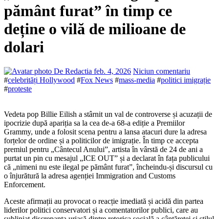
pământ furat” în timp ce
deține o vilă de milioane de
dolari
De Redactia
feb. 4, 2026
Niciun comentariu
#
celebrități Hollywood
#
Fox News
#
mass-media
#
politici imigrație
#
proteste
Vedeta pop Billie Eilish a stârnit un val de controverse și acuzații de
ipocrizie după apariția sa la cea de-a 68-a ediție a Premiilor
Grammy, unde a folosit scena pentru a lansa atacuri dure la adresa
forțelor de ordine și a politicilor de imigrație. În timp ce accepta
premiul pentru „Cântecul Anului”, artista în vârstă de 24 de ani a
purtat un pin cu mesajul „ICE OUT” și a declarat în fața publicului
că „nimeni nu este ilegal pe pământ furat”, încheindu-și discursul cu
o înjurătură la adresa agenției Immigration and Customs
Enforcement.
Aceste afirmații au provocat o reacție imediată și acidă din partea
liderilor politici conservatori și a comentatorilor publici, care au
subliniat discrepanța uriașă dintre retorica socială a cântăreței și stilul