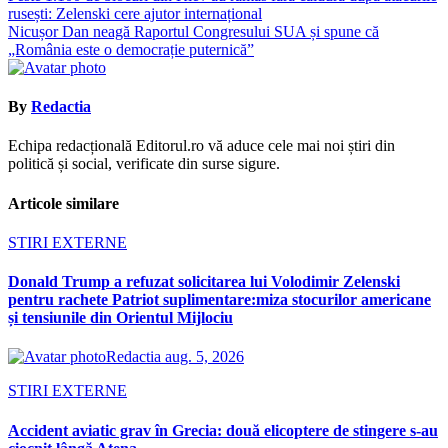
rusești: Zelenski cere ajutor internațional
în
Nicușor Dan neagă Raportul Congresului SUA și spune că
articole
„România este o democrație puternică”
By
Redactia
Echipa redacțională Editorul.ro vă aduce cele mai noi știri din
politică și social, verificate din surse sigure.
Articole similare
STIRI EXTERNE
Donald Trump a refuzat solicitarea lui Volodimir Zelenski
pentru rachete Patriot suplimentare:miza stocurilor americane
și tensiunile din Orientul Mijlociu
Redactia
aug. 5, 2026
STIRI EXTERNE
Accident aviatic grav în Grecia: două elicoptere de stingere s-au