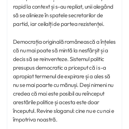
rapid la context și s-au repliat, unii alegând
să se alinieze în spatele secretarilor de
partid, iar ceilalți de partea rezistenței.
Democrația originală românească a înțeles
că nu mai poate să mintă la nesfârșit și a
decis să se reinventeze. Sistemul politic
presupus democratic a priceput că i s-a
apropiat termenul de expirare și a ales să
nu se mai poarte cu mănuși. Deși nimeni nu
credea că mai este posibil au reînceput
arestările politice și acesta este doar
începutul. Revine sloganul: cine nu e cu noi e
împotriva noastră.