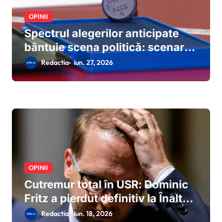
OPINII
Spectrul alegerilor anticipate
bântuie scena politică: scenariul
deblocării crizei prin dizolvarea
Redactia
iun. 27, 2026
Parlamentului prinde contur
după eșecul negocierilor de la
Cotroceni
OPINII
Cutremur total în USR: Dominic
Fritz a pierdut definitiv la Înalta
Curte procesul cu ANI, este
Redactia
iun. 18, 2026