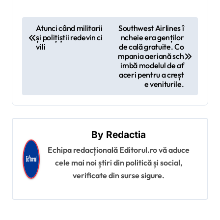
N
Atunci când militarii
Southwest Airlines î
și polițiștii redevin ci
ncheie era genților
a
vili
de cală gratuite. Co
v
mpania aeriană sch
imbă modelul de af
i
aceri pentru a creșt
e veniturile.
g
a
r
By
Redactia
e
Echipa redacțională Editorul.ro vă aduce
î
cele mai noi știri din politică și social,
n
verificate din surse sigure.
a
r
t