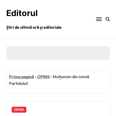
Sari
la
Editorul
conținut
Știri de ultimă oră și editoriale
Prima pagină
-
OPINII
-
Mulțumim din inimă
Partidului!
OPINII