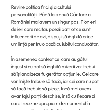
Revine politica fricii și a cultului
personalității. Până la o nouă Cântare a
României mai avem un singur pas. Pionierii
de ieri care recitau poezii patriotice sunt
influencerii de azi, dispuși să înghită orice
umilință pentru o poză cu iubitul conducător.
În asemenea context cei care au gâtul
îngust și nu pot să înghită mizerii vor trebui
să își analizeze fulgerător opțiunile. Cei care
vor liniște trebuie să tacă, iar cei care nu pot
să tacă trebuie să plece. Încă mai avem
avantajul porții deschise, însă cu fiecare zi
care trece ne apropiem de momentul în