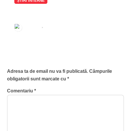
ȘTIRI INTERNE
MAE respinge acuzațiile
Moscovei privind România și
Republica Moldova: „Au trecut
Redactia
aug. 10, 2026
timpurile când Moscova le
impunea ce să facă”
Lasă un răspuns
Adresa ta de email nu va fi publicată.
Câmpurile
obligatorii sunt marcate cu
*
Comentariu
*