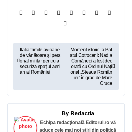
N
Italia trimite avioane
Moment istoric la Pal
de vânătoare și pers
atul Cotroceni: Nadia
a
onal militar pentru a
Comăneci a fost dec
v
securiza spațiul aeri
orată cu Ordinul Nați
an al României
onal „Steaua Român
i
iei” în grad de Mare
Cruce
g
a
r
By
Redactia
e
Echipa redacțională Editorul.ro vă
î
aduce cele mai noi știri din politică