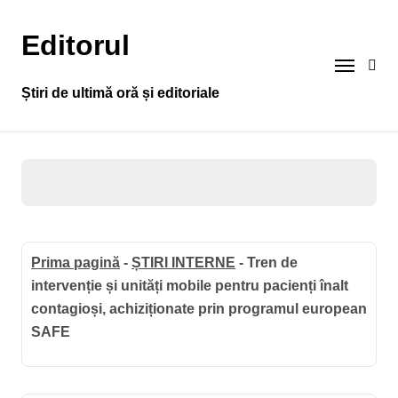
Sari
la
Editorul
conținut
Știri de ultimă oră și editoriale
Prima pagină
-
ȘTIRI INTERNE
-
Tren de
intervenție și unități mobile pentru pacienți înalt
contagioși, achiziționate prin programul european
SAFE