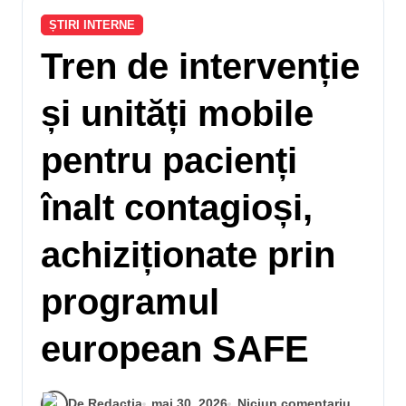
ȘTIRI INTERNE
Tren de intervenție
și unități mobile
pentru pacienți
înalt contagioși,
achiziționate prin
programul
european SAFE
De Redactia
mai 30, 2026
Niciun comentariu