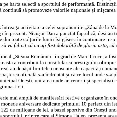
 pe harta selectă a sportului de performanță. Distincții
 continuă să promoveze valorile naționale și mișcarea o
is întreaga activitate a celei supranumite „Zâna de la M
 și în prezent. Nicușor Dan a punctat faptul că, deși au 
 din toate colțurile lumii își găsesc în continuare inspir
să vă felicit că nu ați fost doborâtă de gloria asta, că
ațional „Steaua României” în grad de Mare Cruce, a fost
asta a contribuit la consolidarea prestigiului olimpic a
eal au depășit limitele cunoscute ale capacității umane
așterea oficială s-a îndreptat și către locul unde s-a p
cipal Onești, unitatea unde antrenorii și specialiștii vr
gimnasticii.
serie mai amplă de manifestări festive organizate în ono
onede aniversare dedicate primului 10 perfect din istor
122 de milioane de lei, a bazei sportive din Onești und
ea sportului, printre care și Simona Halep, prezența ace