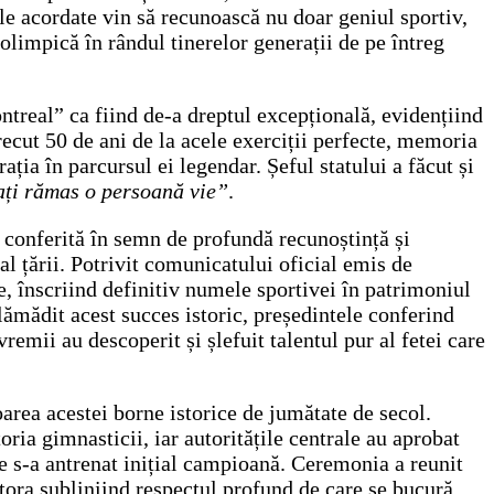
le acordate vin să recunoască nu doar geniul sportiv,
limpică în rândul tinerelor generații de pe întreg
ontreal” ca fiind de-a dreptul excepțională, evidențiind
trecut 50 de ani de la acele exerciții perfecte, memoria
ația în parcursul ei legendar. Șeful statului a făcut și
 ați rămas o persoană vie”
.
 conferită în semn de profundă recunoștință și
l țării. Potrivit comunicatului oficial emis de
, înscriind definitiv numele sportivei în patrimoniul
lămădit acest succes istoric, președintele conferind
emii au descoperit și șlefuit talentul pur al fetei care
area acestei borne istorice de jumătate de secol.
ia gimnasticii, iar autoritățile centrale au aprobat
e s-a antrenat inițial campioană. Ceremonia a reunit
stora subliniind respectul profund de care se bucură