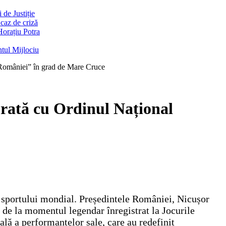
de Justiție
 caz de criză
Horațiu Potra
ntul Mijlociu
 României” în grad de Mare Cruce
orată cu Ordinul Național
a sportului mondial. Președintele României, Nicușor
de la momentul legendar înregistrat la Jocurile
lă a performanțelor sale, care au redefinit