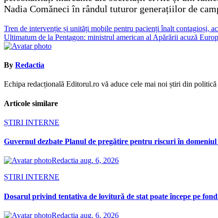
Nadia Comăneci în rândul tuturor generațiilor de campi
Navigare
Tren de intervenție și unități mobile pentru pacienți înalt contagioși
Ultimatum de la Pentagon: ministrul american al Apărării acuză Europa
în
articole
By
Redactia
Echipa redacțională Editorul.ro vă aduce cele mai noi știri din politică ș
Articole similare
ȘTIRI INTERNE
Guvernul dezbate Planul de pregătire pentru riscuri în domeniul e
Redactia
aug. 6, 2026
ȘTIRI INTERNE
Dosarul privind tentativa de lovitură de stat poate începe pe fond
Redactia
aug. 6, 2026