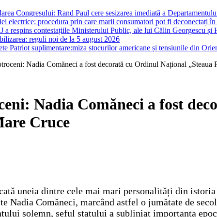
darea Congresului: Rand Paul cere sesizarea imediată a Departamentului 
i electrice: procedura prin care marii consumatori pot fi deconectați în
J a respins contestațiile Ministerului Public, ale lui Călin Georgescu și 
ilizarea: reguli noi de la 5 august 2026
te Patriot suplimentare:miza stocurilor americane și tensiunile din Orie
Cotroceni: Nadia Comăneci a fost decorată cu Ordinul Național „Steaua
ceni: Nadia Comăneci a fost dec
Mare Cruce
ată uneia dintre cele mai mari personalități din istori
te Nadia Comăneci, marcând astfel o jumătate de secol 
lui solemn, șeful statului a subliniat importanța epoca