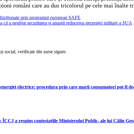
oni români care au dus tricolorul pe cele mai înalte tr
, achiziționate prin programul european SAFE
 că a neglijat securitatea și anunță reducerea prezenței militare a SUA
i social, verificate din surse sigure.
nergiei electrice: procedura prin care marii consumatori pot fi dec
: ÎCCJ a respins contestațiile Ministerului Public, ale lui Călin Ge