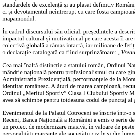
standardele de excelență și au plasat definitiv România
ci și devotamentul neîntrerupt cu care fosta campioană
mapamondul.
În cadrul discursului său oficial, președintele a descr
impactul cultural și motivațional pe care acesta îl are
colectivă globală a rămas intactă, iar milioane de fetițe
o declarație catalogată ca fiind surprinzătoare:
„Vreau 
Cea mai înaltă distincție a statului român, Ordinul N
mândrie națională pentru profesionalismul cu care gimn
Administrația Prezidențială, performanțele de la Montr
identitar românesc. Alături de marea campioană, recuno
Ordinul „Meritul Sportiv” Clasa I Clubului Sportiv Muni
avea să schimbe pentru totdeauna codul de punctaj al 
Evenimentul de la Palatul Cotroceni se înscrie într-o 
Recent, Banca Națională a României a emis o serie de m
un proiect de modernizare masivă, în valoare de peste 
personalități marcante ale societății civile și din lum