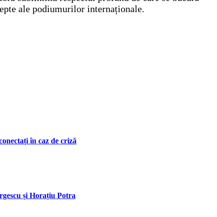
epte ale podiumurilor internaționale.
onectați în caz de criză
orgescu și Horațiu Potra