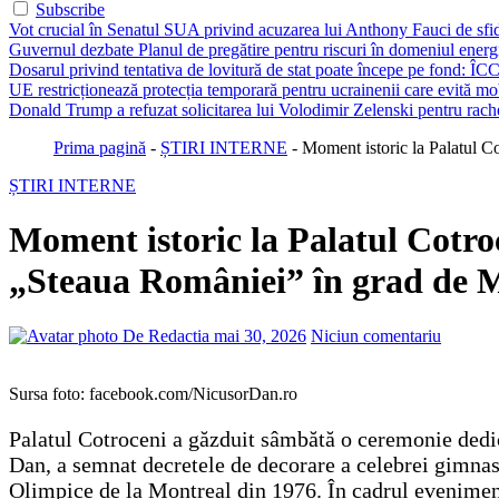
Subscribe
Vot crucial în Senatul SUA privind acuzarea lui Anthony Fauci de sfi
Guvernul dezbate Planul de pregătire pentru riscuri în domeniul energie
Dosarul privind tentativa de lovitură de stat poate începe pe fond: ÎCC
UE restricționează protecția temporară pentru ucrainenii care evită mob
Donald Trump a refuzat solicitarea lui Volodimir Zelenski pentru rache
Prima pagină
-
ȘTIRI INTERNE
-
Moment istoric la Palatul 
ȘTIRI INTERNE
Moment istoric la Palatul Cotro
„Steaua României” în grad de 
De Redactia
mai 30, 2026
Niciun comentariu
Sursa foto: facebook.com/NicusorDan.ro
Palatul Cotroceni a găzduit sâmbătă o ceremonie dedic
Dan, a semnat decretele de decorare a celebrei gimnas
Olimpice de la Montreal din 1976. În cadrul evenimentu