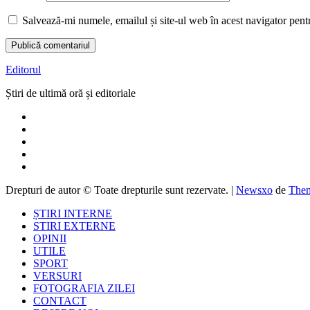
Salvează-mi numele, emailul și site-ul web în acest navigator pent
Editorul
Știri de ultimă oră și editoriale
Drepturi de autor © Toate drepturile sunt rezervate.
|
Newsxo
de
Them
ȘTIRI INTERNE
STIRI EXTERNE
OPINII
UTILE
SPORT
VERSURI
FOTOGRAFIA ZILEI
CONTACT