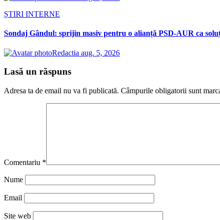
ȘTIRI INTERNE
Sondaj Gândul: sprijin masiv pentru o alianță PSD-AUR ca soluție 
Redactia
aug. 5, 2026
Lasă un răspuns
Adresa ta de email nu va fi publicată.
Câmpurile obligatorii sunt marc
Comentariu
*
Nume
Email
Site web