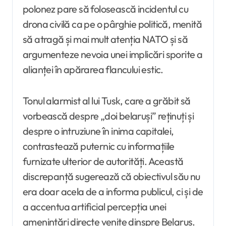
polonez pare să folosească incidentul cu
drona civilă ca pe o pârghie politică, menită
să atragă și mai mult atenția NATO și să
argumenteze nevoia unei implicări sporite a
alianței în apărarea flancului estic.
Tonul alarmist al lui Tusk, care a grăbit să
vorbească despre „doi belaruși” reținuți și
despre o intruziune în inima capitalei,
contrastează puternic cu informațiile
furnizate ulterior de autorități. Această
discrepanță sugerează că obiectivul său nu
era doar acela de a informa publicul, ci și de
a accentua artificial percepția unei
amenințări directe venite dinspre Belarus.