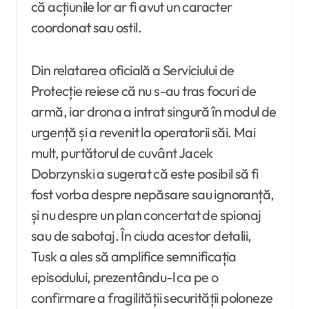
că acțiunile lor ar fi avut un caracter
coordonat sau ostil.
Din relatarea oficială a Serviciului de
Protecție reiese că nu s-au tras focuri de
armă, iar drona a intrat singură în modul de
urgență și a revenit la operatorii săi. Mai
mult, purtătorul de cuvânt Jacek
Dobrzynski a sugerat că este posibil să fi
fost vorba despre nepăsare sau ignoranță,
și nu despre un plan concertat de spionaj
sau de sabotaj. În ciuda acestor detalii,
Tusk a ales să amplifice semnificația
episodului, prezentându-l ca pe o
confirmare a fragilității securității poloneze