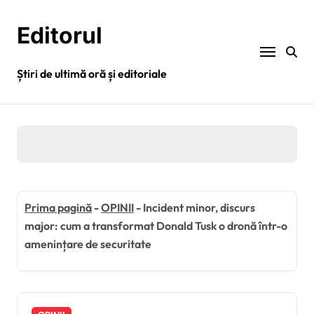
Sari
la
Editorul
conținut
Știri de ultimă oră și editoriale
Prima pagină
-
OPINII
-
Incident minor, discurs
major: cum a transformat Donald Tusk o dronă într-o
amenințare de securitate