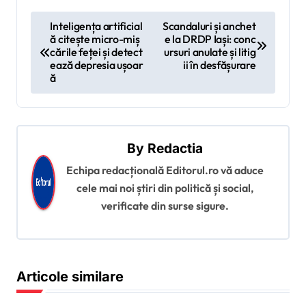
N
Inteligența artificial
Scandaluri și anchet
ă citește micro-miș
e la DRDP Iași: conc
a
cările feței și detect
ursuri anulate și litig
v
ează depresia ușoar
ii în desfășurare
ă
i
g
a
By
Redactia
r
Echipa redacțională Editorul.ro vă aduce
e
cele mai noi știri din politică și social,
î
verificate din surse sigure.
n
a
r
Articole similare
t