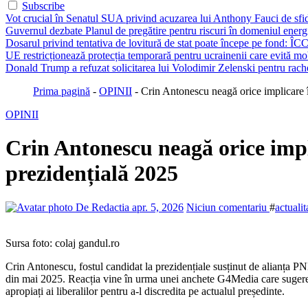
Subscribe
Vot crucial în Senatul SUA privind acuzarea lui Anthony Fauci de sfi
Guvernul dezbate Planul de pregătire pentru riscuri în domeniul energie
Dosarul privind tentativa de lovitură de stat poate începe pe fond: ÎCC
UE restricționează protecția temporară pentru ucrainenii care evită mob
Donald Trump a refuzat solicitarea lui Volodimir Zelenski pentru rache
Prima pagină
-
OPINII
-
Crin Antonescu neagă orice implicare î
OPINII
Crin Antonescu neagă orice impli
prezidențială 2025
De Redactia
apr. 5, 2026
Niciun comentariu
#
actualit
Sursa foto: colaj gandul.ro
Crin Antonescu, fostul candidat la prezidențiale susținut de alianța 
din mai 2025. Reacția vine în urma unei anchete G4Media care sugerează
apropiați ai liberalilor pentru a-l discredita pe actualul președinte.