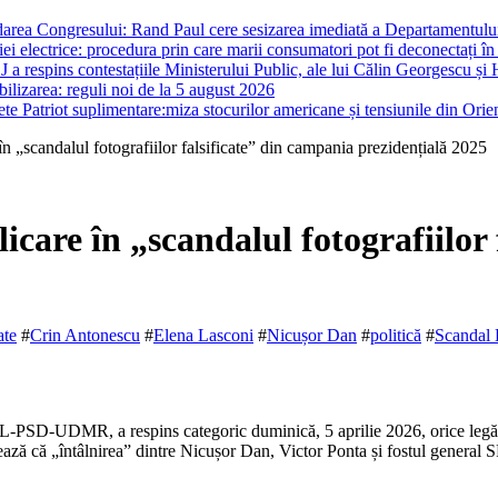
darea Congresului: Rand Paul cere sesizarea imediată a Departamentului 
i electrice: procedura prin care marii consumatori pot fi deconectați în
J a respins contestațiile Ministerului Public, ale lui Călin Georgescu și 
ilizarea: reguli noi de la 5 august 2026
te Patriot suplimentare:miza stocurilor americane și tensiunile din Orie
n „scandalul fotografiilor falsificate” din campania prezidențială 2025
care în „scandalul fotografiilor 
ate
#
Crin Antonescu
#
Elena Lasconi
#
Nicușor Dan
#
politică
#
Scandal 
PNL-PSD-UDMR, a respins categoric duminică, 5 aprilie 2026, orice legăt
 că „întâlnirea” dintre Nicușor Dan, Victor Ponta și fostul general SRI 