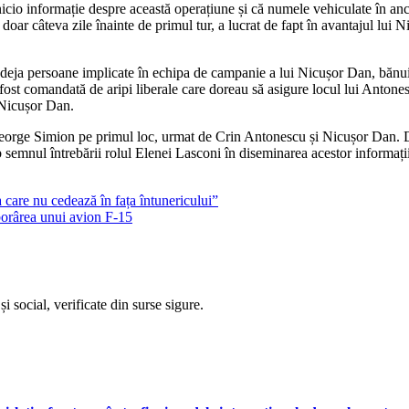
cio informație despre această operațiune și că numele vehiculate în anc
ar câteva zile înainte de primul tur, a lucrat de fapt în avantajul lui Ni
ja persoane implicate în echipa de campanie a lui Nicușor Dan, bănuite că
 fost comandată de aripi liberale care doreau să asigure locul lui Antone
 Nicușor Dan.
pe George Simion pe primul loc, urmat de Crin Antonescu și Nicușor Dan. 
semnul întrebării rolul Elenei Lasconi în diseminarea acestor informații 
 care nu cedează în fața întunericului”
borârea unui avion F-15
i social, verificate din surse sigure.