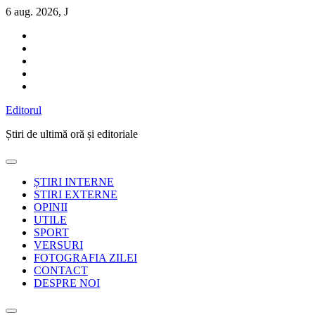
Sari
6 aug. 2026, J
la
conținut
Editorul
Știri de ultimă oră și editoriale
ȘTIRI INTERNE
STIRI EXTERNE
OPINII
UTILE
SPORT
VERSURI
FOTOGRAFIA ZILEI
CONTACT
DESPRE NOI