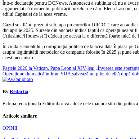
Într-o declarație pentru DCNews, Antonescu a subliniat că nu a avut ni
argumentat că momentul publicării pozelor de către Elena Lasconi, cu do
edilul Capitalei de la acea vreme.
Cazul se află în prezent sub lupa procurorilor DIICOT, care au audiat de
din aprilie 2025. Sursele din anchetă indică faptul că operațiunea ar fi
(Atlasintel/Hotnews) îl dădeau pe acesta la o diferență foarte mică de
În ciuda scandalului, configurația politică de la acea dată îl plasa 
asupra legitimității metodelor de campanie folosite în 2025 și pune sub 
acest mecanism.
Navigare
Paștele 2026 la Vatican. Papa Leon al XIV-lea: „Învierea este speranța
Operațiune dramatică în Iran: SUA salvează un pilot de elită după do
în
articole
By
Redactia
Echipa redacțională Editorul.ro vă aduce cele mai noi știri din politică ș
Articole similare
OPINII