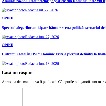
Analiză: războiul trotinetelor pe șoselele din România între vid le
Redactia
iul. 22, 2026
OPINII
Spectrul alegerilor anticipate bântuie scena politică: scenariul d
Redactia
iun. 27, 2026
OPINII
Cutremur total în USR: Dominic Fritz a pierdut definitiv la Înalt
Redactia
iun. 18, 2026
Lasă un răspuns
Adresa ta de email nu va fi publicată.
Câmpurile obligatorii sunt marc