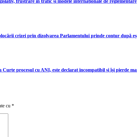
gislativ, frustrare în trafic și modele internaționale de reglementare
eblocării crizei prin dizolvarea Parlamentului prinde contur după eș
a Curte procesul cu ANI, este declarat incompatibil și își pierde m
ate cu
*