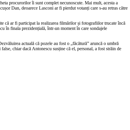
heta procurorilor îi sunt complet necunoscute. Mai mult, acesta a
cușor Dan, deoarece Lasconi ar fi pierdut votanți care s-au retras către
 ar fi participat la realizarea filmărilor și fotografiilor trucate încă
scu în finala prezidențială, într-un moment în care sondajele
Dezvăluirea actuală că pozele au fost o „făcătură” aruncă o umbră
false, chiar dacă Antonescu susține că el, personal, a fost străin de