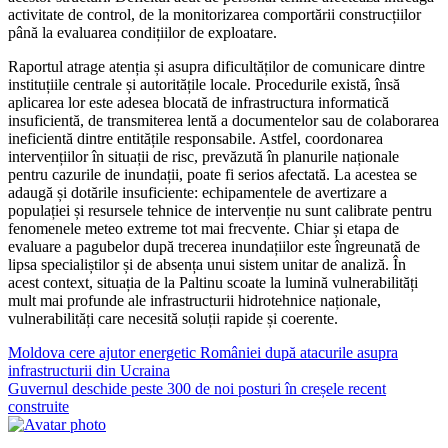
activitate de control, de la monitorizarea comportării construcțiilor
până la evaluarea condițiilor de exploatare.
Raportul atrage atenția și asupra dificultăților de comunicare dintre
instituțiile centrale și autoritățile locale. Procedurile există, însă
aplicarea lor este adesea blocată de infrastructura informatică
insuficientă, de transmiterea lentă a documentelor sau de colaborarea
ineficientă dintre entitățile responsabile. Astfel, coordonarea
intervențiilor în situații de risc, prevăzută în planurile naționale
pentru cazurile de inundații, poate fi serios afectată. La acestea se
adaugă și dotările insuficiente: echipamentele de avertizare a
populației și resursele tehnice de intervenție nu sunt calibrate pentru
fenomenele meteo extreme tot mai frecvente. Chiar și etapa de
evaluare a pagubelor după trecerea inundațiilor este îngreunată de
lipsa specialiștilor și de absența unui sistem unitar de analiză. În
acest context, situația de la Paltinu scoate la lumină vulnerabilități
mult mai profunde ale infrastructurii hidrotehnice naționale,
vulnerabilități care necesită soluții rapide și coerente.
Navigare
Moldova cere ajutor energetic României după atacurile asupra
infrastructurii din Ucraina
în
Guvernul deschide peste 300 de noi posturi în creșele recent
articole
construite