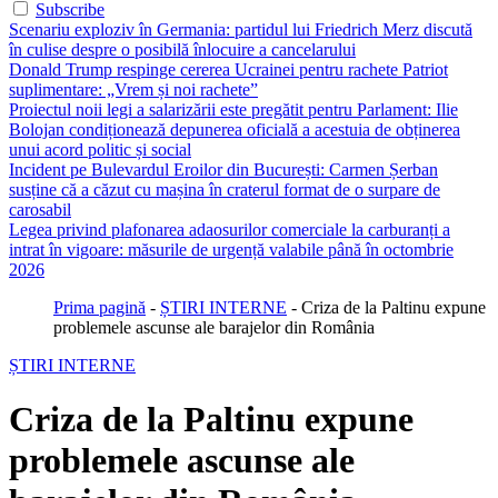
Subscribe
Scenariu exploziv în Germania: partidul lui Friedrich Merz discută
în culise despre o posibilă înlocuire a cancelarului
Donald Trump respinge cererea Ucrainei pentru rachete Patriot
suplimentare: „Vrem și noi rachete”
Proiectul noii legi a salarizării este pregătit pentru Parlament: Ilie
Bolojan condiționează depunerea oficială a acestuia de obținerea
unui acord politic și social
Incident pe Bulevardul Eroilor din București: Carmen Șerban
susține că a căzut cu mașina în craterul format de o surpare de
carosabil
Legea privind plafonarea adaosurilor comerciale la carburanți a
intrat în vigoare: măsurile de urgență valabile până în octombrie
2026
Prima pagină
-
ȘTIRI INTERNE
-
Criza de la Paltinu expune
problemele ascunse ale barajelor din România
ȘTIRI INTERNE
Criza de la Paltinu expune
problemele ascunse ale