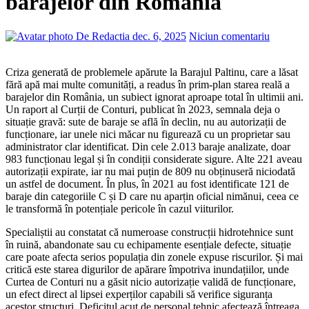
barajelor din România
De Redactia
dec. 6, 2025
Niciun comentariu
Criza generată de problemele apărute la Barajul Paltinu, care a lăsat
fără apă mai multe comunități, a readus în prim-plan starea reală a
barajelor din România, un subiect ignorat aproape total în ultimii ani.
Un raport al Curții de Conturi, publicat în 2023, semnala deja o
situație gravă: sute de baraje se află în declin, nu au autorizații de
funcționare, iar unele nici măcar nu figurează cu un proprietar sau
administrator clar identificat. Din cele 2.013 baraje analizate, doar
983 funcționau legal și în condiții considerate sigure. Alte 221 aveau
autorizații expirate, iar nu mai puțin de 809 nu obținuseră niciodată
un astfel de document. În plus, în 2021 au fost identificate 121 de
baraje din categoriile C și D care nu aparțin oficial nimănui, ceea ce
le transformă în potențiale pericole în cazul viiturilor.
Specialiștii au constatat că numeroase construcții hidrotehnice sunt
în ruină, abandonate sau cu echipamente esențiale defecte, situație
care poate afecta serios populația din zonele expuse riscurilor. Și mai
critică este starea digurilor de apărare împotriva inundațiilor, unde
Curtea de Conturi nu a găsit nicio autorizație validă de funcționare,
un efect direct al lipsei experților capabili să verifice siguranța
acestor structuri. Deficitul acut de personal tehnic afectează întreaga