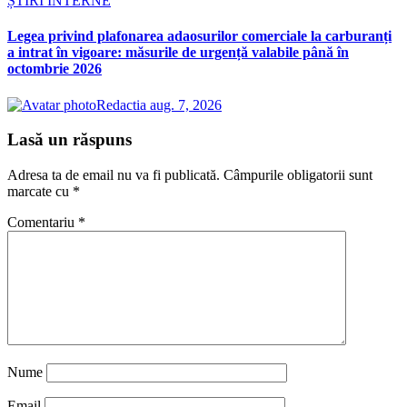
ȘTIRI INTERNE
Legea privind plafonarea adaosurilor comerciale la carburanți
a intrat în vigoare: măsurile de urgență valabile până în
octombrie 2026
Redactia
aug. 7, 2026
Lasă un răspuns
Adresa ta de email nu va fi publicată.
Câmpurile obligatorii sunt
marcate cu
*
Comentariu
*
Nume
Email