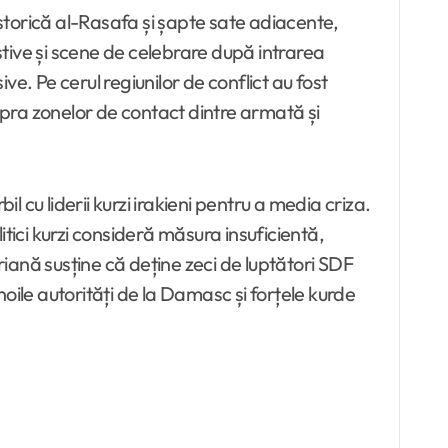
storică al-Rasafa și șapte sate adiacente,
tive și scene de celebrare după intrarea
ve. Pe cerul regiunilor de conflict au fost
pra zonelor de contact dintre armată și
l cu liderii kurzi irakieni pentru a media criza.
litici kurzi consideră măsura insuficientă,
siriană susține că deține zeci de luptători SDF
noile autorități de la Damasc și forțele kurde