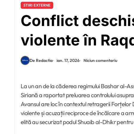
STIRI EXTERNE
Conflict deschi
violente în Raq
De Redactia
ian. 17, 2026
Niciun comentariu
La un an de la căderea regimului Bashar al-Assad, Siria traversează o nouă perioadă de instabilitate majoră. Sâmbătă, 17 ianuarie 2026, Armata
Siriană a raportat preluarea controlului asupra
Avansul are loc în contextul retragerii Forțelo
violente și acuzații reciproce de încălcare a arm
elită au securizat podul Shuaib al-Dhikr pentru