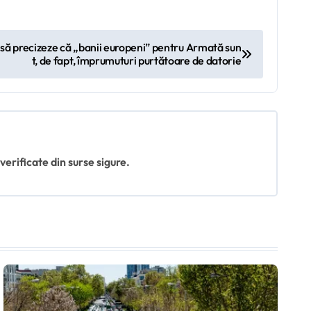
ă precizeze că „banii europeni” pentru Armată sun
t, de fapt, împrumuturi purtătoare de datorie
 verificate din surse sigure.