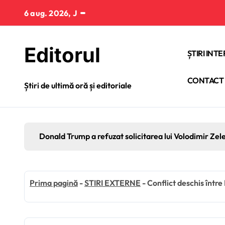
Sari
6 aug. 2026, J
la
conținut
Editorul
ȘTIRI INT
CONTACT
Știri de ultimă oră și editoriale
Donald Trump a refuzat solicitarea lui Volodimir Zel
Prima pagină
-
STIRI EXTERNE
-
Conflict deschis între