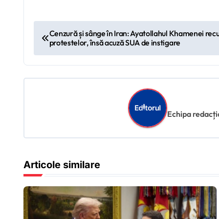
N
Cenzură și sânge în Iran: Ayatollahul Khamenei rec
protestelor, însă acuză SUA de instigare
a
v
i
g
Echipa redacțion
a
r
Articole similare
e
î
n