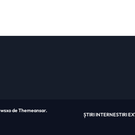
wsxo
de
Themeansar
.
ȘTIRI INTERNE
STIRI E