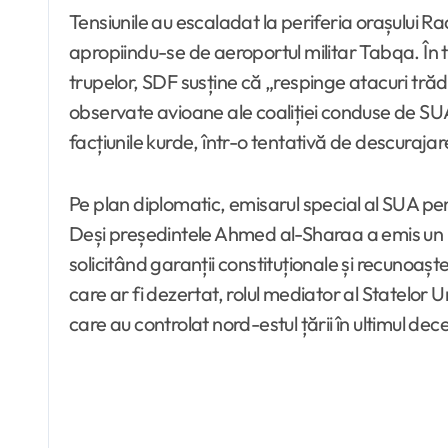
Tensiunile au escaladat la periferia orașului 
apropiindu-se de aeroportul militar Tabqa. În 
trupelor, SDF susține că „respinge atacuri trădăt
observate avioane ale coaliției conduse de SU
facțiunile kurde, într-o tentativă de descurajare 
Pe plan diplomatic, emisarul special al SUA pentr
Deși președintele Ahmed al-Sharaa a emis un nou d
solicitând garanții constituționale și recunoaște
care ar fi dezertat, rolul mediator al Statelor U
care au controlat nord-estul țării în ultimul dec