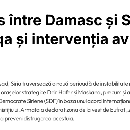
s între Damasc și S
qa și intervenția a
 orașelor strategice Deir Hafer și Maskana, precum și a 
r Democrate Siriene (SDF) în baza unui acord internaționa
istițiului. Armata a declarat zona de la vest de Eufrat „z
 a preveni distrugerea acestuia.