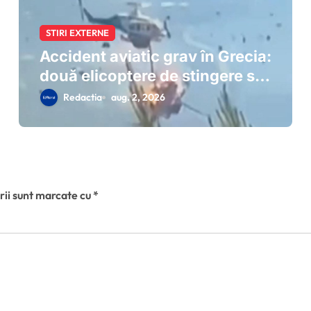
STIRI EXTERNE
Accident aviatic grav în Grecia:
două elicoptere de stingere s-
au ciocnit lângă Atena
Redactia
aug. 2, 2026
rii sunt marcate cu
*