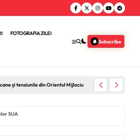
I
FOTOGRAFIA ZILEI
Subscribe
ane și tensiunile din Orientul Mijlociu
Sondaj 
nelor SUA