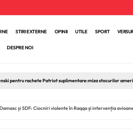
ERNE
STIRI EXTERNE
OPINII
UTILE
SPORT
VERSUR
DESPRE NOI
enski pentru rachete Patriot suplimentare:miza stocurilor americ
 Damasc și SDF: Ciocniri violente în Raqqa și intervenția avioa