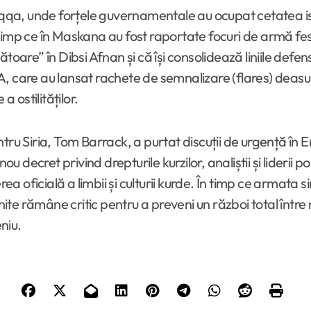
Raqqa, unde forțele guvernamentale au ocupat cetatea i
timp ce în Maskana au fost raportate focuri de armă fes
oare” în Dibsi Afnan și că își consolidează liniile defensi
A, care au lansat rachete de semnalizare (flares) deasu
a ostilităților.
u Siria, Tom Barrack, a purtat discuții de urgență în Erbi
ecret privind drepturile kurzilor, analiștii și liderii po
rea oficială a limbii și culturii kurde. În timp ce armata 
nite rămâne critic pentru a preveni un război total între 
eniu.