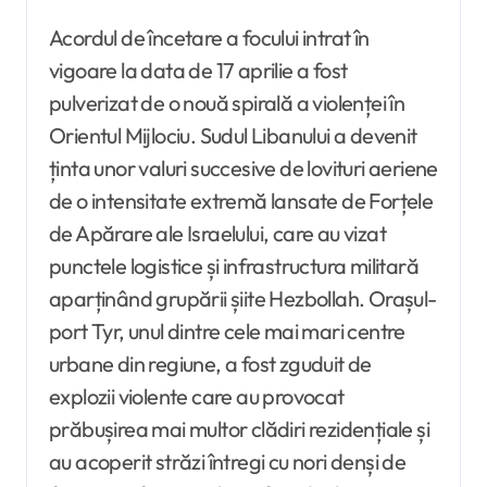
Acordul de încetare a focului intrat în
vigoare la data de 17 aprilie a fost
pulverizat de o nouă spirală a violenței în
Orientul Mijlociu. Sudul Libanului a devenit
ținta unor valuri succesive de lovituri aeriene
de o intensitate extremă lansate de Forțele
de Apărare ale Israelului, care au vizat
punctele logistice și infrastructura militară
aparținând grupării șiite Hezbollah. Orașul-
port Tyr, unul dintre cele mai mari centre
urbane din regiune, a fost zguduit de
explozii violente care au provocat
prăbușirea mai multor clădiri rezidențiale și
au acoperit străzi întregi cu nori denși de