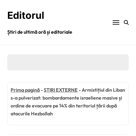
Sari
la
Editorul
conținut
Știri de ultimă oră și editoriale
Prima pagină
-
STIRI EXTERNE
-
Armistițiul din Liban
s-a pulverizat: bombardamente israeliene masive și
ordine de evacuare pe 14% din teritoriul țării după
atacurile Hezbollah