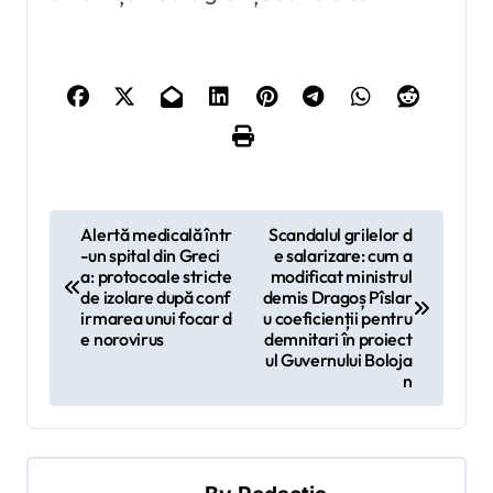
N
Alertă medicală într
Scandalul grilelor d
-un spital din Greci
e salarizare: cum a
a
a: protocoale stricte
modificat ministrul
v
de izolare după conf
demis Dragoș Pîslar
irmarea unui focar d
u coeficienții pentru
i
e norovirus
demnitari în proiect
ul Guvernului Boloja
g
n
a
r
e