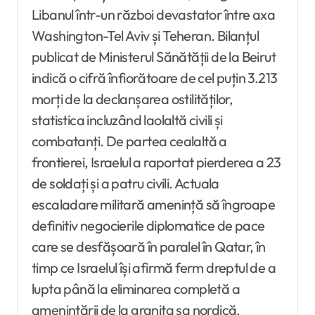
Libanul într-un război devastator între axa
Washington-Tel Aviv și Teheran. Bilanțul
publicat de Ministerul Sănătății de la Beirut
indică o cifră înfiorătoare de cel puțin 3.213
morți de la declanșarea ostilităților,
statistica incluzând laolaltă civili și
combatanți. De partea cealaltă a
frontierei, Israelul a raportat pierderea a 23
de soldați și a patru civili. Actuala
escaladare militară amenință să îngroape
definitiv negocierile diplomatice de pace
care se desfășoară în paralel în Qatar, în
timp ce Israelul își afirmă ferm dreptul de a
lupta până la eliminarea completă a
amenințării de la granița sa nordică.