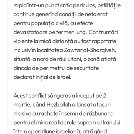
rapid într-un punct critic periculos, ostilitățile
continue generînd condiții de netolerat
pentru populația civilă, cu efecte
devastatoare pe termen lung. Confruntări
violente la mică distanță au fost raportate
inclusiv în localitatea Zawtar al-Sharqiyeh,
situată la nord de râul Litani, o zonă aflată
dincolo de perimetrul de securitate
declarat inițial de Israel.
Acest conflict sângeros a început pe 2
martie, când Hezbollah a lansat atacuri
masive cu rachete în semn de răzbunare
pentru eliminarea liderului suprem al Iranului
într-o operațiune israeliană, atrăgând