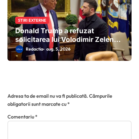
STIRI EXTERNE
Donald Trump a refuzat
solicitarea lui Volodimir Zelenski
pentru rachete Patriot
Redactia
aug. 5, 2026
suplimentare:miza stocurilor
americane și tensiunile din
Orientul Mijlociu
Lasă un răspuns
Adresa ta de email nu va fi publicată.
Câmpurile
obligatorii sunt marcate cu
*
Comentariu
*