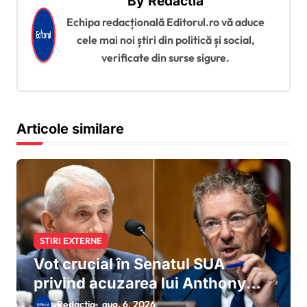
By
Redactia
î
Echipa redacțională Editorul.ro vă aduce
n
cele mai noi știri din politică și social,
a
verificate din surse sigure.
r
t
i
Articole similare
c
o
l
e
STIRI EXTERNE
Vot crucial în Senatul SUA
privind acuzarea lui Anthony
Fauci de sfidarea Congresului:
Redactia
aug. 6, 2026