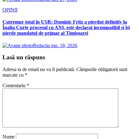
OPINII
Cutremur total în USR: Dominic Fritz a pierdut definitiv la
Înalta Curte procesul cu ANI, este declarat incompatibil și își
pierde mandatul de primar al Timișoarei
Redactia
iun. 18, 2026
Lasă un răspuns
Adresa ta de email nu va fi publicată.
Câmpurile obligatorii sunt
marcate cu
*
Comentariu
*
Nume