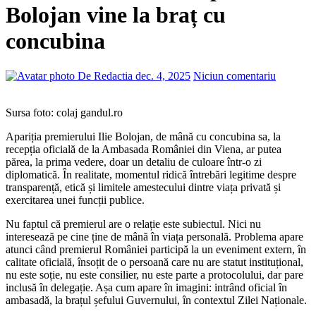
Bolojan vine la braț cu
concubina
De Redactia
dec. 4, 2025
Niciun comentariu
Sursa foto: colaj gandul.ro
Apariția premierului Ilie Bolojan, de mână cu concubina sa, la
recepția oficială de la Ambasada României din Viena, ar putea
părea, la prima vedere, doar un detaliu de culoare într-o zi
diplomatică. În realitate, momentul ridică întrebări legitime despre
transparență, etică și limitele amestecului dintre viața privată și
exercitarea unei funcții publice.
Nu faptul că premierul are o relație este subiectul. Nici nu
interesează pe cine ține de mână în viața personală. Problema apare
atunci când premierul României participă la un eveniment extern, în
calitate oficială, însoțit de o persoană care nu are statut instituțional,
nu este soție, nu este consilier, nu este parte a protocolului, dar pare
inclusă în delegație. Așa cum apare în imagini: intrând oficial în
ambasadă, la brațul șefului Guvernului, în contextul Zilei Naționale.