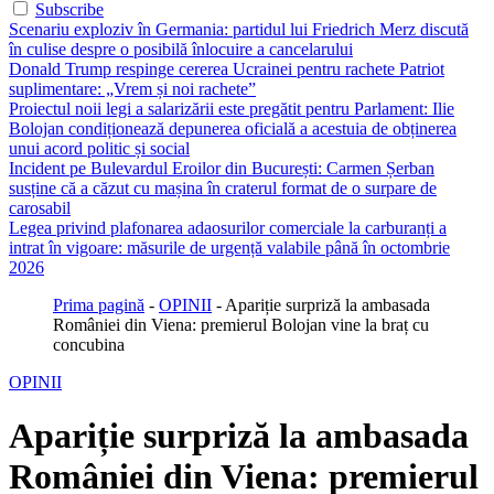
Subscribe
Scenariu exploziv în Germania: partidul lui Friedrich Merz discută
în culise despre o posibilă înlocuire a cancelarului
Donald Trump respinge cererea Ucrainei pentru rachete Patriot
suplimentare: „Vrem și noi rachete”
Proiectul noii legi a salarizării este pregătit pentru Parlament: Ilie
Bolojan condiționează depunerea oficială a acestuia de obținerea
unui acord politic și social
Incident pe Bulevardul Eroilor din București: Carmen Șerban
susține că a căzut cu mașina în craterul format de o surpare de
carosabil
Legea privind plafonarea adaosurilor comerciale la carburanți a
intrat în vigoare: măsurile de urgență valabile până în octombrie
2026
Prima pagină
-
OPINII
-
Apariție surpriză la ambasada
României din Viena: premierul Bolojan vine la braț cu
concubina
OPINII
Apariție surpriză la ambasada
României din Viena: premierul