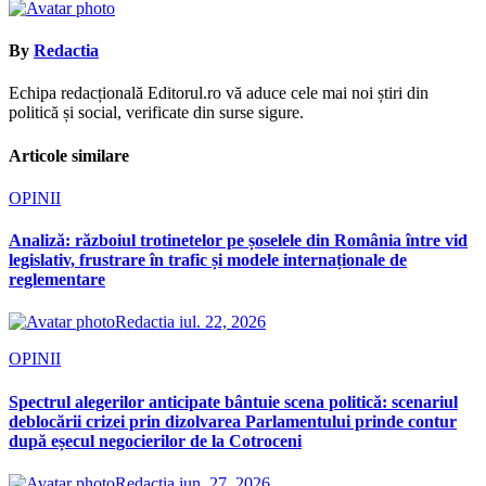
articole
By
Redactia
Echipa redacțională Editorul.ro vă aduce cele mai noi știri din
politică și social, verificate din surse sigure.
Articole similare
OPINII
Analiză: războiul trotinetelor pe șoselele din România între vid
legislativ, frustrare în trafic și modele internaționale de
reglementare
Redactia
iul. 22, 2026
OPINII
Spectrul alegerilor anticipate bântuie scena politică: scenariul
deblocării crizei prin dizolvarea Parlamentului prinde contur
după eșecul negocierilor de la Cotroceni
Redactia
iun. 27, 2026