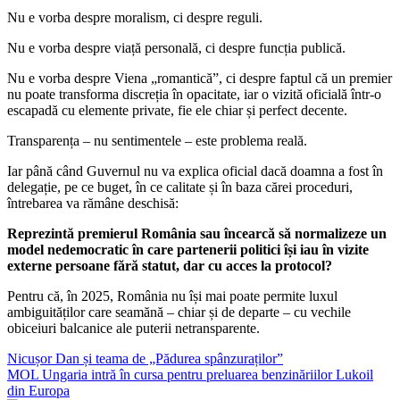
Nu e vorba despre moralism, ci despre reguli.
Nu e vorba despre viață personală, ci despre funcția publică.
Nu e vorba despre Viena „romantică”, ci despre faptul că un premier
nu poate transforma discreția în opacitate, iar o vizită oficială într-o
escapadă cu elemente private, fie ele chiar și perfect decente.
Transparența – nu sentimentele – este problema reală.
Iar până când Guvernul nu va explica oficial dacă doamna a fost în
delegație, pe ce buget, în ce calitate și în baza cărei proceduri,
întrebarea va rămâne deschisă:
Reprezintă premierul România sau încearcă să normalizeze un
model nedemocratic în care partenerii politici își iau în vizite
externe persoane fără statut, dar cu acces la protocol?
Pentru că, în 2025, România nu își mai poate permite luxul
ambiguităților care seamănă – chiar și de departe – cu vechile
obiceiuri balcanice ale puterii netransparente.
Navigare
Nicușor Dan și teama de „Pădurea spânzuraților”
MOL Ungaria intră în cursa pentru preluarea benzinăriilor Lukoil
în
din Europa