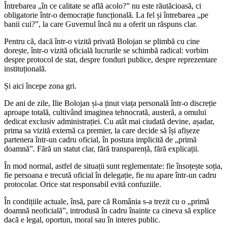
Întrebarea „în ce calitate se află acolo?” nu este răutăcioasă, ci
obligatorie într-o democrație funcțională. La fel și întrebarea „pe
banii cui?”, la care Guvernul încă nu a oferit un răspuns clar.
Pentru că, dacă într-o vizită privată Bolojan se plimbă cu cine
dorește, într-o vizită oficială lucrurile se schimbă radical: vorbim
despre protocol de stat, despre fonduri publice, despre reprezentare
instituțională.
Și aici începe zona gri.
De ani de zile, Ilie Bolojan și-a ținut viața personală într-o discreție
aproape totală, cultivând imaginea tehnocrată, austeră, a omului
dedicat exclusiv administrației. Cu atât mai ciudată devine, așadar,
prima sa vizită externă ca premier, la care decide să își afișeze
partenera într-un cadru oficial, în postura implicită de „primă
doamnă”. Fără un statut clar, fără transparență, fără explicații.
În mod normal, astfel de situații sunt reglementate: fie însoțește soția,
fie persoana e trecută oficial în delegație, fie nu apare într-un cadru
protocolar. Orice stat responsabil evită confuziile.
În condițiile actuale, însă, pare că România s-a trezit cu o „primă
doamnă neoficială”, introdusă în cadru înainte ca cineva să explice
dacă e legal, oportun, moral sau în interes public.