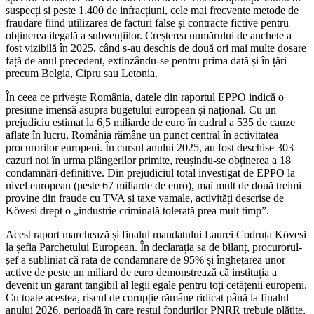
suspecți și peste 1.400 de infracțiuni, cele mai frecvente metode de
fraudare fiind utilizarea de facturi false și contracte fictive pentru
obținerea ilegală a subvențiilor. Creșterea numărului de anchete a
fost vizibilă în 2025, când s-au deschis de două ori mai multe dosare
față de anul precedent, extinzându-se pentru prima dată și în țări
precum Belgia, Cipru sau Letonia.
În ceea ce privește România, datele din raportul EPPO indică o
presiune imensă asupra bugetului european și național. Cu un
prejudiciu estimat la 6,5 miliarde de euro în cadrul a 535 de cauze
aflate în lucru, România rămâne un punct central în activitatea
procurorilor europeni. În cursul anului 2025, au fost deschise 303
cazuri noi în urma plângerilor primite, reușindu-se obținerea a 18
condamnări definitive. Din prejudiciul total investigat de EPPO la
nivel european (peste 67 miliarde de euro), mai mult de două treimi
provine din fraude cu TVA și taxe vamale, activități descrise de
Kövesi drept o „industrie criminală tolerată prea mult timp”.
Acest raport marchează și finalul mandatului Laurei Codruța Kövesi
la șefia Parchetului European. În declarația sa de bilanț, procurorul-
șef a subliniat că rata de condamnare de 95% și înghețarea unor
active de peste un miliard de euro demonstrează că instituția a
devenit un garant tangibil al legii egale pentru toți cetățenii europeni.
Cu toate acestea, riscul de corupție rămâne ridicat până la finalul
anului 2026, perioadă în care restul fondurilor PNRR trebuie plătite,