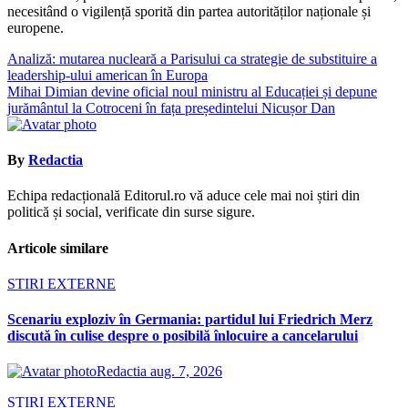
necesitând o vigilență sporită din partea autorităților naționale și
europene.
Navigare
Analiză: mutarea nucleară a Parisului ca strategie de substituire a
leadership-ului american în Europa
în
Mihai Dimian devine oficial noul ministru al Educației și depune
articole
jurământul la Cotroceni în fața președintelui Nicușor Dan
By
Redactia
Echipa redacțională Editorul.ro vă aduce cele mai noi știri din
politică și social, verificate din surse sigure.
Articole similare
STIRI EXTERNE
Scenariu exploziv în Germania: partidul lui Friedrich Merz
discută în culise despre o posibilă înlocuire a cancelarului
Redactia
aug. 7, 2026
STIRI EXTERNE