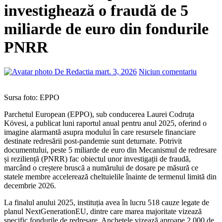
investighează o fraudă de 5
miliarde de euro din fondurile
PNRR
De Redactia
mart. 3, 2026
Niciun comentariu
Sursa foto: EPPO
Parchetul European (EPPO), sub conducerea Laurei Codruța
Kövesi, a publicat luni raportul anual pentru anul 2025, oferind o
imagine alarmantă asupra modului în care resursele financiare
destinate redresării post-pandemie sunt deturnate. Potrivit
documentului, peste 5 miliarde de euro din Mecanismul de redresare
și reziliență (PNRR) fac obiectul unor investigații de fraudă,
marcând o creștere bruscă a numărului de dosare pe măsură ce
statele membre accelerează cheltuielile înainte de termenul limită din
decembrie 2026.
La finalul anului 2025, instituția avea în lucru 518 cauze legate de
planul NextGenerationEU, dintre care marea majoritate vizează
specific fondurile de redresare. Anchetele vizează aproape 2.000 de