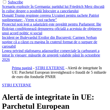
Subscribe
Scenariu exploziv în Germania: partidul lui Friedrich Merz discută
în culise despre o posibilă înlocuire a cancelarului
Donald Trump respinge cererea Ucrainei pentru rachete Patriot
suplimentare: „Vrem și noi rachete”
Proiectul noii legi a salarizării este pregătit pentru Parlament: Ilie
Bolojan condiționează depunerea oficială a acestuia de obținerea
unui acord politic și social
Incident pe Bulevardul Eroilor din București: Carmen Șerban
susține că a căzut cu mașina în craterul format de o surpare de
carosabil
Legea privind plafonarea adaosurilor comerciale la carburanți a
intrat în vigoare: măsurile de urgență valabile până în octombrie
2026
Prima pagină
-
STIRI EXTERNE
-
Alertă de integritate în
UE: Parchetul European investighează o fraudă de 5 miliarde
de euro din fondurile PNRR
STIRI EXTERNE
Alertă de integritate în UE:
Parchetul European