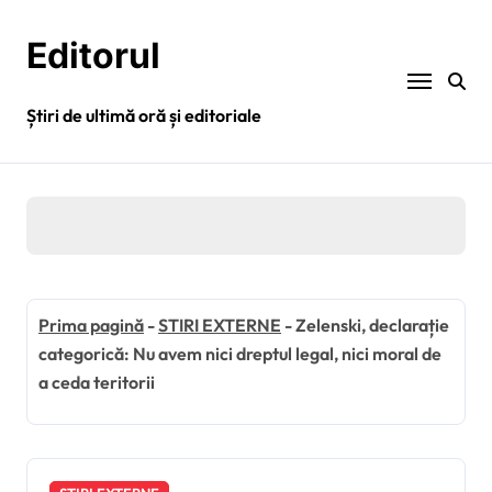
Sari
la
Editorul
conținut
Știri de ultimă oră și editoriale
Prima pagină
-
STIRI EXTERNE
-
Zelenski, declarație
categorică: Nu avem nici dreptul legal, nici moral de
a ceda teritorii