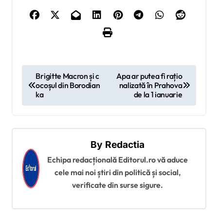
N
Brigitte Macron și c
Apa ar putea fi rațio
ocoșul din Borodian
nalizată în Prahova
a
ka
de la 1 ianuarie
v
i
g
By
Redactia
a
Echipa redacțională Editorul.ro vă aduce
r
cele mai noi știri din politică și social,
e
verificate din surse sigure.
î
n