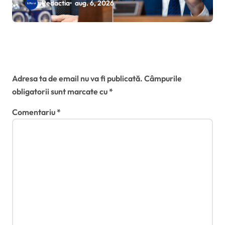
Fauci de sfidarea Congresului:
Redactia
aug. 6, 2026
Rand Paul cere sesizarea
imediată a Departamentului de
Justiție
Lasă un răspuns
Adresa ta de email nu va fi publicată.
Câmpurile
obligatorii sunt marcate cu
*
Comentariu
*