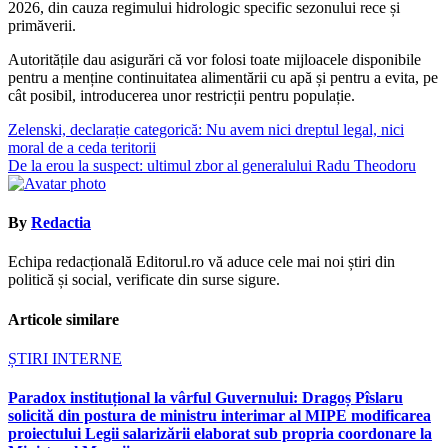
2026, din cauza regimului hidrologic specific sezonului rece și
primăverii.
Autoritățile dau asigurări că vor folosi toate mijloacele disponibile
pentru a menține continuitatea alimentării cu apă și pentru a evita, pe
cât posibil, introducerea unor restricții pentru populație.
Navigare
Zelenski, declarație categorică: Nu avem nici dreptul legal, nici
moral de a ceda teritorii
în
De la erou la suspect: ultimul zbor al generalului Radu Theodoru
articole
By
Redactia
Echipa redacțională Editorul.ro vă aduce cele mai noi știri din
politică și social, verificate din surse sigure.
Articole similare
ȘTIRI INTERNE
Paradox instituțional la vârful Guvernului: Dragoș Pîslaru
solicită din postura de ministru interimar al MIPE modificarea
proiectului Legii salarizării elaborat sub propria coordonare la