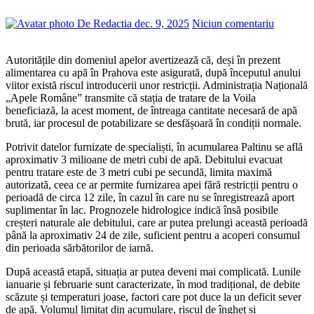
De Redactia
dec. 9, 2025
Niciun comentariu
Autoritățile din domeniul apelor avertizează că, deși în prezent
alimentarea cu apă în Prahova este asigurată, după începutul anului
viitor există riscul introducerii unor restricții. Administrația Națională
„Apele Române” transmite că stația de tratare de la Voila
beneficiază, la acest moment, de întreaga cantitate necesară de apă
brută, iar procesul de potabilizare se desfășoară în condiții normale.
Potrivit datelor furnizate de specialiști, în acumularea Paltinu se află
aproximativ 3 milioane de metri cubi de apă. Debitului evacuat
pentru tratare este de 3 metri cubi pe secundă, limita maximă
autorizată, ceea ce ar permite furnizarea apei fără restricții pentru o
perioadă de circa 12 zile, în cazul în care nu se înregistrează aport
suplimentar în lac. Prognozele hidrologice indică însă posibile
creșteri naturale ale debitului, care ar putea prelungi această perioadă
până la aproximativ 24 de zile, suficient pentru a acoperi consumul
din perioada sărbătorilor de iarnă.
După această etapă, situația ar putea deveni mai complicată. Lunile
ianuarie și februarie sunt caracterizate, în mod tradițional, de debite
scăzute și temperaturi joase, factori care pot duce la un deficit sever
de apă. Volumul limitat din acumulare, riscul de îngheț și