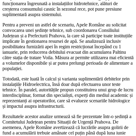
funcționarea îngreunată a instalațiilor hidrotehnice, alături de
creșterea consumului casnic în sezonul rece, pot pune presiune
suplimentară asupra sistemului.
Pentru a preveni un astfel de scenariu, Apele Române au solicitat
convocarea unei ședințe tehnice, sub coordonarea Consiliului
Județean și a Prefecturii Prahova, la care să participe toate instituțiile
implicate în gestionarea resursei de apă. Se analizează inclusiv
posibilitatea furnizării apei în regim restricționat începând cu 1
ianuarie, prin reducerea debitului evacuat din acumularea Paltinu
către stația de tratare Voila. Măsura ar permite utilizarea mai eficientă
a volumelor disponibile și ar putea prelungi perioada de alimentare a
populației.
Totodată, este luată în calcul și varianta suplimentării debitelor prin
instalațiile Hidroelectrica, însă doar după efectuarea unor teste
tehnice. În paralel, autoritățile propun constituirea unui grup de lucru
interdisciplinar, format din specialiști, experți din mediul academic și
reprezentanți ai operatorilor, care să evalueze scenariile hidrologice
și impactul asupra infrastructurii.
Rezultatele acestor analize urmează să fie prezentate într-o ședință a
Comitetului Județean pentru Situații de Urgență Prahova. De
asemenea, Apele Române avertizează că lucrările asupra golirii de
fund a acumulării trebuie amânate cel puțin până după luna iunie