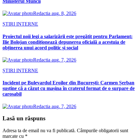
Ministerul Muncii
Redactia
aug. 8, 2026
ȘTIRI INTERNE
Proiectul noii legi a salarizării este pregătit pentru Parlament:
Ilie Bolojan condiționează depunerea oficială a acestuia de
obținerea unui acord politic și social
Redactia
aug. 7, 2026
ȘTIRI INTERNE
Incident pe Bulevardul Eroilor din București: Carmen Șerban
susține că a căzut cu mașina în craterul format de o surpare de
carosabil
Redactia
aug. 7, 2026
Lasă un răspuns
Adresa ta de email nu va fi publicată.
Câmpurile obligatorii sunt
marcate cu
*