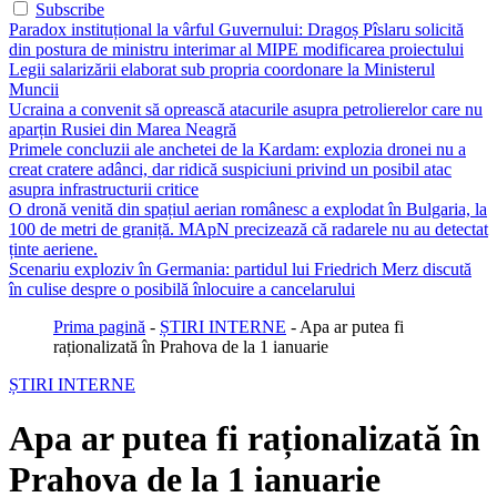
Subscribe
Paradox instituțional la vârful Guvernului: Dragoș Pîslaru solicită
din postura de ministru interimar al MIPE modificarea proiectului
Legii salarizării elaborat sub propria coordonare la Ministerul
Muncii
Ucraina a convenit să oprească atacurile asupra petrolierelor care nu
aparțin Rusiei din Marea Neagră
Primele concluzii ale anchetei de la Kardam: explozia dronei nu a
creat cratere adânci, dar ridică suspiciuni privind un posibil atac
asupra infrastructurii critice
O dronă venită din spațiul aerian românesc a explodat în Bulgaria, la
100 de metri de graniță. MApN precizează că radarele nu au detectat
ținte aeriene.
Scenariu exploziv în Germania: partidul lui Friedrich Merz discută
în culise despre o posibilă înlocuire a cancelarului
Prima pagină
-
ȘTIRI INTERNE
-
Apa ar putea fi
raționalizată în Prahova de la 1 ianuarie
ȘTIRI INTERNE
Apa ar putea fi raționalizată în
Prahova de la 1 ianuarie