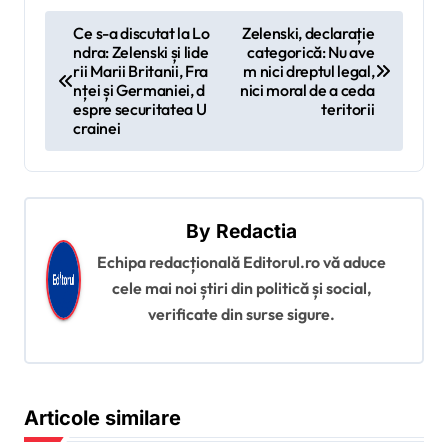
N
Ce s-a discutat la Lo
Zelenski, declarație
ndra: Zelenski și lide
categorică: Nu ave
a
rii Marii Britanii, Fra
m nici dreptul legal,
v
nței și Germaniei, d
nici moral de a ceda
espre securitatea U
teritorii
i
crainei
g
a
r
By
Redactia
e
Echipa redacțională Editorul.ro vă aduce
î
cele mai noi știri din politică și social,
verificate din surse sigure.
n
a
r
Articole similare
t