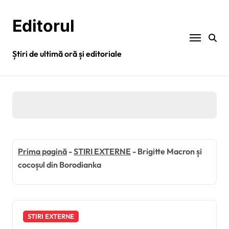
Sari
la
Editorul
conținut
Știri de ultimă oră și editoriale
Prima pagină
-
STIRI EXTERNE
-
Brigitte Macron și
cocoșul din Borodianka
STIRI EXTERNE