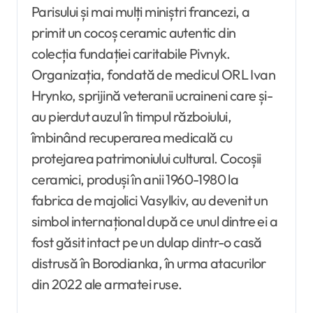
Parisului și mai mulți miniștri francezi, a
primit un cocoș ceramic autentic din
colecția fundației caritabile Pivnyk.
Organizația, fondată de medicul ORL Ivan
Hrynko, sprijină veteranii ucraineni care și-
au pierdut auzul în timpul războiului,
îmbinând recuperarea medicală cu
protejarea patrimoniului cultural. Cocoșii
ceramici, produși în anii 1960-1980 la
fabrica de majolici Vasylkiv, au devenit un
simbol internațional după ce unul dintre ei a
fost găsit intact pe un dulap dintr-o casă
distrusă în Borodianka, în urma atacurilor
din 2022 ale armatei ruse.