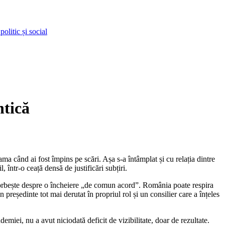
olitic și social
ntică
 într-o ceață densă de justificări subțiri.
, vorbește despre o încheiere „de comun acord”. România poate respira
un președinte tot mai derutat în propriul rol și un consilier care a înțeles
emiei, nu a avut niciodată deficit de vizibilitate, doar de rezultate.