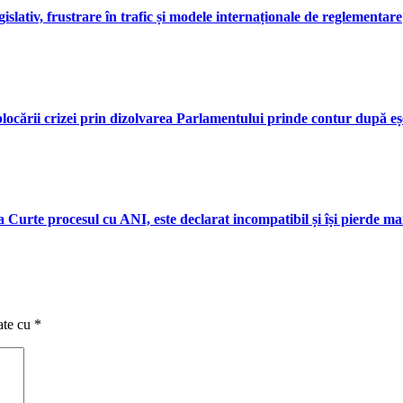
gislativ, frustrare în trafic și modele internaționale de reglementare
eblocării crizei prin dizolvarea Parlamentului prinde contur după eș
a Curte procesul cu ANI, este declarat incompatibil și își pierde m
ate cu
*