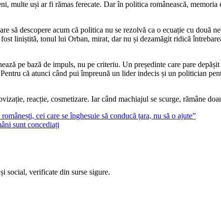
eni, multe uși ar fi rămas ferecate. Dar în politica românească, memoria e
are să descopere acum că politica nu se rezolvă ca o ecuație cu două nec
 fost liniștită, tonul lui Orban, mirat, dar nu și dezamăgit ridică întreb
ază pe bază de impuls, nu pe criteriu. Un președinte care pare depășit de
 Pentru că atunci când pui împreună un lider indecis și un politician pen
vizație, reacție, cosmetizare. Iar când machiajul se scurge, rămâne doar 
 românești, cei care se înghesuie să conducă țara, nu să o ajute”
mâni sunt concediați
i social, verificate din surse sigure.