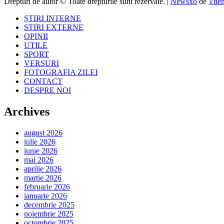
Drepturi de autor © Toate drepturile sunt rezervate.
|
Newsxo
de
Them
ȘTIRI INTERNE
STIRI EXTERNE
OPINII
UTILE
SPORT
VERSURI
FOTOGRAFIA ZILEI
CONTACT
DESPRE NOI
Archives
august 2026
iulie 2026
iunie 2026
mai 2026
aprilie 2026
martie 2026
februarie 2026
ianuarie 2026
decembrie 2025
noiembrie 2025
octombrie 2025