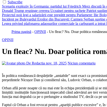
Subscribe
Scenariu exploziv în Germania: partidul lui Friedrich Merz discută în c
Donald Trump respinge cererea Ucrainei pentru rachete Patriot suplim
Proiectul noii legi a salarizării este pregătit pentru Parlament: Ilie Bo
Incident pe Bulevardul Eroilor din București: Carmen Șerban susține c
Legea privind plafonarea adaosurilor comerciale la carburanți a intrat
Prima pagină
-
OPINII
-
Un fleac? Nu. Doar politica româneasc
OPINII
Un fleac? Nu. Doar politica rom
De Redactia
nov. 18, 2025
Niciun comentariu
În politica românească despărțirile „amiabile” sunt exact ca promisiunile din campanie: se rostogolesc cu atâta delicatețe încât nici nu-ți dai seama când ai fost împins pe scări. Așa s-a întâmplat și cu relația dintre
președintele Nicușor Dan și consilierul său, Ludovic Orban, o colaborare 
Orban află peste noapte că nu mai este în echipa prezidențială și se mi
liniștită: instituțiile funcționează impecabil când adevărul are trei versiu
funcția mai degrabă ca pe o prelungire a studioului TV, decât ca pe un 
Faptul că Orban a fost revocat pentru „apariții publice excesive” e, în f