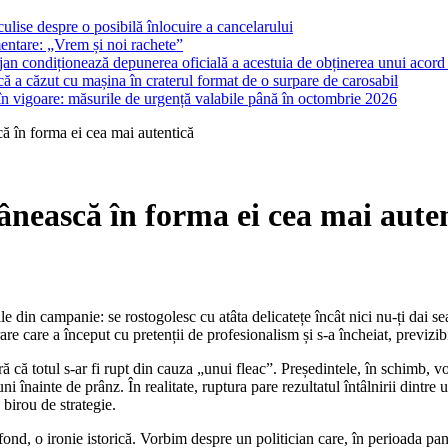
ulise despre o posibilă înlocuire a cancelarului
entare: „Vrem și noi rachete”
lojan condiționează depunerea oficială a acestuia de obținerea unui acord p
ă a căzut cu mașina în craterul format de o surpare de carosabil
 în vigoare: măsurile de urgență valabile până în octombrie 2026
ă în forma ei cea mai autentică
ânească în forma ei cea mai aute
care a început cu pretenții de profesionalism și s-a încheiat, previzibil,
ră că totul s-ar fi rupt din cauza „unui fleac”. Președintele, în schimb
ni înainte de prânz. În realitate, ruptura pare rezultatul întâlnirii dintre 
birou de strategie.
ond, o ironie istorică. Vorbim despre un politician care, în perioada pand