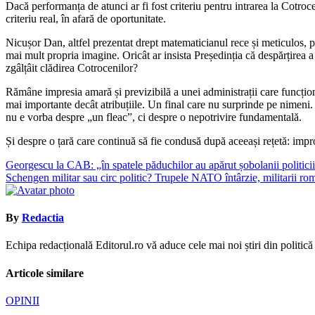
Dacă performanța de atunci ar fi fost criteriu pentru intrarea la Cotroc
criteriu real, în afară de oportunitate.
Nicușor Dan, altfel prezentat drept matematicianul rece și meticulos, p
mai mult propria imagine. Oricât ar insista Președinția că despărțirea a
zgâlțâit clădirea Cotrocenilor?
Rămâne impresia amară și previzibilă a unei administrații care funcțione
mai importante decât atribuțiile. Un final care nu surprinde pe nimeni.
nu e vorba despre „un fleac”, ci despre o nepotrivire fundamentală.
Și despre o țară care continuă să fie condusă după aceeași rețetă: impro
Navigare
Georgescu la CAB: „în spatele păduchilor au apărut șobolanii politicii
Schengen militar sau circ politic? Trupele NATO întârzie, militarii ro
în
articole
By
Redactia
Echipa redacțională Editorul.ro vă aduce cele mai noi știri din politică ș
Articole similare
OPINII