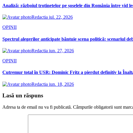
Analiză: războiul trotinetelor pe șoselele din România între vid le
Redactia
iul. 22, 2026
OPINII
Spectrul alegerilor anticipate bântuie scena politică: scenariul d
Redactia
iun. 27, 2026
OPINII
Cutremur total în USR: Dominic Fritz a pierdut definitiv la Înalt
Redactia
iun. 18, 2026
Lasă un răspuns
Adresa ta de email nu va fi publicată.
Câmpurile obligatorii sunt marc