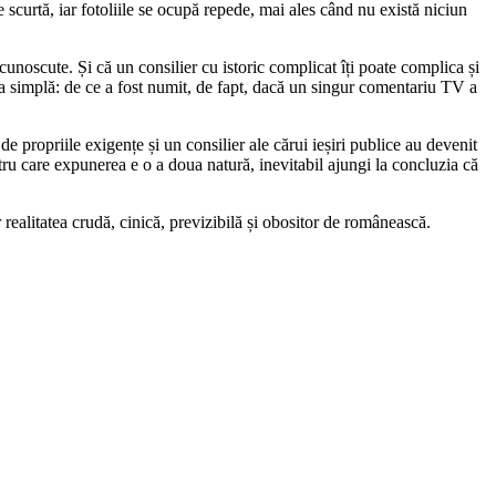
 scurtă, iar fotoliile se ocupă repede, mai ales când nu există niciun
unoscute. Și că un consilier cu istoric complicat îți poate complica și
area simplă: de ce a fost numit, de fapt, dacă un singur comentariu TV a
 propriile exigențe și un consilier ale cărui ieșiri publice au devenit
tru care expunerea e o a doua natură, inevitabil ajungi la concluzia că
realitatea crudă, cinică, previzibilă și obositor de românească.