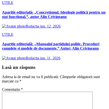
UTILE
Apariție editorială: „Concretismul. Ideologie politică pentru un
stat funcțional.”, autor Alin Crivineanu
Redactia
iun. 12, 2026
UTILE
Apariție editorială: „Manualul partidului politic. Proceduri
complete și modele de documente.” Autor: Alin Crivineanu
Redactia
iun. 11, 2026
Lasă un răspuns
Adresa ta de email nu va fi publicată.
Câmpurile obligatorii sunt
marcate cu
*
Comentariu
*