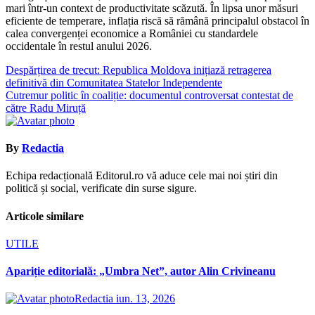
mari într-un context de productivitate scăzută. În lipsa unor măsuri
eficiente de temperare, inflația riscă să rămână principalul obstacol în
calea convergenței economice a României cu standardele
occidentale în restul anului 2026.
Navigare
Despărțirea de trecut: Republica Moldova inițiază retragerea
definitivă din Comunitatea Statelor Independente
în
Cutremur politic în coaliție: documentul controversat contestat de
articole
către Radu Miruță
By
Redactia
Echipa redacțională Editorul.ro vă aduce cele mai noi știri din
politică și social, verificate din surse sigure.
Articole similare
UTILE
Apariție editorială: „Umbra Net”, autor Alin Crivineanu
Redactia
iun. 13, 2026