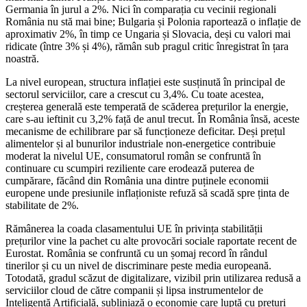
Germania în jurul a 2%. Nici în comparația cu vecinii regionali
România nu stă mai bine; Bulgaria și Polonia raportează o inflație de
aproximativ 2%, în timp ce Ungaria și Slovacia, deși cu valori mai
ridicate (între 3% și 4%), rămân sub pragul critic înregistrat în țara
noastră.
La nivel european, structura inflației este susținută în principal de
sectorul serviciilor, care a crescut cu 3,4%. Cu toate acestea,
creșterea generală este temperată de scăderea prețurilor la energie,
care s-au ieftinit cu 3,2% față de anul trecut. În România însă, aceste
mecanisme de echilibrare par să funcționeze deficitar. Deși prețul
alimentelor și al bunurilor industriale non-energetice contribuie
moderat la nivelul UE, consumatorul român se confruntă în
continuare cu scumpiri reziliente care erodează puterea de
cumpărare, făcând din România una dintre puținele economii
europene unde presiunile inflaționiste refuză să scadă spre ținta de
stabilitate de 2%.
Rămânerea la coada clasamentului UE în privința stabilității
prețurilor vine la pachet cu alte provocări sociale raportate recent de
Eurostat. România se confruntă cu un șomaj record în rândul
tinerilor și cu un nivel de discriminare peste media europeană.
Totodată, gradul scăzut de digitalizare, vizibil prin utilizarea redusă a
serviciilor cloud de către companii și lipsa instrumentelor de
Inteligență Artificială, subliniază o economie care luptă cu prețuri