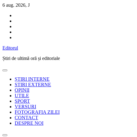
Sari
6 aug. 2026, J
la
conținut
Editorul
Știri de ultimă oră și editoriale
ȘTIRI INTERNE
STIRI EXTERNE
OPINII
UTILE
SPORT
VERSURI
FOTOGRAFIA ZILEI
CONTACT
DESPRE NOI