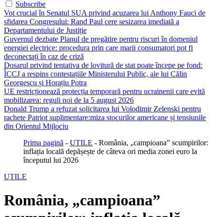
Subscribe
Vot crucial în Senatul SUA privind acuzarea lui Anthony Fauci de
sfidarea Congresului: Rand Paul cere sesizarea imediată a
Departamentului de Justiție
Guvernul dezbate Planul de pregătire pentru riscuri în domeniul
energiei electrice: procedura prin care marii consumatori pot fi
deconectați în caz de criză
Dosarul privind tentativa de lovitură de stat poate începe pe fond:
ÎCCJ a respins contestațiile Ministerului Public, ale lui Călin
Georgescu și Horațiu Potra
UE restricționează protecția temporară pentru ucrainenii care evită
mobilizarea: reguli noi de la 5 august 2026
Donald Trump a refuzat solicitarea lui Volodimir Zelenski pentru
rachete Patriot suplimentare:miza stocurilor americane și tensiunile
din Orientul Mijlociu
Prima pagină
-
UTILE
-
România, „campioana” scumpirilor:
inflația locală depășește de câteva ori media zonei euro la
începutul lui 2026
UTILE
România, „campioana”