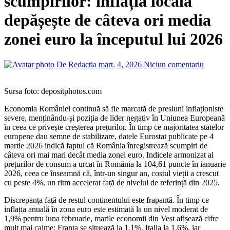
scumpirilor: inflația locală
depășește de câteva ori media
zonei euro la începutul lui 2026
De Redactia
mart. 4, 2026
Niciun comentariu
Sursa foto: depositphotos.com
Economia României continuă să fie marcată de presiuni inflaționiste
severe, menținându-și poziția de lider negativ în Uniunea Europeană
în ceea ce privește creșterea prețurilor. În timp ce majoritatea statelor
europene dau semne de stabilizare, datele Eurostat publicate pe 4
martie 2026 indică faptul că România înregistrează scumpiri de
câteva ori mai mari decât media zonei euro. Indicele armonizat al
prețurilor de consum a urcat în România la 104,61 puncte în ianuarie
2026, ceea ce înseamnă că, într-un singur an, costul vieții a crescut
cu peste 4%, un ritm accelerat față de nivelul de referință din 2025.
Discrepanța față de restul continentului este frapantă. În timp ce
inflația anuală în zona euro este estimată la un nivel moderat de
1,9% pentru luna februarie, marile economii din Vest afișează cifre
mult mai calme: Franța se situează la 1,1%, Italia la 1,6%, iar