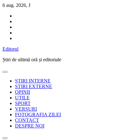
Sari
6 aug. 2026, J
la
conținut
Editorul
Știri de ultimă oră și editoriale
ȘTIRI INTERNE
STIRI EXTERNE
OPINII
UTILE
SPORT
VERSURI
FOTOGRAFIA ZILEI
CONTACT
DESPRE NOI