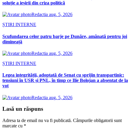
soluție a ieșirii din criza politică
Redactia
aug. 5, 2026
ȘTIRI INTERNE
Scufundarea celor patru barje pe Dunăre, amânată pentru joi
dimineață
Redactia
aug. 5, 2026
ȘTIRI INTERNE
Legea integrității, adoptată de Senat cu sprijin transpartinic:
tensiuni în USR și PNL, în timp ce Ilie Bolojan a absentat de la
vot
Redactia
aug. 5, 2026
Lasă un răspuns
Adresa ta de email nu va fi publicată.
Câmpurile obligatorii sunt
marcate cu
*