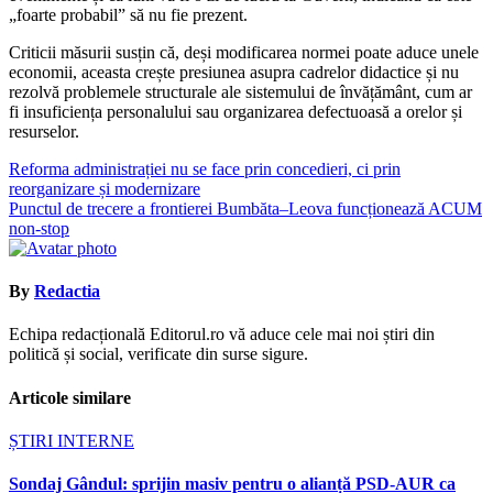
„foarte probabil” să nu fie prezent.
Criticii măsurii susțin că, deși modificarea normei poate aduce unele
economii, aceasta crește presiunea asupra cadrelor didactice și nu
rezolvă problemele structurale ale sistemului de învățământ, cum ar
fi insuficiența personalului sau organizarea defectuoasă a orelor și
resurselor.
Navigare
Reforma administrației nu se face prin concedieri, ci prin
reorganizare și modernizare
în
Punctul de trecere a frontierei Bumbăta–Leova funcționează ACUM
articole
non-stop
By
Redactia
Echipa redacțională Editorul.ro vă aduce cele mai noi știri din
politică și social, verificate din surse sigure.
Articole similare
ȘTIRI INTERNE
Sondaj Gândul: sprijin masiv pentru o alianță PSD-AUR ca