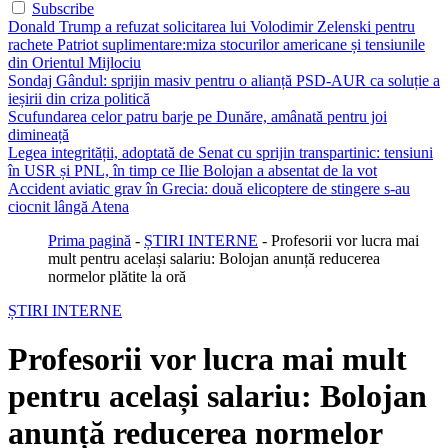
Subscribe
Donald Trump a refuzat solicitarea lui Volodimir Zelenski pentru
rachete Patriot suplimentare:miza stocurilor americane și tensiunile
din Orientul Mijlociu
Sondaj Gândul: sprijin masiv pentru o alianță PSD-AUR ca soluție a
ieșirii din criza politică
Scufundarea celor patru barje pe Dunăre, amânată pentru joi
dimineață
Legea integrității, adoptată de Senat cu sprijin transpartinic: tensiuni
în USR și PNL, în timp ce Ilie Bolojan a absentat de la vot
Accident aviatic grav în Grecia: două elicoptere de stingere s-au
ciocnit lângă Atena
Prima pagină
-
ȘTIRI INTERNE
-
Profesorii vor lucra mai
mult pentru același salariu: Bolojan anunță reducerea
normelor plătite la oră
ȘTIRI INTERNE
Profesorii vor lucra mai mult
pentru același salariu: Bolojan
anunță reducerea normelor