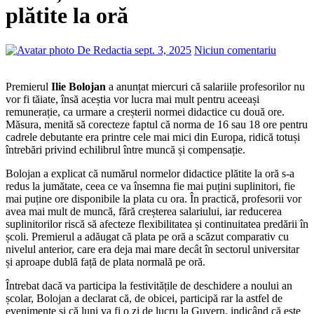
plătite la oră
De Redactia
sept. 3, 2025
Niciun comentariu
Premierul
Ilie Bolojan
a anunțat miercuri că salariile profesorilor nu
vor fi tăiate, însă aceștia vor lucra mai mult pentru aceeași
remunerație, ca urmare a creșterii normei didactice cu două ore.
Măsura, menită să corecteze faptul că norma de 16 sau 18 ore pentru
cadrele debutante era printre cele mai mici din Europa, ridică totuși
întrebări privind echilibrul între muncă și compensație.
Bolojan a explicat că numărul normelor didactice plătite la oră s-a
redus la jumătate, ceea ce va însemna fie mai puțini suplinitori, fie
mai puține ore disponibile la plata cu ora. În practică, profesorii vor
avea mai mult de muncă, fără creșterea salariului, iar reducerea
suplinitorilor riscă să afecteze flexibilitatea și continuitatea predării în
școli. Premierul a adăugat că plata pe oră a scăzut comparativ cu
nivelul anterior, care era deja mai mare decât în sectorul universitar
și aproape dublă față de plata normală pe oră.
Întrebat dacă va participa la festivitățile de deschidere a noului an
școlar, Bolojan a declarat că, de obicei, participă rar la astfel de
evenimente și că luni va fi o zi de lucru la Guvern, indicând că este