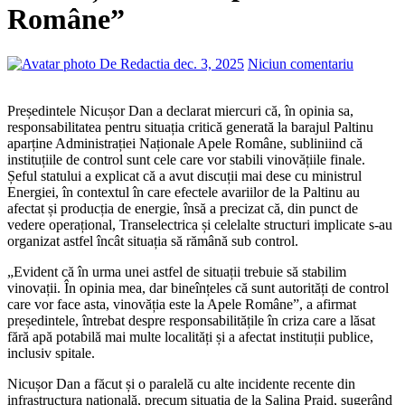
Române”
De Redactia
dec. 3, 2025
Niciun comentariu
Președintele Nicușor Dan a declarat miercuri că, în opinia sa,
responsabilitatea pentru situația critică generată la barajul Paltinu
aparține Administrației Naționale Apele Române, subliniind că
instituțiile de control sunt cele care vor stabili vinovățiile finale.
Șeful statului a explicat că a avut discuții mai dese cu ministrul
Energiei, în contextul în care efectele avariilor de la Paltinu au
afectat și producția de energie, însă a precizat că, din punct de
vedere operațional, Transelectrica și celelalte structuri implicate s-au
organizat astfel încât situația să rămână sub control.
„Evident că în urma unei astfel de situații trebuie să stabilim
vinovații. În opinia mea, dar bineînțeles că sunt autorități de control
care vor face asta, vinovăția este la Apele Române”, a afirmat
președintele, întrebat despre responsabilitățile în criza care a lăsat
fără apă potabilă mai multe localități și a afectat instituții publice,
inclusiv spitale.
Nicușor Dan a făcut și o paralelă cu alte incidente recente din
infrastructura națională, precum situația de la Salina Praid, sugerând