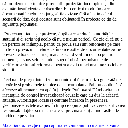
că problemele sistemice provin din proiectări incomplete și din
evaluări insuficiente ale riscurilor. El a criticat modul în care
documentațiile tehnice ajung să fie avizate fără a lua în calcul
scenarii de risc, deși acestea sunt obligatorii în proiecte ce țin de
siguranța populației.
„Proiectanții fac niște proiecte, după care se duc la autoritățile
statului și ei scriu toți acolo că nu e niciun pericol. Ce zic ei că nu e
un pericol se întâmplă, pentru că plouă sau sunt fenomene pe care
nu le-au prevăzut. Trebuie ca în orice astfel de documentație să fie
prevăzute toate scenariile, mai ales când vorbim de apă pentru
oameni”, a spus șeful statului, sugerând că mecanismele de
verificare ar trebui reformate pentru a evita repetarea unor astfel de
situații.
Declarațiile președintelui vin în contextul în care criza generată de
lucrările și problemele tehnice de la acumularea Paltinu continuă să
afecteze alimentarea cu apă în județele Prahova și Dâmbovița, iar
instituțiile de control investighează cauzele care au dus la această
situație. Autoritățile locale și centrale încearcă în prezent să
gestioneze efectele avariei, în timp ce opinia publică cere clarificarea
responsabilităților și măsuri care să prevină apariția unor astfel de
incidente pe viitor.
Navigare
Maia Sandu, reacție după capturarea camionului cu arme la vama