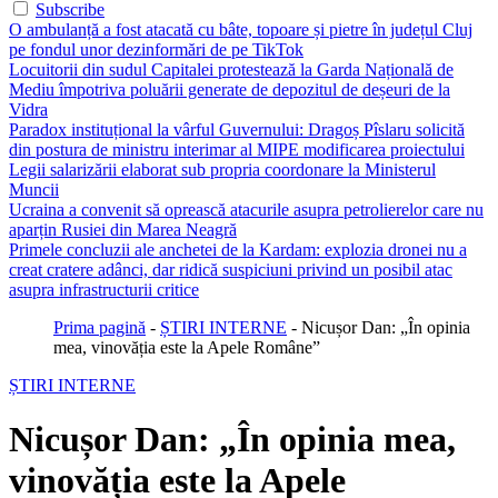
Subscribe
O ambulanță a fost atacată cu bâte, topoare și pietre în județul Cluj
pe fondul unor dezinformări de pe TikTok
Locuitorii din sudul Capitalei protestează la Garda Națională de
Mediu împotriva poluării generate de depozitul de deșeuri de la
Vidra
Paradox instituțional la vârful Guvernului: Dragoș Pîslaru solicită
din postura de ministru interimar al MIPE modificarea proiectului
Legii salarizării elaborat sub propria coordonare la Ministerul
Muncii
Ucraina a convenit să oprească atacurile asupra petrolierelor care nu
aparțin Rusiei din Marea Neagră
Primele concluzii ale anchetei de la Kardam: explozia dronei nu a
creat cratere adânci, dar ridică suspiciuni privind un posibil atac
asupra infrastructurii critice
Prima pagină
-
ȘTIRI INTERNE
-
Nicușor Dan: „În opinia
mea, vinovăția este la Apele Române”
ȘTIRI INTERNE
Nicușor Dan: „În opinia mea,
vinovăția este la Apele