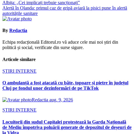
Albița: „Cei implicați trebuie sancționați”
în
Alertă în Olanda: primul caz de gripă aviară la pisici pune în alertă
articole
autoritățile sanitare
By
Redactia
Echipa redacțională Editorul.ro vă aduce cele mai noi știri din
politică și social, verificate din surse sigure.
Articole similare
ȘTIRI INTERNE
O ambulanță a fost atacată cu bâte, topoare și pietre în județul
Cluj pe fondul unor dezinformări de pe TikTok
Redactia
aug. 9, 2026
ȘTIRI INTERNE
Locuitorii din sudul Capitalei protestează la Garda Națională
de Mediu împotriva poluării generate de depozitul de deșeuri de
la Vidra