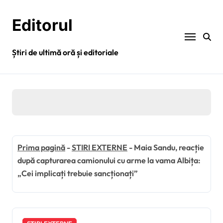
Sari
la
Editorul
conținut
Știri de ultimă oră și editoriale
Prima pagină
-
STIRI EXTERNE
-
Maia Sandu, reacție
după capturarea camionului cu arme la vama Albița:
„Cei implicați trebuie sancționați”