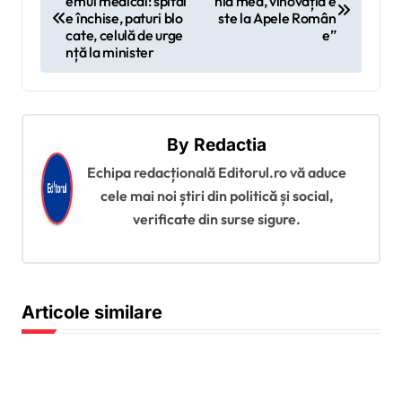
emul medical: spital
nia mea, vinovăția e
a
e închise, paturi blo
ste la Apele Român
v
cate, celulă de urge
e”
nță la minister
i
g
a
By
Redactia
r
Echipa redacțională Editorul.ro vă aduce
e
cele mai noi știri din politică și social,
î
verificate din surse sigure.
n
a
r
Articole similare
t
i
c