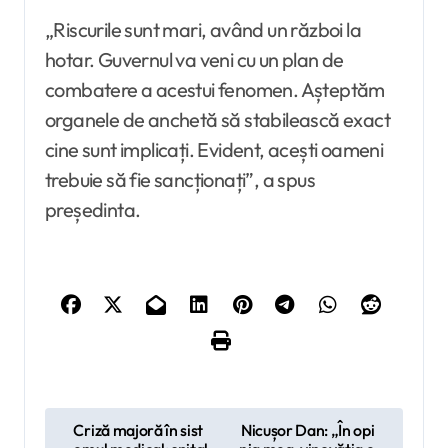
„Riscurile sunt mari, având un război la
hotar. Guvernul va veni cu un plan de
combatere a acestui fenomen. Așteptăm
organele de anchetă să stabilească exact
cine sunt implicați. Evident, acești oameni
trebuie să fie sancționați”, a spus
președinta.
N
Criză majoră în sist
Nicușor Dan: „În opi