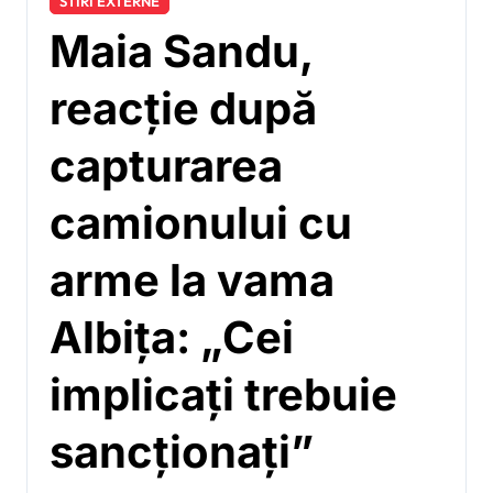
STIRI EXTERNE
Maia Sandu,
reacție după
capturarea
camionului cu
arme la vama
Albița: „Cei
implicați trebuie
sancționați”