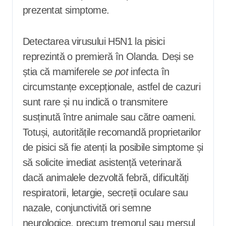
prezentat simptome.
Detectarea virusului H5N1 la pisici
reprezintă o premieră în Olanda. Deși se
știa că mamiferele
se pot
infecta în
circumstanțe excepționale, astfel de cazuri
sunt rare și nu indică o transmitere
susținută între animale sau către oameni.
Totuși, autoritățile recomandă proprietarilor
de pisici să fie atenți la posibile simptome și
să solicite imediat asistență veterinară
dacă animalele dezvoltă febră, dificultăți
respiratorii, letargie, secreții oculare sau
nazale, conjunctivită ori semne
neurologice, precum tremorul sau mersul