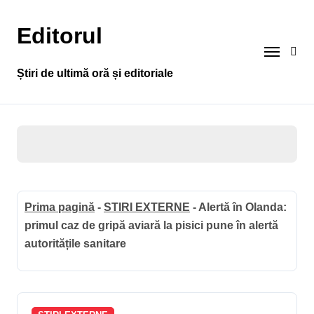
Sari
la
Editorul
conținut
Știri de ultimă oră și editoriale
Prima pagină
-
STIRI EXTERNE
-
Alertă în Olanda:
primul caz de gripă aviară la pisici pune în alertă
autoritățile sanitare