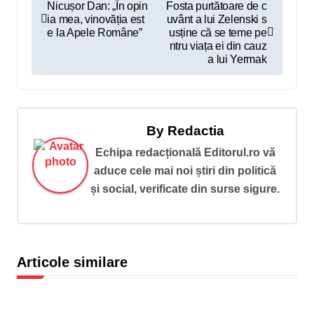
N
Nicușor Dan: „În opin
Fosta purtătoare de c
ia mea, vinovăția est
uvânt a lui Zelenski s
a
e la Apele Române”
usține că se teme pe
v
ntru viața ei din cauz
a lui Yermak
i
g
a
By
Redactia
r
Echipa redacțională Editorul.ro vă
e
aduce cele mai noi știri din politică
î
și social, verificate din surse sigure.
n
a
r
Articole similare
t
i