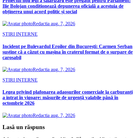
Proiectul noii legi a salarizării este pregătit pentru Parlament:
Ilie Bolojan condiționează depunerea oficială a acestuia de
obținerea unui acord politic și social
Redactia
aug. 7, 2026
ȘTIRI INTERNE
Incident pe Bulevardul Eroilor din București: Carmen Șerban
susține că a căzut cu mașina în craterul format de o surpare de
carosabil
Redactia
aug. 7, 2026
ȘTIRI INTERNE
Legea privind plafonarea adaosurilor comerciale la carburanți
a intrat în vigoare: măsurile de urgență valabile până în
octombrie 2026
Redactia
aug. 7, 2026
Lasă un răspuns