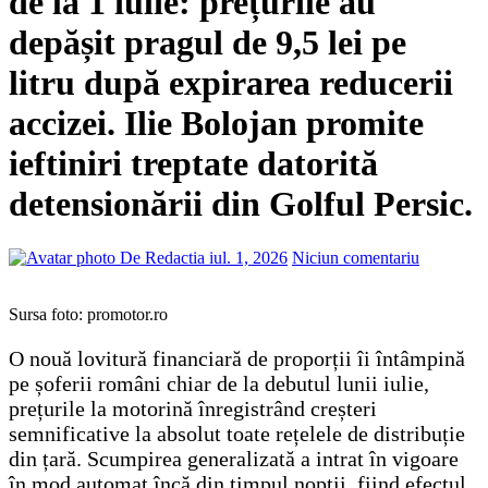
de la 1 iulie: prețurile au
depășit pragul de 9,5 lei pe
litru după expirarea reducerii
accizei. Ilie Bolojan promite
ieftiniri treptate datorită
detensionării din Golful Persic.
De Redactia
iul. 1, 2026
Niciun comentariu
Sursa foto: promotor.ro
O nouă lovitură financiară de proporții îi întâmpină
pe șoferii români chiar de la debutul lunii iulie,
prețurile la motorină înregistrând creșteri
semnificative la absolut toate rețelele de distribuție
din țară. Scumpirea generalizată a intrat în vigoare
în mod automat încă din timpul nopții, fiind efectul