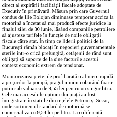
direct al expirării facilității fiscale adoptate de
Executiv în primăvară. Măsura prin care Guvernul
condus de Ilie Bolojan diminuase temporar acciza la
motorină a încetat să mai producă efecte juridice la
finalul zilei de 30 iunie, lăsând companiile petroliere
să ajusteze tarifele în funcție de noile obligații
fiscale către stat. În timp ce liderii politici de la
București rămân blocați în negocieri guvernamentale
sterile într-o criză prelungită, cetățenii de rând sunt
obligați să suporte de la sine facturile acestui
context economic extrem de tensionat.
Monitorizarea pieței de profil arată o aliniere rapidă
a prețurilor la pompă, pragul minim coborând foarte
puțin sub valoarea de 9,55 lei pentru un singur litru.
Cele mai accesibile opțiuni din piață au fost
înregistrate în stațiile din rețelele Petrom și Socar,
unde sortimentul standard de motorină se
comercializa cu 9,54 lei pe litru. La o diferență