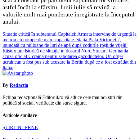
astfel încât la sfârșitul lunii iulie să revină la
valorile mult mai ponderate înregistrate la începutul
anului.
Navigare
Situație critică în subteranul Capitalei: Armata intervine de urgență la
metrou cu pompe de mare capacitate. Stația Piața Victoriei 2,
în
inundată cu milioane de litri de apă după codurile roșii de vijelii.
articole
Răsturnare istorică de situație în dosarul Nord Stream: Germania
acuză oficial Ucraina pentru sabotarea gazoductelor. Un ofițer
ucrainean a fost pus sub acuzare la Berlin după ce a fost extrădat din
Italia.
By
Redactia
Echipa redacțională Editorul.ro vă aduce cele mai noi știri din
politică și social, verificate din surse sigure.
Articole similare
ȘTIRI INTERNE