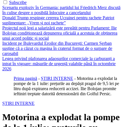
Subscribe
Scenariu exploziv în Germania: partidul lui Friedrich Merz discută
în culise despre o posibilă înlocuire a cancelarului
Donald Trump respinge cererea Ucrainei pentru rachete Patriot
suplimentare: „Vrem și noi rachete”
Proiectul noii legi a salarizării este pregătit pentru Parlament: Ilie
Bolojan condiționează depunerea oficială a acestuia de obținerea
unui acord politic și social
Incident pe Bulevardul Eroilor din București: Carmen Șerban
susține că a căzut cu mașina în craterul format de o surpare de
carosabil
Legea privind plafonarea adaosurilor comerciale la carburanți a
intrat în vigoare: măsurile de urgență valabile până în octombrie
2026
Prima pagină
-
ȘTIRI INTERNE
-
Motorina a explodat la
pompe de la 1 iulie: prețurile au depășit pragul de 9,5 lei pe
litru după expirarea reducerii accizei. Ilie Bolojan promite
ieftiniri treptate datorită detensionării din Golful Persic.
ȘTIRI INTERNE
Motorina a explodat la pompe