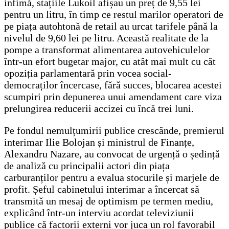
infimă, stațiile Lukoil afișau un preț de 9,55 lei
pentru un litru, în timp ce restul marilor operatori de
pe piața autohtonă de retail au urcat tarifele până la
nivelul de 9,60 lei pe litru. Această realitate de la
pompe a transformat alimentarea autovehiculelor
într-un efort bugetar major, cu atât mai mult cu cât
opoziția parlamentară prin vocea social-
democraților încercase, fără succes, blocarea acestei
scumpiri prin depunerea unui amendament care viza
prelungirea reducerii accizei cu încă trei luni.
Pe fondul nemulțumirii publice crescânde, premierul
interimar Ilie Bolojan și ministrul de Finanțe,
Alexandru Nazare, au convocat de urgență o ședință
de analiză cu principalii actori din piața
carburanților pentru a evalua stocurile și marjele de
profit. Șeful cabinetului interimar a încercat să
transmită un mesaj de optimism pe termen mediu,
explicând într-un interviu acordat televiziunii
publice că factorii externi vor juca un rol favorabil