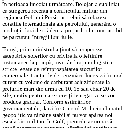
în perioada imediat următoare. Bolojan a subliniat
că stingerea recentă a conflictului militar din
regiunea Golfului Persic ar trebui să relaxeze
cotațiile internaționale ale petrolului, generând o
tendință clară de scădere a prețurilor la combustibili
pe parcursul întregii luni iulie.
Totuși, prim-ministrul a ținut să tempereze
așteptările șoferilor cu privire la o ieftinire
instantanee la pompă, invocând rațiuni logistice
stricte legate de reîmprospătarea stocurilor
comerciale. Lanțurile de benzinării lucrează în mod
curent cu volume de carburant achiziționate la
prețurile mari din urmă cu 10, 15 sau chiar 20 de
zile, motiv pentru care corecțiile negative se vor
produce gradual. Conform estimărilor
guvernamentale, dacă în Orientul Mijlociu climatul
geopolitic va rămâne stabil și nu vor apărea noi
escaladări militare în Golf, prețurile ar urma să
scadă constant pe parcursul săptămânilor viitoare,